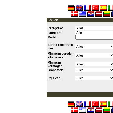
Zoeken
Categorie:
Fabrikant:
Model:
Eerste registratie
van:
Minimum gereden
kilometers:
Minimum
vermogen:
Brandstof:
Prijs van: