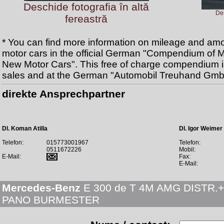
Deschide fotografia în altă
Des
fereastră
* You can find more information on mileage and am
motor cars in the official German "Compendium of 
New Motor Cars". This free of charge compendium is 
sales and at the German "Automobil Treuhand Gmb
direkte Ansprechpartner
Dl. Koman Atilla
Dl. Igor Weimer
Telefon:
015773001967
Telefon:
0511672226
Mobil:
E-Mail:
Fax:
E-Mail:
Mercedes-Benz
E 300 de T 4M AMG DISTR.+
PANO BURMESTER