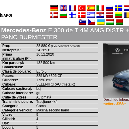
ÎNAPOI
Mercedes-Benz
E 300 de T 4M AMG DISTR.+
PANO BURMESTER
Preţ:
28.880 €
(TVA evidenţiat separat)
Nettopreis:
24.269 €
Prima
16.12.2020
înmatriculare (PI):
Km parcurşi:
132.500 km
Combustibil:
Clasă de poluare:
Euro 6
Putere:
225 kW / 306 CP
Cilindree:
1.950 cmc
Culoare:
SELENITGRAU (metalic)
Culoare capitonaj:
bej
Culoare interioare:
gri
Cutie de viteze:
Automată
Deschide fotograf
Transmisie putere:
Tracţiune 4x4
weitere Bilder
Categorie:
Combi
Categorie vehicul:
Maşină second hand
Viteze:
9
Cilindri:
4
Uşi:
5
Locuri:
5