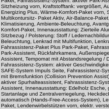
Paket, Fahrassistenz-System: aktiver Park-As
Sitzheizung vorn, Kraftstofftank: vergrößert, A
Energizing Plus, Wärme-Komfort-Paket vorn, S
Multikontursitz- Paket Aktiv, Air-Balance-Paket,
Klimatisierung, Ambiente-Beleuchtung, Avantgar
Komfort-Paket, Innenausstattung: Zierteile Alu
Sitzbezug / Polsterung: Stoff / Ledernachbildu
Beleuchtung, Lenkrad mit Multifunktion, Lenk
Fahrassistenz-Paket Plus Park-Paket, Fahrass
Park-Assistent, Rückfahrkamera, Außenspiegel
Assistent, Tempomat mit Abstandsregelung / Di
Fahrassistenz-System: aktiver Geschwindigkeit
SAFE-System Impuls Seite, Fahrassistenz-Sy
mit Bremsfunktion (Collision Prevention Assis
aktiver Spurhalteassistent, Fahrassistenz-Sys
Assistent, Innenausstattung: Edelholz Esche,
Startanlage und Zentralverriegelung, Heckdeck
automatisch (Hands-Free-Access-System), Le
Paket, Lendenwirbelstützen vorn, elektr. verste