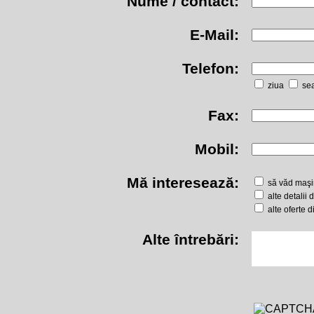
Nume / contact:
E-Mail:
Telefon:
ziua
se
Fax:
Mobil:
Mă interesează:
să văd maşin
alte detalii
alte oferte 
Alte întrebări: