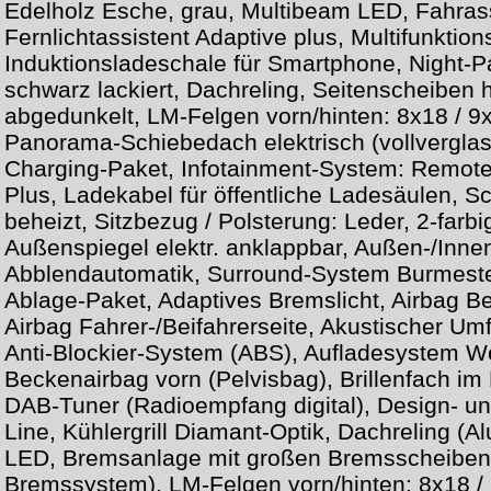
Edelholz Esche, grau, Multibeam LED, Fahras
Fernlichtassistent Adaptive plus, Multifunktion
Induktionsladeschale für Smartphone, Night-P
schwarz lackiert, Dachreling, Seitenscheiben
abgedunkelt, LM-Felgen vorn/hinten: 8x18 / 9
Panorama-Schiebedach elektrisch (vollverglas
Charging-Paket, Infotainment-System: Remote
Plus, Ladekabel für öffentliche Ladesäulen,
beheizt, Sitzbezug / Polsterung: Leder, 2-farbi
Außenspiegel elektr. anklappbar, Außen-/Inne
Abblendautomatik, Surround-System Burmeste
Ablage-Paket, Adaptives Bremslicht, Airbag Be
Airbag Fahrer-/Beifahrerseite, Akustischer U
Anti-Blockier-System (ABS), Aufladesystem W
Beckenairbag vorn (Pelvisbag), Brillenfach im
DAB-Tuner (Radioempfang digital), Design- u
Line, Kühlergrill Diamant-Optik, Dachreling (
LED, Bremsanlage mit großen Bremsscheiben 
Bremssystem), LM-Felgen vorn/hinten: 8x18 /