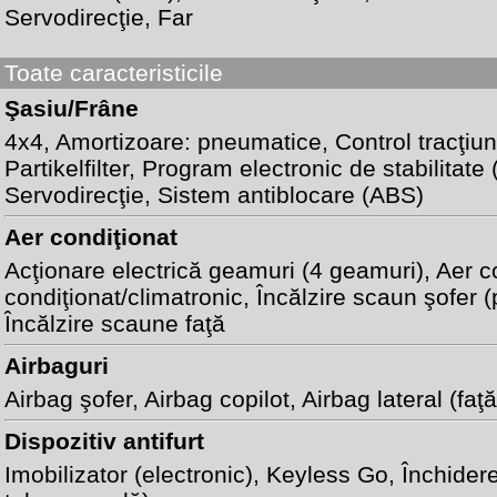
Servodirecţie, Far
Toate caracteristicile
Şasiu/Frâne
4x4
, Amortizoare: pneumatice,
Control tracţiu
Partikelfilter,
Program electronic de stabilitate
Servodirecţie
,
Sistem antiblocare (ABS)
Aer condiţionat
Acţionare electrică geamuri (4 geamuri)
,
Aer c
condiţionat/climatronic
, Încălzire scaun şofer (
Încălzire scaune faţă
Airbaguri
Airbag şofer
,
Airbag copilot
,
Airbag lateral (faţă
Dispozitiv antifurt
Imobilizator (electronic)
,
Keyless Go
,
Închidere