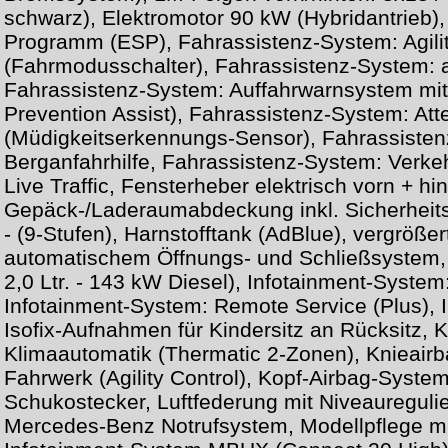
schwarz), Elektromotor 90 kW (Hybridantrieb), E
Programm (ESP), Fahrassistenz-System: Agilit
(Fahrmodusschalter), Fahrassistenz-System: a
Fahrassistenz-System: Auffahrwarnsystem mit 
Prevention Assist), Fahrassistenz-System: Att
(Müdigkeitserkennungs-Sensor), Fahrassiste
Berganfahrhilfe, Fahrassistenz-System: Verke
Live Traffic, Fensterheber elektrisch vorn + h
Gepäck-/Laderaumabdeckung inkl. Sicherheits
- (9-Stufen), Harnstofftank (AdBlue), vergröße
automatischem Öffnungs- und Schließsystem,
2,0 Ltr. - 143 kW Diesel), Infotainment-Syst
Infotainment-System: Remote Service (Plus), 
Isofix-Aufnahmen für Kindersitz an Rücksitz, 
Klimaautomatik (Thermatic 2-Zonen), Knieairb
Fahrwerk (Agility Control), Kopf-Airbag-Syste
Schukostecker, Luftfederung mit Niveaureguli
Mercedes-Benz Notrufsystem, Modellpflege mi