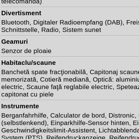
telecomandă)
Divertisment
Bluetooth, Digitaler Radioempfang (DAB), Fre
Schnittstelle,
Radio
,
Sistem sunet
Geamuri
Senzor de ploaie
Habitaclu/scaune
Banchetă spate fracţionabilă,
Capitonaj scaune
memorizată
,
Cotieră mediană
, Optică: alumini
electric
,
Scaune faţă reglabile electric
, Spetea
capitonat cu piele
Instrumente
Berganfahrhilfe,
Calculator de bord
,
Distronic
,
(selbstlenkend), Einparkhilfe-Sensor hinten, E
Geschwindigkeitslimit-Assistent, Lichtabblen
System (PTS)
, Reifendruckanzeige, Reifendr