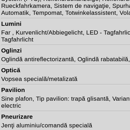
Rueckfahrkamera,
Sistem de navigaţie
, Spurh
Automatik,
Tempomat
, Totwinkelassistent,
Vol
Lumini
Far
, Kurvenlicht/Abbiegelicht, LED - Tagfahrli
Tagfahrlicht
Oglinzi
Oglindă antireflectorizantă
, Oglindă rabatabilă
Optică
Vopsea specială/metalizată
Pavilion
Sine plafon,
Tip pavilion: trapă glisantă
,
Varian
electric
Pneurizare
Jenţi aluminiu/comandă specială