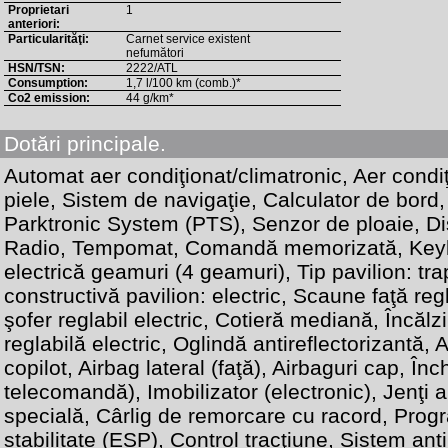
Proprietari
1
anteriori:
Particularităţi:
Carnet service existent
nefumători
HSN/TSN:
2222/ATL
Consumption:
1,7 l/100 km (comb.)*
Co2 emission:
44 g/km*
Dotări principale.
Automat aer condiţionat/climatronic, Aer condi
piele, Sistem de navigaţie, Calculator de bord,
Parktronic System (PTS), Senzor de ploaie, Di
Radio, Tempomat, Comandă memorizată, Keyl
electrică geamuri (4 geamuri), Tip pavilion: tra
constructivă pavilion: electric, Scaune faţă reg
şofer reglabil electric, Cotieră mediană, Încălz
reglabilă electric, Oglindă antireflectorizantă, 
copilot, Airbag lateral (faţă), Airbaguri cap, În
telecomandă), Imobilizator (electronic), Jenţi
specială, Cârlig de remorcare cu racord, Prog
stabilitate (ESP), Control tracţiune, Sistem ant