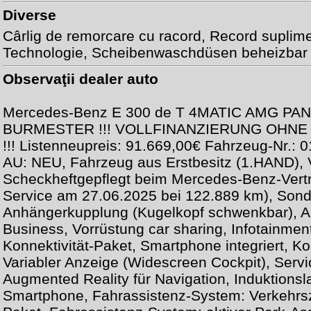
Diverse
Cârlig de remorcare cu racord
, Record suplim
Technologie, Scheibenwaschdüsen beheizbar
Observaţii dealer auto
Mercedes-Benz E 300 de T 4MATIC AMG P
BURMESTER !!! VOLLFINANZIERUNG OHN
!!! Listenneupreis: 91.669,00€ Fahrzeug-Nr.:
AU: NEU, Fahrzeug aus Erstbesitz (1.HAND), V
Scheckheftgepflegt beim Mercedes-Benz-Vertra
Service am 27.06.2025 bei 122.889 km), Sond
Anhängerkupplung (Kugelkopf schwenkbar), A
Business, Vorrüstung car sharing, Infotainmen
Konnektivität-Paket, Smartphone integriert, K
Variabler Anzeige (Widescreen Cockpit), Ser
Augmented Reality für Navigation, Induktionsl
Smartphone, Fahrassistenz-System: Verkehrs