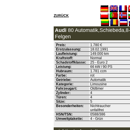
ZURÜCK
Audi
80 Automatik,Schiebeda,8-
Felgen
Preis:
1.780 €
Erstzulassung:
18.02.1991
Laufleistung:
149.000 km
Kraftstoff:
Normal
Schadstoffklasse:
25 - Euro 2
Leistung:
66 kW / 90 PS
Hubraum:
1.781 ccm
Farbe:
rot
Getriebe:
Automatik
Kategorie:
Limousine
Fahrzeugart:
Oldtimer
Zylinder:
4
Türen:
4
Sitze:
5
Besonderheiten:
Nichtraucher
unfallfrei
HSN/TSN:
0588/386
Umweltplakette:
4 - Grün