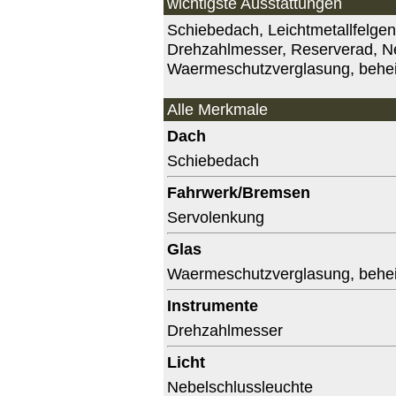
wichtigste Ausstattungen
Schiebedach, Leichtmetallfelgen
Drehzahlmesser, Reserverad, Ne
Waermeschutzverglasung, behe
Alle Merkmale
Dach
Schiebedach
Fahrwerk/Bremsen
Servolenkung
Glas
Waermeschutzverglasung
,
behe
Instrumente
Drehzahlmesser
Licht
Nebelschlussleuchte