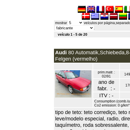
mostrar
veículos por página,separad
.
veículo 1 - 5 de 20
Audi
80 Automatik,Schiebeda,8-
Felgen (vermelho)
prim.matr. :
149
02/91
ano de
17
fabr. : -
ITV : -
Consumption (comb./urb
Co2 emission: 0 g/km*
tipo de teto: teto corrediço, te
leve/modelo especial, radio, dir
taquímetro, roda sobressalente, 