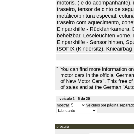
motoris. ( e do acompanhante), 
traseiro, tensor de cinto de seg
metálico/pintura especial, coluna
traseiro com aquecimento, conex
Einparkhilfe - Rückfahrkamera,
beheizbar, Leseleuchten vorne, B
Einparkhilfe - Sensor hinten, S
ISOFIX (Kindersitz), Knieairbag 
*
You can find more information o
motor cars in the official Ger
of New Motor Cars". This free of
of sales and at the German "Au
veículo 1 - 5 de 20
mostrar
veículos por página,separad
.
procura