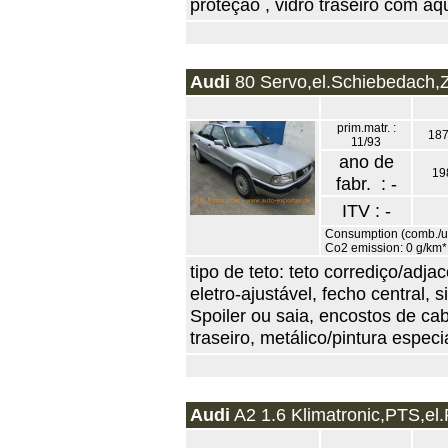
proteção , vidro traseiro com aq
Audi
80 Servo,el.Schiebedach,Z
prim.matr. :
187
11/93
ano de
19
fabr. : -
ITV : -
Consumption (comb./urb
Co2 emission: 0 g/km*
tipo de teto: teto corrediço/adjac
eletro-ajustável, fecho central, 
Spoiler ou saia, encostos de ca
traseiro, metálico/pintura especia
Audi
A2 1.6 Klimatronic,PTS,el.F