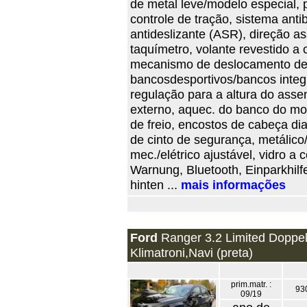
de metal leve/modelo especial, 
controle de tração, sistema antib
antideslizante (ASR), direção ass
taquímetro, volante revestido a
mecanismo de deslocamento desp
bancosdesportivos/bancos integr
regulação para a altura do assen
externo, aquec. do banco do mot
de freio, encostos de cabeça dia
de cinto de segurança, metálico/
mec./elétrico ajustável, vidro a c
Warnung, Bluetooth, Einparkhilfe
hinten ...
mais informações
Ford
Ranger 3.2 Limited Doppe
Klimatroni,Navi (preta)
prim.matr. :
93
09/19