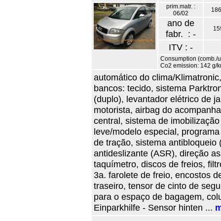
prim.matr. :
186
06/02
ano de
15
fabr. : -
ITV : -
Consumption (comb./urb
Co2 emission: 142 g/
automático do clima/Klimatronic
bancos: tecido, sistema Parktron
(duplo), levantador elétrico de ja
motorista, airbag do acompanhant
central, sistema de imobilização 
leve/modelo especial, programa 
de tração, sistema antibloqueio 
antideslizante (ASR), direção ass
taquímetro, discos de freios, fil
3a. farolete de freio, encostos 
traseiro, tensor de cinto de seg
para o espaço de bagagem, colun
Einparkhilfe - Sensor hinten ...
m