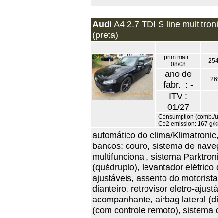
Audi
A4 2.7 TDI S line multitron
(preta)
prim.matr. :
254
08/08
ano de
26
fabr. : -
ITV :
01/27
Consumption (comb./urb
Co2 emission: 167 g/
automático do clima/Klimatronic
bancos: couro, sistema de nave
multifuncional, sistema Parktron
(quádruplo), levantador elétrico 
ajustáveis, assento do motorist
dianteiro, retrovisor eletro-ajust
acompanhante, airbag lateral (di
(com controle remoto), sistema d