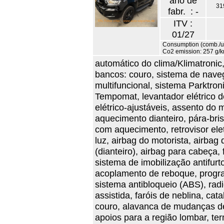
ano de
31
fabr. : -
ITV :
01/27
Consumption (comb./ur
Co2 emission: 257 g/
automático do clima/Klimatronic
bancos: couro, sistema de nave
multifuncional, sistema Parktro
Tempomat, levantador elétrico d
elétrico-ajustáveis, assento do 
aquecimento dianteiro, pára-bris
com aquecimento, retrovisor elet
luz, airbag do motorista, airbag
(dianteiro), airbag para cabeça,
sistema de imobilização antifurt
acoplamento de reboque, progra
sistema antibloqueio (ABS), radi
assistida, faróis de neblina, cat
couro, alavanca de mudanças de
apoios para a região lombar, t