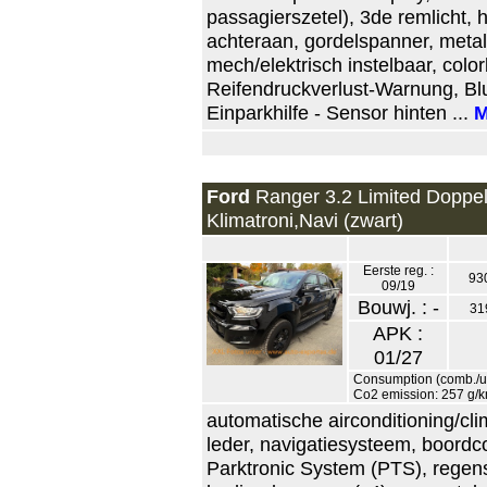
passagierszetel), 3de remlicht,
achteraan, gordelspanner, metall
mech/elektrisch instelbaar, colorb
Reifendruckverlust-Warnung, Blu
Einparkhilfe - Sensor hinten ...
M
Ford
Ranger 3.2 Limited Doppe
Klimatroni,Navi (zwart)
Eerste reg. :
93
09/19
Bouwj. : -
31
APK :
01/27
Consumption (comb./ur
Co2 emission: 257 g/
automatische airconditioning/clim
leder, navigatiesysteem, boordco
Parktronic System (PTS), regense