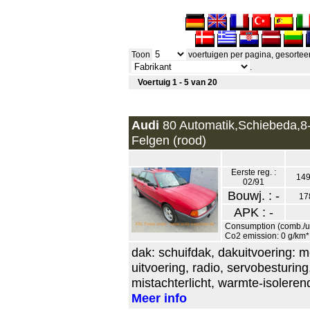
Toon
voertuigen per pagina, gesortee
.
Voertuig 1 - 5 van 20
Audi
80 Automatik,Schiebeda,8-
Felgen (rood)
Eerste reg. :
149
02/91
Bouwj. : -
17
APK : -
Consumption (comb./urb
Co2 emission: 0 g/km*
dak: schuifdak, dakuitvoering: 
uitvoering, radio, servobesturing
mistachterlicht, warmte-isoleren
Meer info