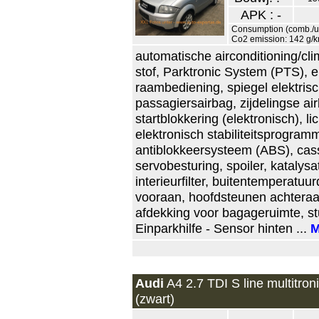
APK : -
Consumption (comb./urb
Co2 emission: 142 g/
automatische airconditioning/clim
stof, Parktronic System (PTS), e
raambediening, spiegel elektrisc
passagiersairbag, zijdelingse ai
startblokkering (elektronisch), l
elektronisch stabiliteitsprogramm
antiblokkeersysteem (ABS), casse
servobesturing, spoiler, katalysa
interieurfilter, buitentemperatuu
vooraan, hoofdsteunen achteraan
afdekking voor bagageruimte, st
Einparkhilfe - Sensor hinten ...
M
Audi
A4 2.7 TDI S line multitron
(zwart)