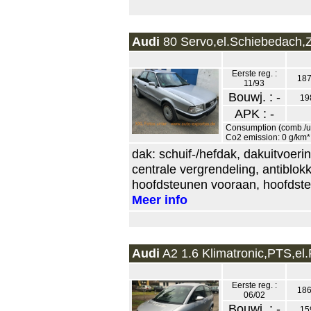
Audi
80 Servo,el.Schiebedach,ZV
Eerste reg. :
187
11/93
Bouwj. : -
19
APK : -
Consumption (comb./urb
Co2 emission: 0 g/km*
dak: schuif-/hefdak, dakuitvoerin
centrale vergrendeling, antiblok
hoofdsteunen vooraan, hoofdsteu
Meer info
Audi
A2 1.6 Klimatronic,PTS,el.F
Eerste reg. :
186
06/02
Bouwj. : -
15