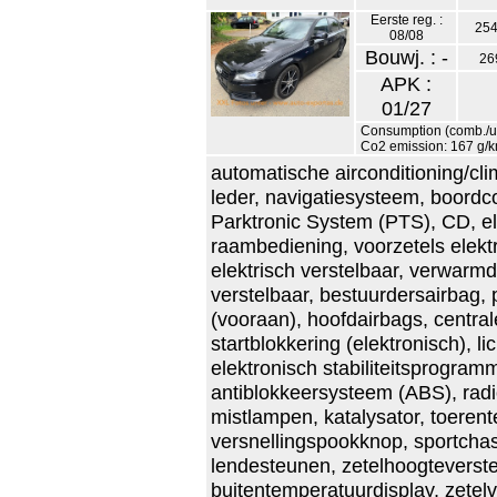
Eerste reg. :
254
08/08
Bouwj. : -
26
APK :
01/27
Consumption (comb./urb
Co2 emission: 167 g/
automatische airconditioning/clim
leder, navigatiesysteem, boordco
Parktronic System (PTS), CD, el
raambediening, voorzetels elektr
elektrisch verstelbaar, verwarmd
verstelbaar, bestuurdersairbag, 
(vooraan), hoofdairbags, centra
startblokkering (elektronisch), l
elektronisch stabiliteitsprogramm
antiblokkeersysteem (ABS), radio
mistlampen, katalysator, toerente
versnellingspookknop, sportchass
lendesteunen, zetelhoogteverstelli
buitentemperatuurdisplay, zetel