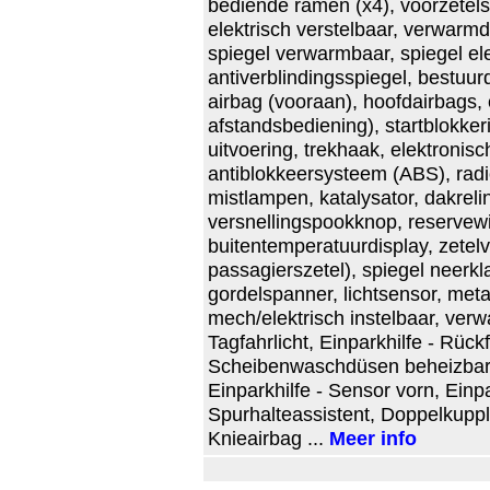
bediende ramen (x4), voorzetels 
elektrisch verstelbaar, verwarm
spiegel verwarmbaar, spiegel ele
antiverblindingsspiegel, bestuur
airbag (vooraan), hoofdairbags, 
afstandsbediening), startblokker
uitvoering, trekhaak, elektronis
antiblokkeersysteem (ABS), radio
mistlampen, katalysator, dakreli
versnellingspookknop, reservewi
buitentemperatuurdisplay, zetel
passagierszetel), spiegel neerk
gordelspanner, lichtsensor, meta
mech/elektrisch instelbaar, verw
Tagfahrlicht, Einparkhilfe - Rüc
Scheibenwaschdüsen beheizbar, 
Einparkhilfe - Sensor vorn, Einpa
Spurhalteassistent, Doppelkuppl
Knieairbag ...
Meer info