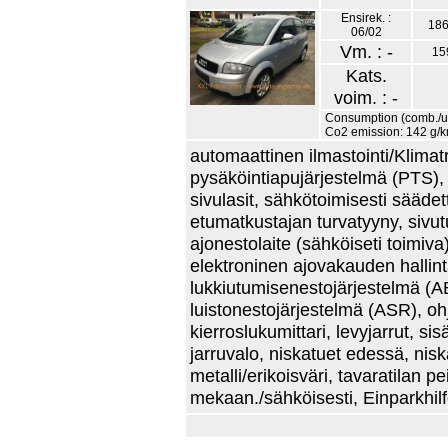
Ensirek. :
186
06/02
Vm. : -
15
Kats.
voim. : -
Consumption (comb./urb
Co2 emission: 142 g/
automaattinen ilmastointi/Klimatr
pysäköintiapujärjestelmä (PTS), 
sivulasit, sähkötoimisesti säädett
etumatkustajan turvatyyny, sivut
ajonestolaite (sähköiseti toimiva)
elektroninen ajovakauden hallint
lukkiutumisenestojärjestelmä (ABS
luistonestojärjestelmä (ASR), ohj
kierroslukumittari, levyjarrut, si
jarruvalo, niskatuet edessä, nisk
metalli/erikoisväri, tavaratilan 
mekaan./sähköisesti, Einparkhilf