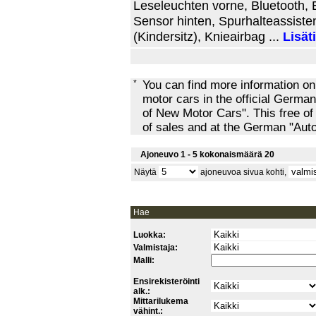
Leseleuchten vorne, Bluetooth, E
Sensor hinten, Spurhalteassiste
(Kindersitz), Knieairbag ...
Lisät
*
You can find more information o
motor cars in the official Ger
of New Motor Cars". This free of
of sales and at the German "Au
Ajoneuvo 1 - 5 kokonaismäärä 20
Näytä
ajoneuvoa sivua kohti,
Hae
Luokka:
Valmistaja:
Malli:
Ensirekisteröinti
alk.:
Mittarilukema
vähint.: