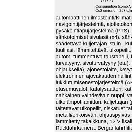
01/27
Consumption (comb./urb
Co2 emission: 257 g/k
automaattinen ilmastointi/Klimatro
navigointijärjestelmä, ajotietok
pysäköintiapujärjestelmä (PTS),
sähkötoimiset sivulasit (x4), säh
säädettävä kuljettajan istuin , ku
tuulilasi, lämmitettävät ulkopeilit
autom. tummentuva taustapeili, k
turvatyyny, sivuturvatyyny (etu),
ohjauksella), ajonestolaite, kevy
elektroninen ajovakauden hallint
lukkiutumisenestojärjestelmä (AB
etusumuvalot, katalysaattori, ka
nahkainen vaihdevivun nuppi, var
ulkolämpötilamittari, kuljettajan
taitettavat ulkopeilit, niskatuet t
metalli/erikoisväri, ohjauspylvä
lämmitetty takaikkuna, 12 V lisäli
Rückfahrkamera, Berganfahrhil