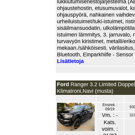
lukkiutumisenestojärjestelmä (AB
ohjaustehostin, etusumuvalot, kat
ohjauspyörä, nahkainen vaihdeviv
urheiluistuimet/tuki-istuimet, ris
sisäilmansuodatin, ulkolämpötilam
istuimen lämmitys, 3. jarruvalo, 
turvavyön kiristimet, metalli/eri
mekaan./sähköisesti, värilasitus,
Bluetooth, Einparkhilfe - Sensor 
Lisätietoja
Ford
Ranger 3.2 Limited Doppe
Klimatroni,Navi (musta)
Ensirek. :
93
09/19
Vm. : -
31
Kats.
voim. :