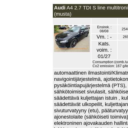
Audi
A4 2.7 TDI S line multitroni
(musta)
Ensirek. :
254
08/08
Vm. : -
26
Kats.
voim. :
01/27
Consumption (comb./urb
Co2 emission: 167 g/k
automaattinen ilmastointi/Klimatro
navigointijärjestelmä, ajotietok
pysäköintiapujärjestelmä (PTS), 
sähkötoimiset sivulasit, sähköise
säädettävä kuljettajan istuin , k
säädettävät ulkopeilit, kuljettaj
sivuturvatyyny (etu), pääturvatyy
ajonestolaite (sähköiseti toimiva)
elektroninen ajovakauden hallint