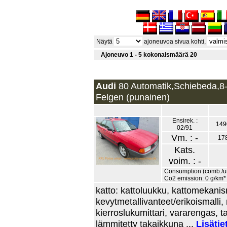
Näytä
ajoneuvoa sivua kohti,
Ajoneuvo 1 - 5 kokonaismäärä 20
Audi
80 Automatik,Schiebeda,8-
Felgen (punainen)
Ensirek. :
149
02/91
Vm. : -
17
Kats.
voim. : -
Consumption (comb./urb
Co2 emission: 0 g/km*
katto: kattoluukku, kattomekani
kevytmetallivanteet/erikoismalli, 
kierroslukumittari, vararengas, 
lämmitetty takaikkuna ...
Lisätie