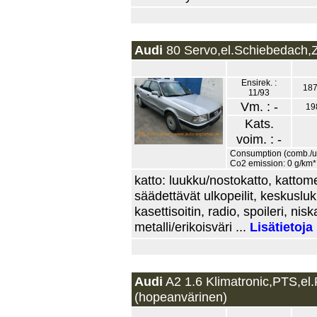
Audi
80 Servo,el.Schiebedach,Z
Ensirek. :
187
11/93
Vm. : -
19
Kats.
voim. : -
Consumption (comb./urb
Co2 emission: 0 g/km*
katto: luukku/nostokatto, katto
säädettävät ulkopeilit, keskuslu
kasettisoitin, radio, spoileri, ni
metalli/erikoisväri ...
Lisätietoja
Audi
A2 1.6 Klimatronic,PTS,el.
(hopeanvärinen)