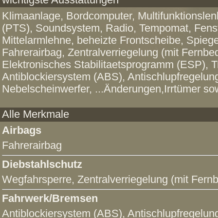
wichtigste Ausstattungen
Klimaanlage, Bordcomputer, Multifunktionslen
(PTS), Soundsystem, Radio, Tempomat, Fenste
Mittelarmlehne, beheizte Frontscheibe, Spiegel 
Fahrerairbag, Zentralverriegelung (mit Fernb
Elektronisches Stabilitaetsprogramm (ESP), Tr
Antiblockiersystem (ABS), Antischlupfregelun
Nebelscheinwerfer, ...Änderungen,Irrtümer so
Alle Merkmale
Airbags
Fahrerairbag
Diebstahlschutz
Wegfahrsperre
,
Zentralverriegelung (mit Fern
Fahrwerk/Bremsen
Antiblockiersystem (ABS)
,
Antischlupfregelun