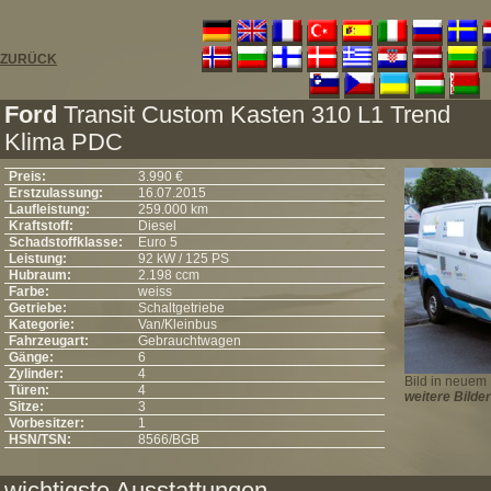
ZURÜCK
Ford
Transit Custom Kasten 310 L1 Trend
Klima PDC
Preis:
3.990 €
Erstzulassung:
16.07.2015
Laufleistung:
259.000 km
Kraftstoff:
Diesel
Schadstoffklasse:
Euro 5
Leistung:
92 kW / 125 PS
Hubraum:
2.198 ccm
Farbe:
weiss
Getriebe:
Schaltgetriebe
Kategorie:
Van/Kleinbus
Fahrzeugart:
Gebrauchtwagen
Gänge:
6
Zylinder:
4
Bild in neuem 
Türen:
4
weitere Bilder
Sitze:
3
Vorbesitzer:
1
HSN/TSN:
8566/BGB