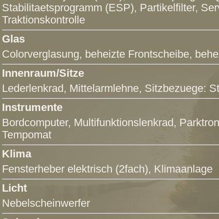
Stabilitaetsprogramm (ESP)
, Partikelfilter,
Ser
Traktionskontrolle
Glas
Colorverglasung,
beheizte Frontscheibe
, beh
Innenraum/Sitze
Lederlenkrad,
Mittelarmlehne
, Sitzbezuege: St
Instrumente
Bordcomputer
,
Multifunktionslenkrad
,
Parktro
Tempomat
Klima
Fensterheber elektrisch (2fach)
,
Klimaanlage
Licht
Nebelscheinwerfer