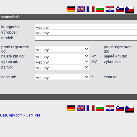
vyhledávání
kategorie:
výrobce:
model:
první registrace
první registrace
od:
do:
najeté km od:
km
najeté km do:
výkon od:
kW
výkon do:
palivo:
cena od:
€
cena do:
CarCopy.com - CarHPM