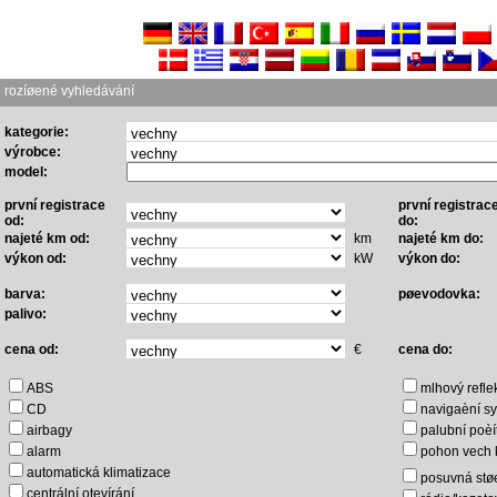
rozíøené vyhledávání
kategorie:
výrobce:
model:
první registrace
první registrac
od:
do:
najeté km od:
km
najeté km do:
výkon od:
kW
výkon do:
barva:
pøevodovka:
palivo:
cena od:
€
cena do:
ABS
mlhový refle
CD
navigaèní s
airbagy
palubní poèí
alarm
pohon vech 
automatická klimatizace
posuvná stø
centrální otevírání