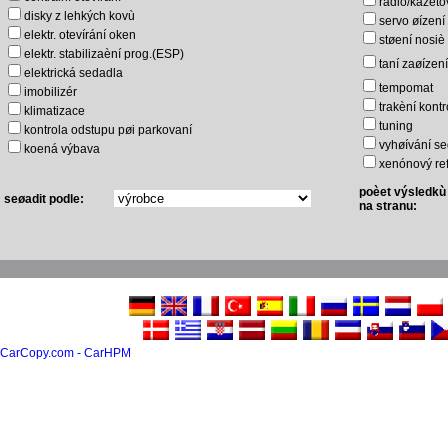
rádio/kazet
disky z lehkých kovù
servo øízení
elektr. otevírání oken
støení nosiè
elektr. stabilizaèní prog.(ESP)
taní zaøízení
elektrická sedadla
tempomat
imobilizér
trakèní kontr
klimatizace
tuning
kontrola odstupu pøi parkovaní
vyhøívání s
koená výbava
xenónový ref
poèet výsledkù
seøadit podle:
na stranu:
CarCopy.com - CarHPM