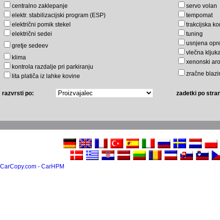
centralno zaklepanje
servo volan
elektr. stabilizacijski program (ESP)
tempomat
električni pomik stekel
trakcijska ko
električni sedei
tuning
usnjena op
gretje sedeev
vlečna kljuk
klima
xenonski ar
kontrola razdalje pri parkiranju
zračne blazi
lita platiča iz lahke kovine
razvrsti po:
zadetki po stran
CarCopy.com - CarHPM