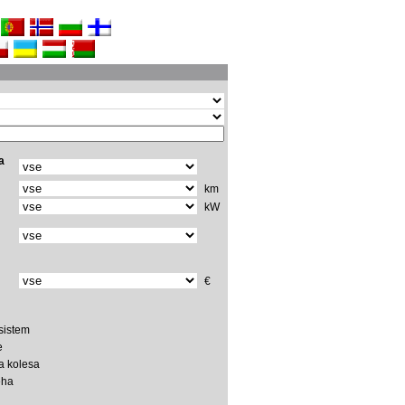
a
km
kW
€
 sistem
e
a kolesa
eha