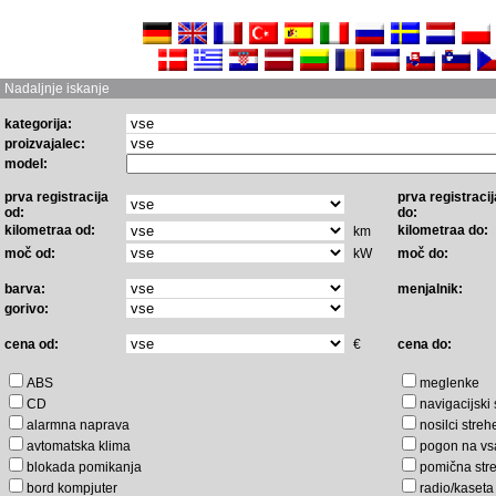
Nadaljnje iskanje
kategorija:
proizvajalec:
model:
prva registracija
prva registracij
od:
do:
kilometraa od:
kilometraa do:
km
moč od:
kW
moč do:
barva:
menjalnik:
gorivo:
cena od:
€
cena do:
ABS
meglenke
CD
navigacijski
alarmna naprava
nosilci streh
avtomatska klima
pogon na vs
blokada pomikanja
pomična str
bord kompjuter
radio/kaseta