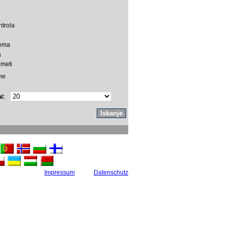
ntrola
rema
a
ometi
ne
i:
Impressum
Datenschutz