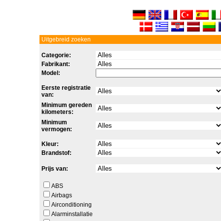
Uitgebreid zoeken
Categorie:
Fabrikant:
Model:
Eerste registratie
van:
Minimum gereden
kilometers:
Minimum
vermogen:
Kleur:
Brandstof:
Prijs van:
ABS
Airbags
Airconditioning
Alarminstallatie