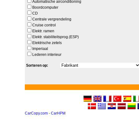
Automatische airconditioning
Boordcomputer
CD
Centrale vergrendeling
Cruise control
Elektr. ramen
Elektr. stabiliteitsprog.(ESP)
Elektrische zetels
Imperiaal
Lederen interieur
Sorteren op:
CarCopy.com - CarHPM