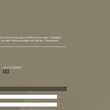
hen CO2-Emissionen neuer PKW können dem "Leitfaden
n allen Verkaufsstellen und bei der "Deutschen
02213105557
*
*