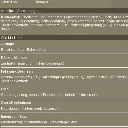
HSN/TSN:
8566/BDT
wichtigste Ausstattungen
Klimaanlage, Bordcomputer, Tempomat, Fensterheber elektrisch (2fach), Mittelarm
verstellbar, Fahrerairbag, Beifahrerairbag, Zentralverriegelung (mit Fernbedienun
Traktionskontrolle, Antiblockiersystem (ABS), Antischlupfregelung (ASR), Servole
sowie
Alle Merkmale
Airbags
Beifahrerairbag
,
Fahrerairbag
Diebstahlschutz
Zentralverriegelung (mit Fernbedienung)
Fahrwerk/Bremsen
Antiblockiersystem (ABS)
,
Antischlupfregelung (ASR)
,
Elektronisches Stabilitaet
Traktionskontrolle
Glas
Colorverglasung,
beheizte Frontscheibe
, beheizte Heckscheibe
Gurte/Kopfstützen
Kopfstuetzen hinten, Kopfstuetzen vorn
Innenraum/Sitze
Lederlenkrad,
Mittelarmlehne
, Sitzbezuege: Stoff