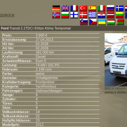
ZURÜCK
Ford
Transit 2.2TDCi 9Sitze Klima Tempomat
Preis:
3.990 €
Erstzulassung:
27.04.2013
HU bis:
02.2028
AU bis:
02.2028
Laufleistung:
381.000 km
Kraftstoff:
Diesel
Schadstoffklasse:
Euro 5
Leistung:
74 kW / 101 PS
Hubraum:
2.198 ccm
Farbe:
weiss
Getriebe:
Schaltgetriebe
Kraftübertragung:
Frontantrieb
Kategorie:
Van/Kleinbus
Bild in neuem 
Fahrzeugart:
Gebrauchtwagen
weitere Bilder
Gänge:
6
Zylinder:
4
Türen:
5
Sitze:
9
Vollkaskoklasse:
19
Teilkaskoklasse:
22
Haftpflichtklasse:
23
Modelljahr:
2012