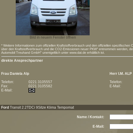
Bild in neuem Fenster öffnen
* Weitere Informationen zum offiziellen Kraftstoffverbrauch und den offiziellen spezifisc
über den Kraftstoffverbrauch und die CO2-Emissionen neuer PKW" entnommen werden, der a
Automobil Treuhand GmbH" unentgeltlich unter www.dat.de erhältlich ist.
direkte Ansprechpartner
Frau Daniela Alp
Herr I.M. ALP
Telefon:
0221 3105557
Telefon:
Fax:
0221 3105582
E-Mail:
E-Mail:
Ford
Transit 2.2TDCi 9Sitze Klima Tempomat
Name / Kontakt:
E-Mail: