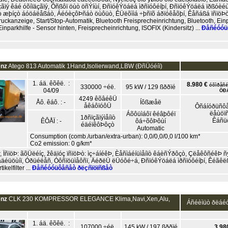
ãïý êáé óõíïäçãïý, Ôñßôï öùò öñÝíùí, ÐñïóêÝöáëá ìðñïóôéíþí, ÐñïóêÝöáëá ïðßóèé
æþíçò áóöáëåßáò, ÁéóèçôÞñáò öùôüò, ÊÜëõììá ÷þñïõ áðïóêåõþí, Êåñáßá ïñïöÞò, Pa
uckanzeige, Start/Stop-Automatik, Bluetooth Freisprecheinrichtung, Bluetooth, Einp
inparkhilfe - Sensor hinten, Freisprecheinrichtung, ISOFIX (Kindersitz) ...
Ðåñéóóü
enz
Atego 813 Automatik 1Hand,Isolierwand,LBW (ÐñÜóéíï)
1. áä. êõêë. :
8.980 €
óõìðåñéë
330000 ÷éë.
95 kW / 129 ßððïé
04/09
ÖÐ
4249 êõâéêÜ
Åô. êáô. : -
Íôßæåë
åêáôïóôÜ
Ôñáíóðüñôå
ëåùöï
Áõôüìáôï êéâþôéï
1ðñïçãïýìåíïò
Êáñü
ÊÔÅÏ : -
ôá÷õôÞôùí
éäéïêôÞôçò
Automatic
Consumption (comb./urban/extra-urban): 0,0/0,0/0,0 l/100 km*
Co2 emission: 0 g/km*
 ÏñïöÞ: ãõÜëéíç, žêäïóç ïñïöÞò: ìç÷áíéêÞ, Èåñìáéíüìåíïò êáèñÝðôçò, ÇëåêôñéêÞ ñ
äéüöùíï, Óðüéëåñ, Óôñïöüìåôñï, ÄéðëÜ ëÜóôé÷á, ÐñïóêÝöáëá ìðñïóôéíþí, Êéãêë
ikelfilter ...
Ðåñéóóüôåñåò ðëçñïöïñßåò
enz
CLK 230 KOMPRESSOR ELEGANCE Klima,Navi,Xen,Alu,
Áñéèìüò ðëáé
1. áä. êõêë. :
107000 ÷éë.
145 kW / 197 ßððïé
3.98