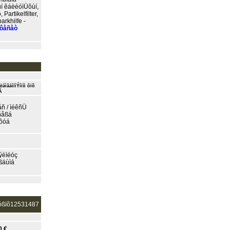
ùí êáèéóìÜôùí,
rtikelfilter,
arkhilfe -
ôåñåò
áìâáíïìÝíïõ ôïõ
Á
ñ / ìéêñÜ
ñåßá
ôóá
ýèìéóç
ßäùìá
óßïõ12531487
0 €