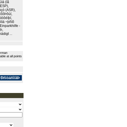
ìá (ìå
(ESP),
óçò (ASR),
÷õôÞôùí,
ïóôéíþí,
ììá ÷þñïõ
Einparkhilfe -
th,
ädigt ...
German
le at all points