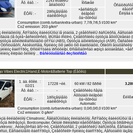
2143 êõâéêÜ
Åô. êáô. : -
Íôßæåë
åêáôïóôÜ
Ôñáíóðüñôå
ëåùöï
×åéñïêßíçôï
2ðñïçãïýìåíïò
Êëïýâá 
ÊÔÅÏ : -
êéâþôéï
éäéïêôÞôçò
ôá÷õôÞôùí
Consumption (comb./urban/extra-urban): 7,7/9,7/6,5 l/100 km*
Co2 emission: 203 g/km*
êëéìáôéóìïý, ÅðÝíäõóç êáèéóìÜôùí ìå ýöáóìá, 2 çëåêôñéêÜ ðáñÜèõñá, Áåñüóáêïò
ßäùìá (ìå ôçëå÷åéñéóôÞñéï), ÌðÜñåò ïñïöÞò, Çëåêôñïíéêü óýóôçìá åõóôÜèåéáò (
ýóôçìá áíôéìðëïêáñßóìáôïò öñÝíùí (ABS), Óýóôçìá áíôéïëßóèçóçò (ASR), Õäñáõëé
, Óôñïöüìåôñï, Äéóêüöñåíá, Ñýèìéóç ôïõ ýøïõò ôïõ êáèßóìáôïò, Ößëôñï åóùôåñéêïý 
ñýèìéóç êáèñÝðôç, ÐñïóêÝöáëá ìðñïóôéíþí, ÐñïåíôáôÞñáò æþíçò áóöáëåßáò, ×åéñï
ìéóç êïëþíáò ôéìïíéïý ...
Ðåñéóóüôåñåò ðëçñïöïñßåò
o Vibes Electric1Hand,E-Motor&Batterie Top (Ëåõêü)
1. áä. êõêë. :
17228 ÷éë.
60 kW / 82 ßððïé
3.28
02/21
Åô. êáô. : -
-
Çëåêôñéêü ñåýìá
Áõôüìáôï êéâþôéï
Ëéìïõ
1ðñïçãïýìåíïò
ÊÔÅÏ : -
ôá÷õôÞôùí
éäéïêôÞôçò
Automatic
Consumption (comb./urban/extra-urban): 0,0/0,0/0,0 l/100 km*
Co2 emission: 0 g/km*
çìá êëéìáôéóìïý Climatronic, ÅãêáôÜóôáóç êëéìáôéóìïý, ÅðÝíäõóç êáèéóìÜôùí ìå á
óôçìá ðëïÞãçóçò, Bordcomputer, Ôéìüíé ðïëëáðëþí ëåéôïõñãéþí, Óýóôçìá õðïâïÞèç
rktronic , ÁéóèçôÞñáò âñï÷Þò, Çëåêôñüöñåíï, 2 çëåêôñéêÜ ðáñÜèõñá, Èåñìáéíüì
ðñüò, Èåñìáéíüìåíïò êáèñÝðôçò, ÇëåêôñéêÞ ñýèìéóç êáèñÝðôç, Áåñüóáêïò ïäçãïý