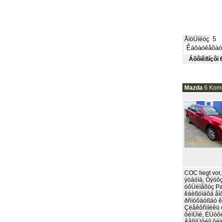
ÅìöÜíéóç
Áõôïêßíçôï 
Mazda
6 Komb
COC liegt vor
ýöáóìá, Óýóô
óôÜèìåõóç Pa
êáèßóìáôá åì
ðñïóôáóßáò ê
Çëåêôñïíéêü 
ôéìÜíé, ËÜóôé
ÄåñìÜôéíï ôéì