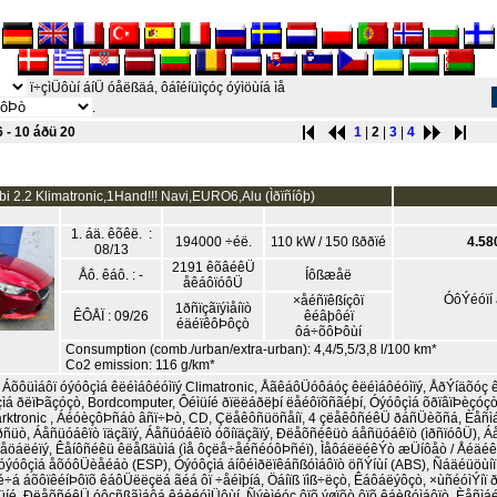
ï÷çìÜôùí áíÜ óåëßäá, ôáîéíüìçóç óýìöùíá ìå
.
6 - 10 áðü 20
1
|
2
|
3
|
4
i 2.2 Klimatronic,1Hand!!! Navi,EURO6,Alu (Ìðïñíôþ)
1. áä. êõêë. :
194000 ÷éë.
110 kW / 150 ßððïé
4.58
08/13
2191 êõâéêÜ
Åô. êáô. : -
Íôßæåë
åêáôïóôÜ
ÓôÝéóïí 
×åéñïêßíçôï
1ðñïçãïýìåíïò
ÊÔÅÏ : 09/26
êéâþôéï
éäéïêôÞôçò
ôá÷õôÞôùí
Consumption (comb./urban/extra-urban): 4,4/5,5/3,8 l/100 km*
Co2 emission: 116 g/km*
, Áõôüìáôï óýóôçìá êëéìáôéóìïý Climatronic, ÅãêáôÜóôáóç êëéìáôéóìïý, ÅðÝíäõóç 
çìá ðëïÞãçóçò, Bordcomputer, Ôéìüíé ðïëëáðëþí ëåéôïõñãéþí, Óýóôçìá õðïâïÞèçóç
rktronic , ÁéóèçôÞñáò âñï÷Þò, CD, Çëåêôñüöñåíï, 4 çëåêôñéêÜ ðáñÜèõñá, Èåñìá
ðñüò, Áåñüóáêïò ïäçãïý, Áåñüóáêïò óõíïäçãïý, Ðëåõñéêüò áåñüóáêïò (ìðñïóôÜ), 
åöáëéïý, Êåíôñéêü êëåßäùìá (ìå ôçëå÷åéñéóôÞñéï), ÌåôáëëéêÝò æÜíôåò / Åéäéê
óýóôçìá åõóôÜèåéáò (ESP), Óýóôçìá áíôéìðëïêáñßóìáôïò öñÝíùí (ABS), Ñáäéüöùí
÷á áõôïêéíÞôïõ êáôÜëëçëá ãéá ôï ÷åéìþíá, Öáíïß ïìß÷ëçò, Êáôáëýôçò, ×ùñéóìÝíï 
üíé, ÐëåõñéêÜ óôçñßãìáôá êáèéóìÜôùí, Ñýèìéóç ôïõ ýøïõò ôïõ êáèßóìáôïò, Èåñìáé