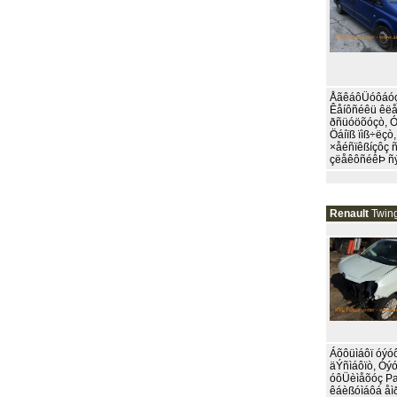
ÅãêáôÜóôáóç 
Êåíôñéêü êëå
ðñüóöõóçò, Ó
Öáíïß ïìß÷ëçò
×åéñïêßíçôç 
çëåêôñéêÞ ñýè
Renault
Twing
Áõôüìáôï óýóô
äÝñìáôïò, Óý
óôÜèìåõóç Pa
êáèßóìáôá åì