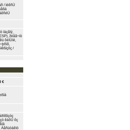
ñ / ìéêñÜ
ñåßá
ìáêñéÜ
 ïäçãïý,
ESP), žëåã÷ïò
êü ôéìÜíé,
÷þñïõ,
êßíçôç /
0 €
æßíá
ðïìßìçóç
óçò êáôÜ ôç
åíá
, Áåñüóáêïò