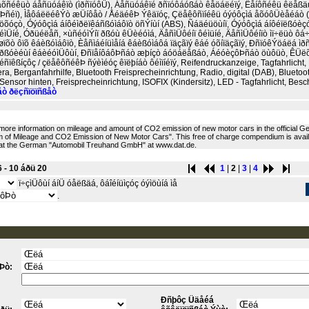
ëåõñéêüò áåñüóáêïò (ìðñïóôÜ), Áåñüóáêïé ðñïóôáóßáò êåöáëéïý, Êåíôñéêü êëåßäù
ñéï), ÌåôáëëéêÝò æÜíôåò / ÅéäéêÞ Ýêäïóç, Çëåêôñïíéêü óýóôçìá åõóôÜèåéáò 
öõóçò, Óýóôçìá áíôéìðëïêáñßóìáôïò öñÝíùí (ABS), Ñáäéüöùíï, Óýóôçìá áíôéïëßóèç
Üíé, Óðüéëåñ, ×ùñéóìÝíï ðßóù êÜèéóìá, ÄåñìÜôéíï ôéìüíé, ÄåñìÜôéíïò ìï÷ëüò ôá
øïõò ôïõ êáèßóìáôïò, Èåñìáéíüìåíá êáèßóìáôá ïäçãïý êáé óõíïäçãïý, ÐñïóêÝöáëá ìðñ
ðßóèéùí êáèéóìÜôùí, ÐñïåíôáôÞñáò æþíçò áóöáëåßáò, ÁéóèçôÞñáò öùôüò, ÊÜëõ
éñïêßíçôç / çëåêôñéêÞ ñýèìéóç êïëþíáò ôéìïíéïý, Reifendruckanzeige, Tagfahrlicht, 
a, Berganfahrhilfe, Bluetooth Freisprecheinrichtung, Radio, digital (DAB), Bluetoo
 Sensor hinten, Freisprecheinrichtung, ISOFIX (Kindersitz), LED - Tagfahrlicht, Besch
ò ðëçñïöïñßåò
 more information on mileage and amount of CO2 emission of new motor cars in the official 
of Mileage and CO2 Emission of New Motor Cars". This free of charge compendium is availab
 at the German "Automobil Treuhand GmbH" at www.dat.de.
6 - 10 áðü 20
1
|
2
|
3
|
4
ï÷çìÜôùí áíÜ óåëßäá, ôáîéíüìçóç óýìöùíá ìå
.
Þò:
Ðñþôç Üäåéá