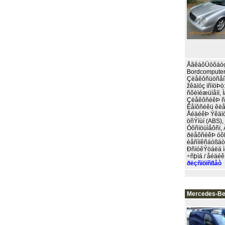
ÅãêáôÜóôáóç 
Bordcomputer,
Çëåêôñüöñåíï
žêäïóç ïñïöÞ
ñõèìéæüìåíï, 
ÇëåêôñéêÞ ñý
Êåíôñéêü êëå
ÅéäéêÞ Ýêäïó
öñÝíùí (ABS),
Óôñïöüìåôñï, 
ðëåõñéêÞ óôÞ
èåñìïêñáóßáò,
ÐñïóêÝöáëá ì
÷ñþìá / åéäéêÞ
ðëçñïöïñßåò
Mercedes-B