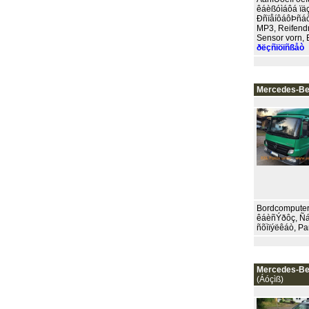
êáèßóìáôá ïäç
ÐñïåíôáôÞñáò 
MP3, Reifendr
Sensor vorn, E
ðëçñïöïñßåò
Mercedes-B
Bordcomputer,
êáèñÝðôç, Ñá
ñõìïýëêáò, Part
Mercedes-B
(Áóçìß)