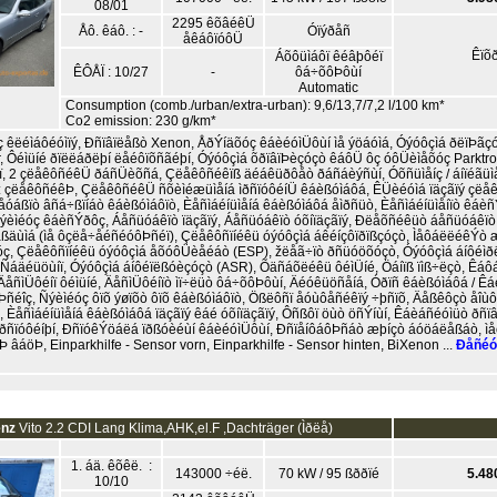
08/01
2295 êõâéêÜ
Åô. êáô. : -
Óïýðåñ
åêáôïóôÜ
Êïõ
Áõôüìáôï êéâþôéï
ÊÔÅÏ : 10/27
-
ôá÷õôÞôùí
Automatic
Consumption (comb./urban/extra-urban): 9,6/13,7/7,2 l/100 km*
Co2 emission: 230 g/km*
êëéìáôéóìïý, Ðñïâïëåßò Xenon, ÅðÝíäõóç êáèéóìÜôùí ìå ýöáóìá, Óýóôçìá ðëïÞãç
 Ôéìüíé ðïëëáðëþí ëåéôïõñãéþí, Óýóôçìá õðïâïÞèçóçò êáôÜ ôç óôÜèìåõóç Parktron
, 2 çëåêôñéêÜ ðáñÜèõñá, Çëåêôñéêïß äéáêüðôåò ðáñáèýñùí, Óõñüìåíç / áíïéãüìåí
ò: çëåêôñéêÞ, ÇëåêôñéêÜ ñõèìéæüìåíá ìðñïóôéíÜ êáèßóìáôá, ÊÜèéóìá ïäçãïý çëå
Ìåóáßïò âñá÷ßïíáò êáèßóìáôïò, Èåñìáéíüìåíá êáèßóìáôá åìðñüò, Èåñìáéíüìåíïò êáè
èìéóç êáèñÝðôç, Áåñüóáêïò ïäçãïý, Áåñüóáêïò óõíïäçãïý, Ðëåõñéêüò áåñüóáêïò 
ßäùìá (ìå ôçëå÷åéñéóôÞñéï), Çëåêôñïíéêü óýóôçìá áêéíçôïðïßçóçò, ÌåôáëëéêÝò 
ç, Çëåêôñïíéêü óýóôçìá åõóôÜèåéáò (ESP), žëåã÷ïò ðñüóöõóçò, Óýóôçìá áíôéìð
 Ñáäéüöùíï, Óýóôçìá áíôéïëßóèçóçò (ASR), Õäñáõëéêü ôéìÜíé, Öáíïß ïìß÷ëçò, Êáô
ÄåñìÜôéíï ôéìüíé, ÄåñìÜôéíïò ìï÷ëüò ôá÷õôÞôùí, Äéóêüöñåíá, Óðïñ êáèßóìáôá / Êá
ñéîç, Ñýèìéóç ôïõ ýøïõò ôïõ êáèßóìáôïò, Ößëôñï åóùôåñéêïý ÷þñïõ, Äåßêôçò åî
 Èåñìáéíüìåíá êáèßóìáôá ïäçãïý êáé óõíïäçãïý, Ôñßôï öùò öñÝíùí, Êáèáñéóìüò ðñïâ
ðñïóôéíþí, ÐñïóêÝöáëá ïðßóèéùí êáèéóìÜôùí, ÐñïåíôáôÞñáò æþíçò áóöáëåßáò, ì
 âáöÞ, Einparkhilfe - Sensor vorn, Einparkhilfe - Sensor hinten, BiXenon ...
Ðåñéó
enz
Vito 2.2 CDI Lang Klima,AHK,el.F ,Dachträger (Ìðëå)
1. áä. êõêë. :
143000 ÷éë.
70 kW / 95 ßððïé
5.48
10/10