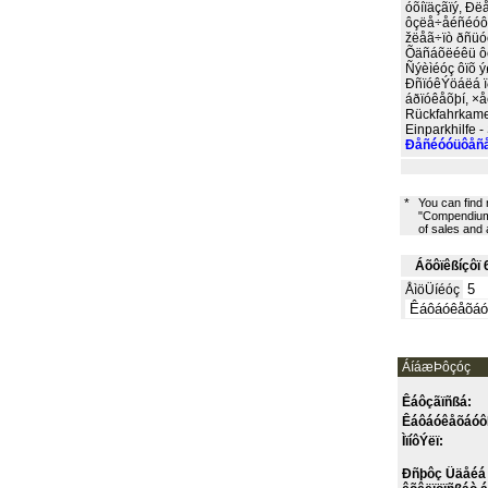
óõíïäçãïý, Ð
ôçëå÷åéñéóôÞ
žëåã÷ïò ðñüó
Õäñáõëéêü ôéì
Ñýèìéóç ôïõ ý
ÐñïóêÝöáëá ï
áðïóêåõþí, ×å
Rückfahrkamer
Einparkhilfe -
Ðåñéóóüôåñå
*
You can find
"Compendium 
of sales and
Áõôïêßíçôï 
ÅìöÜíéóç
ÁíáæÞôçóç
Êáôçãïñßá:
Êáôáóêåõáóô
ÌïíôÝëï:
Ðñþôç Üäåéá