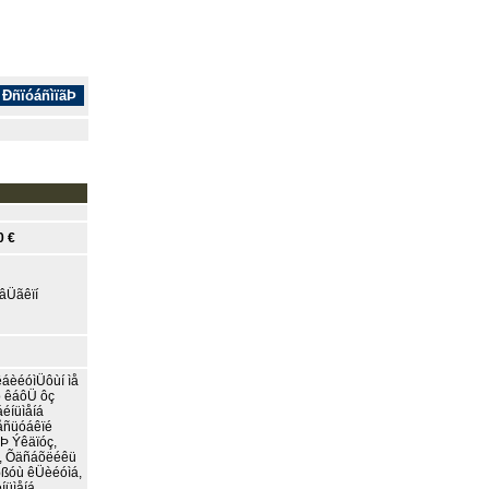
0 €
âÜãêïí
êáèéóìÜôùí ìå
ò êáôÜ ôç
éíüìåíá
Áåñüóáêïé
Þ Ýêäïóç,
ï, Õäñáõëéêü
ðßóù êÜèéóìá,
íüìåíá