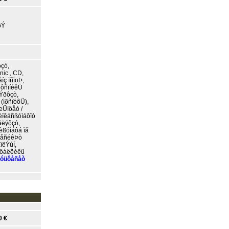
ðÝ
óçò,
ic , CD,
ç ïñïöÞ,
êôñïíéêÜ
ñÝðôçò,
(ìðñïóôÜ),
æÜíôåò /
ëïêáñßóìáôïò
áëýôçò,
èßóìáôá ìå
ùôåñéêÞò
ïëÝùí,
åôáëëéêü
óüôåñåò
0 €