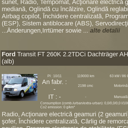
sunet, Radio, Tempomat, Acţionare electrică g
mediană, Oglindă cu încălzire, Oglindă reglabil
Airbag copilot, Închidere centralizată, Program 
(ESP), Sistem antiblocare (ABS), Servodirecţi
...Änderungen,Irrtümer sowie ...
alte detalii
Ford
Transit FT 260K 2.2TDCi Dachträger A
(alb)
PI : 10/11
119000 km
63 kW / 86
An fabr. :
2198 cmc
Motorină
-
IT : -
-
Manuală
Consumption (comb./urban/extra-urban): 0,0/0,0/0,0 l/1
Co2 emission: 0 g/km*
Radio, Acţionare electrică geamuri (2 geamuri
şofer, Închidere centralizată, Cârlig de remor