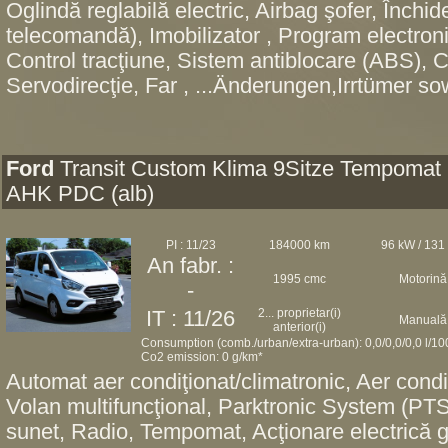
Oglindă reglabilă electric, Airbag şofer, Închid
telecomandă), Imobilizator , Program electroni
Control tracţiune, Sistem antiblocare (ABS), C
Servodirecţie, Far , ...Änderungen,Irrtümer sow
Ford
Transit Custom Klima 9Sitze Tempomat
AHK PDC (alb)
PI : 11/23
184000 km
96 kW / 131
An fabr. :
1995 cmc
Motorină
-
2... proprietar(i)
IT : 11/26
Manuală
anterior(i)
Consumption (comb./urban/extra-urban): 0,0/0,0/0,0 l/1
Co2 emission: 0 g/km*
Automat aer condiţionat/climatronic, Aer condi
Volan multifuncţional, Parktronic System (PTS
sunet, Radio, Tempomat, Acţionare electrică g