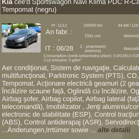
Kia
cee'd Sportswagon Navi Klima PDC R-C
Tempomat (negru)
PI : 11/12
294000 km
94 kW / 128
An fabr. :
1582 cmc
Motorină
-
2... proprietar(i)
IT : 06/28
Manuală
anterior(i)
Consumption (comb./urban/extra-urban): 0,0/0,0/0,0 l/1
Co2 emission: 0 g/km*
Aer condiţionat, Sistem de navigaţie, Calculat
multifuncţional, Parktronic System (PTS), CD,
Tempomat, Acţionare electrică geamuri (2 gea
Încălzire scaune faţă, Oglindă cu încălzire, Ogl
Airbag şofer, Airbag copilot, Airbag lateral (faţ
telecomandă), Imobilizator , Jenţi aluminiu/
electronic de stabilitate (ESP), Control tracţi
(ABS), Control antiderapaj (ASR), Servodirecţi
...Änderungen,Irrtümer sowie ...
alte detalii