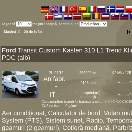
Afişează
maşini / pagină, sortate după
.
Maşină 11 - 20 de la 34
Ford
Transit Custom Kasten 310 L1 Trend Kl
PDC (alb)
PI : 07/15
259000 km
92 kW / 125
An fabr. :
2198 cmc
Motorină
-
1... proprietar(i)
IT : -
Manuală
anterior(i)
Consumption (comb./urban/extra-urban): 0,0/0,0/0,0 l/1
Co2 emission: 0 g/km*
Aer condiţionat, Calculator de bord, Volan mult
System (PTS), Sistem sunet, Radio, Tempomat
geamuri (2 geamuri), Cotieră mediană, Parbriz 