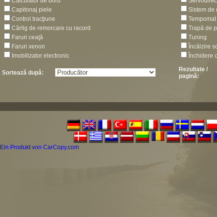
Calculator de bord
Servodirec
Capitonaj piele
Sistem de 
Control tracţiune
Tempomat
Cârlig de remorcare cu racord
Trapă de p
Faruri ceaţă
Tuning
Faruri xenon
Încălzire 
Imobilizator electronic
Închidere c
Rezultate /
Sortează după:
pagină:
Ein Produkt von CarCopy.com