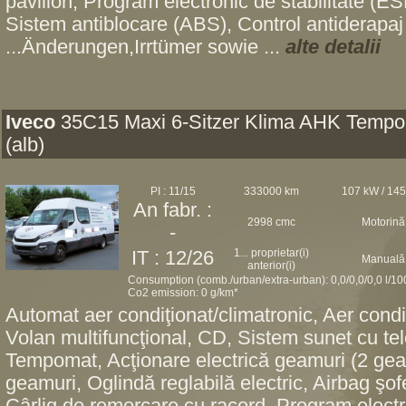
pavilion, Program electronic de stabilitate (ES
Sistem antiblocare (ABS), Control antiderapaj
...Änderungen,Irrtümer sowie ...
alte detalii
Iveco
35C15 Maxi 6-Sitzer Klima AHK Temp
(alb)
PI : 11/15
333000 km
107 kW / 14
An fabr. :
2998 cmc
Motorină
-
1... proprietar(i)
IT : 12/26
Manuală
anterior(i)
Consumption (comb./urban/extra-urban): 0,0/0,0/0,0 l/1
Co2 emission: 0 g/km*
Automat aer condiţionat/climatronic, Aer condi
Volan multifuncţional, CD, Sistem sunet cu t
Tempomat, Acţionare electrică geamuri (2 geam
geamuri, Oglindă reglabilă electric, Airbag şofe