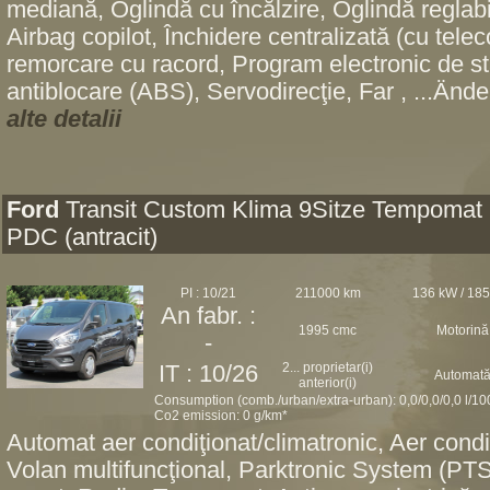
mediană, Oglindă cu încălzire, Oglindă reglabil
Airbag copilot, Închidere centralizată (cu tel
remorcare cu racord, Program electronic de st
antiblocare (ABS), Servodirecţie, Far , ...Ände
alte detalii
Ford
Transit Custom Klima 9Sitze Tempomat
PDC (antracit)
PI : 10/21
211000 km
136 kW / 18
An fabr. :
1995 cmc
Motorină
-
2... proprietar(i)
IT : 10/26
Automat
anterior(i)
Consumption (comb./urban/extra-urban): 0,0/0,0/0,0 l/1
Co2 emission: 0 g/km*
Automat aer condiţionat/climatronic, Aer condi
Volan multifuncţional, Parktronic System (PTS