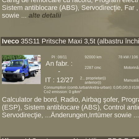
Cârlig de remorcare cu racord, Program electro
Sistem antiblocare (ABS), Servodirecţie, Far ,
sowie ...
alte detalii
Iveco
35S11 Pritsche Maxi 3,5t (albastru închi
PI : 08/11
92000 km
78 kW / 106
An fabr. :
2287 cmc
Motorină
-
2... proprietar(i)
IT : 12/27
Manuală
anterior(i)
Consumption (comb./urban/extra-urban): 0,0/0,0/0,0 l/1
Co2 emission: 0 g/km*
Calculator de bord, Radio, Airbag şofer, Progra
(ESP), Sistem antiblocare (ABS), Control ant
Servodirecţie, ...Änderungen,Irrtümer sowie ..