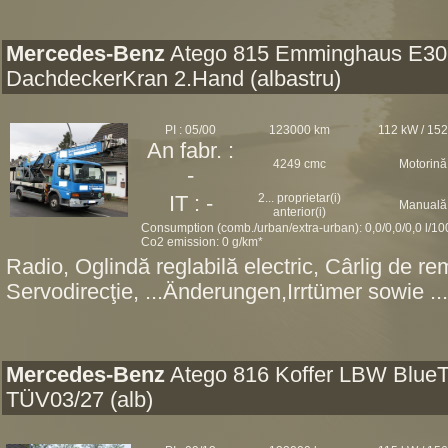
Mercedes-Benz
Atego 815 Emminghaus E30
DachdeckerKran 2.Hand (albastru)
PI : 05/00
123000 km
112 kW / 15
An fabr. :
4249 cmc
Motorină
-
2... proprietar(i)
IT : -
Manuală
anterior(i)
Consumption (comb./urban/extra-urban): 0,0/0,0/0,0 l/1
Co2 emission: 0 g/km*
Radio, Oglindă reglabilă electric, Cârlig de r
Servodirecţie, ...Änderungen,Irrtümer sowie ..
Mercedes-Benz
Atego 816 Koffer LBW Blue
TÜV03/27 (alb)