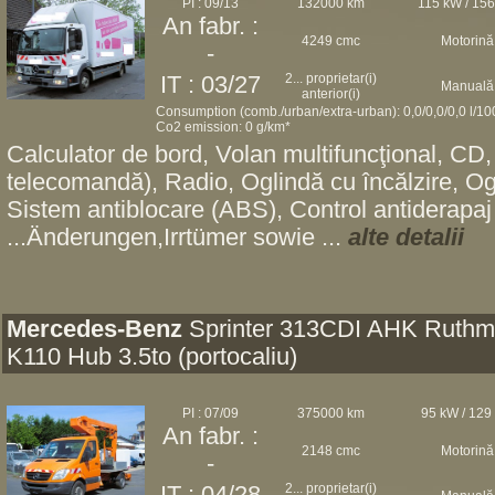
PI : 09/13
132000 km
115 kW / 15
An fabr. :
4249 cmc
Motorină
-
2... proprietar(i)
IT : 03/27
Manuală
anterior(i)
Consumption (comb./urban/extra-urban): 0,0/0,0/0,0 l/1
Co2 emission: 0 g/km*
Calculator de bord, Volan multifuncţional, CD
telecomandă), Radio, Oglindă cu încălzire, Ogl
Sistem antiblocare (ABS), Control antiderapaj
...Änderungen,Irrtümer sowie ...
alte detalii
Mercedes-Benz
Sprinter 313CDI AHK Ruth
K110 Hub 3.5to (portocaliu)
PI : 07/09
375000 km
95 kW / 129
An fabr. :
2148 cmc
Motorină
-
2... proprietar(i)