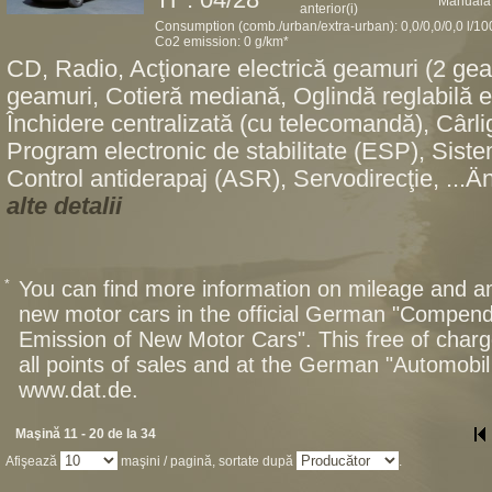
IT : 04/28
Manuală
anterior(i)
Consumption (comb./urban/extra-urban): 0,0/0,0/0,0 l/1
Co2 emission: 0 g/km*
CD, Radio, Acţionare electrică geamuri (2 geam
geamuri, Cotieră mediană, Oglindă reglabilă el
Închidere centralizată (cu telecomandă), Cârl
Program electronic de stabilitate (ESP), Sist
Control antiderapaj (ASR), Servodirecţie, ...Ä
alte detalii
*
You can find more information on mileage and 
new motor cars in the official German "Compen
Emission of New Motor Cars". This free of charg
all points of sales and at the German "Automob
www.dat.de.
Maşină 11 - 20 de la 34
Afişează
maşini / pagină, sortate după
.