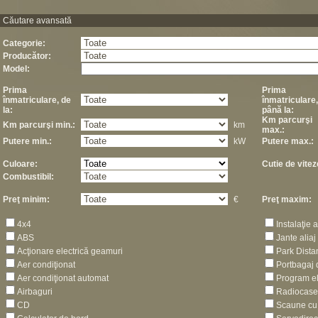
Căutare avansată
Categorie:
Producător:
Model:
Prima
Prima
înmatriculare, de
înmatriculare,
la:
până la:
Km parcurşi
Km parcurşi min.:
km
max.:
Putere min.:
kW
Putere max.:
Culoare:
Cutie de vitez
Combustibil:
Preţ minim:
€
Preţ maxim:
4x4
Instalaţie 
ABS
Jante aliaj
Acţionare electrică geamuri
Park Dista
Aer condiţionat
Portbagaj 
Aer condiţionat automat
Program el
Airbaguri
Radiocase
CD
Scaune cu 