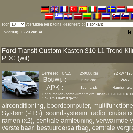
Toon
voertuigen per pagina, gesorteerd op
Voertuig 11 - 20 van 34
Ford
Transit Custom Kasten 310 L1 Trend Kl
PDC (wit)
Eerste reg. : 07/15
259000 km
92 kW / 125
Bouwj. : -
3
Diesel
2198 cm
APK : -
1de hands
Handschakel
Consumption (comb./urban/extra-urban): 0,0/0,0/0,0 l/1
Co2 emission: 0 g/km*
airconditioning, boordcomputer, multifunctione
System (PTS), soundsysteem, radio, cruise co
ramen (x2), centrale armleuning, verwarmde voo
verstelbaar, bestuurdersairbag, centrale verg