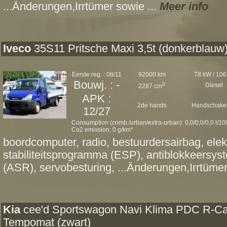
...Änderungen,Irrtümer sowie ...
Meer info
Iveco
35S11 Pritsche Maxi 3,5t (donkerblauw
Eerste reg. : 08/11
92000 km
78 kW / 106
Bouwj. : -
3
Diesel
2287 cm
APK :
2de hands
Handschakel
12/27
Consumption (comb./urban/extra-urban): 0,0/0,0/0,0 l/1
Co2 emission: 0 g/km*
boordcomputer, radio, bestuurdersairbag, elek
stabiliteitsprogramma (ESP), antiblokkeersyst
(ASR), servobesturing, ...Änderungen,Irrtümer
Kia
cee'd Sportswagon Navi Klima PDC R-C
Tempomat (zwart)