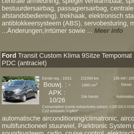
centrale armleuning, spiegel verwarmbaar, spie
bestuurdersairbag, passagiersairbag, centrale
afstandsbediening), trekhaak, elektronisch st
antiblokkeersysteem (ABS), servobesturing, 
...Änderungen,Irrtümer sowie ...
Meer info
Ford
Transit Custom Klima 9Sitze Tempomat
PDC (antraciet)
Eerste reg. : 10/21
211000 km
136 kW / 18
Bouwj. : -
3
Diesel
1995 cm
APK :
2de hands
Automatis
10/26
Consumption (comb./urban/extra-urban): 0,0/0,0/0,0 l/1
Co2 emission: 0 g/km*
automatische airconditioning/climatronic, airc
multifunctioneel stuurwiel, Parktronic System
soundsysteem, radio, cruise control, elektris