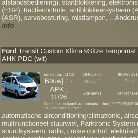
afstandsbediening), startblokkering, elektroni
(ESP), tractiecontrole, antiblokkeersysteem (A
(ASR), servobesturing, mistlampen, ...Änderun
info
Ford
Transit Custom Klima 9Sitze Tempomat
AHK PDC (wit)
Eerste reg. : 11/23
184000 km
96 kW / 131
Bouwj. : -
3
Diesel
1995 cm
APK :
2de hands
Handschakel
11/26
Consumption (comb./urban/extra-urban): 0,0/0,0/0,0 l/1
Co2 emission: 0 g/km*
automatische airconditioning/climatronic, airc
multifunctioneel stuurwiel, Parktronic System
soundsysteem, radio, cruise control, elektris