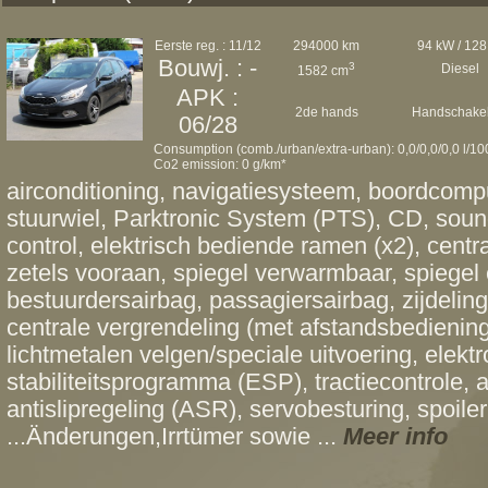
Eerste reg. : 11/12
294000 km
94 kW / 128
Bouwj. : -
3
Diesel
1582 cm
APK :
2de hands
Handschakel
06/28
Consumption (comb./urban/extra-urban): 0,0/0,0/0,0 l/1
Co2 emission: 0 g/km*
airconditioning, navigatiesysteem, boordcompu
stuurwiel, Parktronic System (PTS), CD, soun
control, elektrisch bediende ramen (x2), cent
zetels vooraan, spiegel verwarmbaar, spiegel e
bestuurdersairbag, passagiersairbag, zijdelin
centrale vergrendeling (met afstandsbediening)
lichtmetalen velgen/speciale uitvoering, elekt
stabiliteitsprogramma (ESP), tractiecontrole,
antislipregeling (ASR), servobesturing, spoile
...Änderungen,Irrtümer sowie ...
Meer info