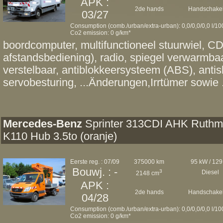
APK :
2de hands
Handschakel
03/27
Consumption (comb./urban/extra-urban): 0,0/0,0/0,0 l/1
Co2 emission: 0 g/km*
boordcomputer, multifunctioneel stuurwiel, 
afstandsbediening), radio, spiegel verwarmbaar
verstelbaar, antiblokkeersysteem (ABS), antis
servobesturing, ...Änderungen,Irrtümer sowie 
Mercedes-Benz
Sprinter 313CDI AHK Ruth
K110 Hub 3.5to (oranje)
Eerste reg. : 07/09
375000 km
95 kW / 129
Bouwj. : -
3
Diesel
2148 cm
APK :
2de hands
Handschakel
04/28
Consumption (comb./urban/extra-urban): 0,0/0,0/0,0 l/1
Co2 emission: 0 g/km*