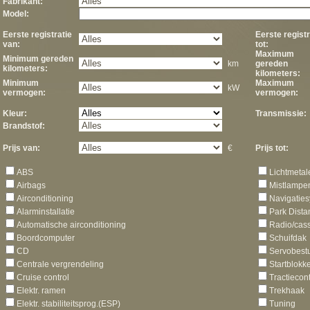
Fabrikant:
Model:
Eerste registratie
Eerste registr
van:
tot:
Maximum
Minimum gereden
km
gereden
kilometers:
kilometers:
Minimum
Maximum
kW
vermogen:
vermogen:
Kleur:
Transmissie:
Brandstof:
Prijs van:
€
Prijs tot:
ABS
Lichtmetal
Airbags
Mistlampe
Airconditioning
Navigatie
Alarminstallatie
Park Dista
Automatische airconditioning
Radio/cass
Boordcomputer
Schuifdak
CD
Servobest
Centrale vergrendeling
Startblokk
Cruise control
Tractiecon
Elektr. ramen
Trekhaak
Elektr. stabiliteitsprog.(ESP)
Tuning