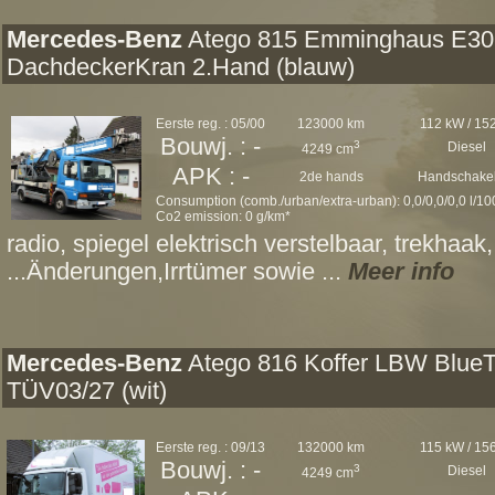
Mercedes-Benz
Atego 815 Emminghaus E30
DachdeckerKran 2.Hand (blauw)
Eerste reg. : 05/00
123000 km
112 kW / 15
Bouwj. : -
3
Diesel
4249 cm
APK : -
2de hands
Handschakel
Consumption (comb./urban/extra-urban): 0,0/0,0/0,0 l/1
Co2 emission: 0 g/km*
radio, spiegel elektrisch verstelbaar, trekhaak
...Änderungen,Irrtümer sowie ...
Meer info
Mercedes-Benz
Atego 816 Koffer LBW Blue
TÜV03/27 (wit)
Eerste reg. : 09/13
132000 km
115 kW / 15
Bouwj. : -
3
Diesel
4249 cm