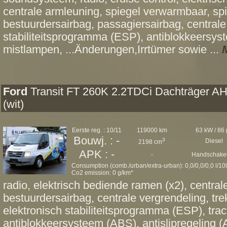
centrale armleuning, spiegel verwarmbaar, spie
bestuurdersairbag, passagiersairbag, centrale
stabiliteitsprogramma (ESP), antiblokkeersys
mistlampen, ...Änderungen,Irrtümer sowie ...
Ford
Transit FT 260K 2.2TDCi Dachträger A
(wit)
Eerste reg. : 10/11
119000 km
63 kW / 86 
Bouwj. : -
3
Diesel
2198 cm
APK : -
-
Handschakel
Consumption (comb./urban/extra-urban): 0,0/0,0/0,0 l/1
Co2 emission: 0 g/km*
radio, elektrisch bediende ramen (x2), central
bestuurdersairbag, centrale vergrendeling, tre
elektronisch stabiliteitsprogramma (ESP), trac
antiblokkeersysteem (ABS), antislipregeling (