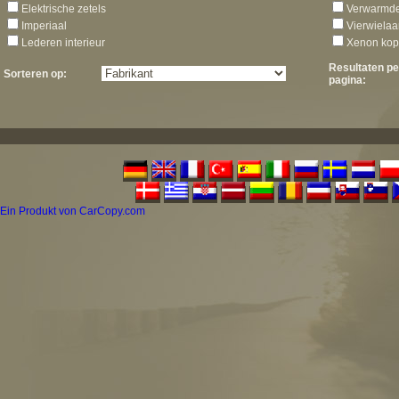
Elektrische zetels
Verwarmde
Imperiaal
Vierwielaa
Lederen interieur
Xenon ko
Resultaten pe
Sorteren op:
pagina:
Ein Produkt von CarCopy.com