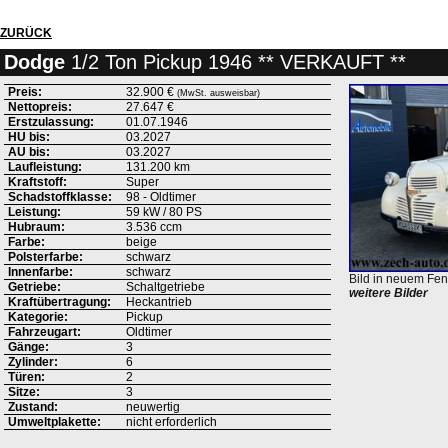
ZURÜCK
Dodge
1/2 Ton Pickup 1946 ** VERKAUFT **
Preis:
32.900 €
(MwSt. ausweisbar)
Nettopreis:
27.647 €
Erstzulassung:
01.07.1946
HU bis:
03.2027
AU bis:
03.2027
Laufleistung:
131.200 km
Kraftstoff:
Super
Schadstoffklasse:
98 - Oldtimer
Leistung:
59 kW / 80 PS
Hubraum:
3.536 ccm
Farbe:
beige
Polsterfarbe:
schwarz
Innenfarbe:
schwarz
Bild in neuem Fen
Getriebe:
Schaltgetriebe
weitere Bilder
Kraftübertragung:
Heckantrieb
Kategorie:
Pickup
Fahrzeugart:
Oldtimer
Gänge:
3
Zylinder:
6
Türen:
2
Sitze:
3
Zustand:
neuwertig
Umweltplakette:
nicht erforderlich