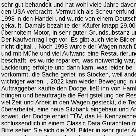
sehr gut behandelt und hat wohl viele Jahre davo
den USA verbracht. Vermutlich als Scheunenfun
1998 in den Handel und wurde von einem Deuts
gekauft. Damals bezahlte der Käufer knapp 29.000
überholtem Motor, in sehr guter Grundsubstanz und
Der Kaufvertrag liegt vor. Es gibt auch viele Bilder
nicht digital. , Noch 1998 wurde der Wagen nach 
und mit Mühe und viel Aufwand eine Restaurierun
beschafft, es wurde repariert, was notwendig war,
Lackierung erfolgte und dann kam, was leider bei 
vorkommt, die Sache geriet ins Stocken, weil an
wichtiger waren. , 2022 kam wieder Bewegung in 
Auftraggeber kaufte den Dodge, ließ ihn von Ham
bringen und beauftragte die Fertigstellung der Re
viel Zeit und Arbeit in den Wagen gesteckt, die T
überarbeitet, eine neue Sitzbank eingebaut und A
soweit, der Dodge erhielt TÜV, das H- Kennzeich
schlussendlich in einem Classic Data Gutachten m
Bitte sehen Sie sich die XXL Bilder in sehr guter 