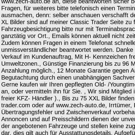
www.zech-auto.de an, diese beantworten sicher be
Fragen, für weiteres bitte telefonisch einen Termi
ausmachen, denn: selber anschauen verschafft d
XL Bilder sind auf meiner Classic Trader Seite zu 
Fahrzeugbesichtigung bitte nur mit Terminabsprach
ganztätig vor Ort., Emails können aktuell nicht z
Zudem können Fragen in einem Telefonat schnell
unmissverständlicher beantwortet werden. Danke f
Verkauf im Kundenauftrag, Mit H- Kennzeichen fre
Umweltzonen., Günstige Finanzierung bis zu 96 
Anzahlung möglich., 12 Monate Garantie gegen Au
Begutachtung durch einen unabhängigen Sachvers
Gerne kaufen wir Ihren gepflegten Old- /Youngtim
an, oder vermitteln ihn für Sie. , Wir sind Mitgli
freier KFZ- Händler )., Bis zu 75 XXL Bilder finden
trader.com oder auf www.zech-auto.de, Irrtümer, 
Übertragungsfehler und Zwischenverkauf vorbehal
Annoncen und auf Preisschildern dienen der unve
der angebotenen Fahrzeuge und stellen keine zug
dar, dies gilt auch für Ausstattungsdetails. Aufge