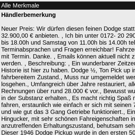
Alle Merkmale
Händlerbemerkung
Neuer Preis: Wir dürfen diesen feinen Dodge statt 
32.900,00 € anbieten. , Ich bin unter 0172- 20 2
bis 18.00h und Samstag von 11.00h bis 14.00h tel
Terminabsprachen und Fragen erreichbar! Fahrzeu
mit Termin. Danke. , Emails können aktuell nicht 
werden. , Beschreibung: , Ein wunderbarer Zeitze
Historie ist hier zu haben. Dodge ½, Ton Pick up 
fahrbereitem Zustand., Muss nur umgemeldet wer
losgehen., Umfangreich über Jahre restauriert, al
Rechnungen über rund 28.000 € vor., Bewusst wu
in der Substanz erhalten., Es macht richtig Spaß
fahren, erstaunlich wie einfach er sich mit seine
und wie gut das 3 Gang Getriebe funktioniert., Ein 
Hingucker, mit sehr schönen Fahreigenschaften in
anzutreffenden Erhaltungszustand, behutsam sehr 
Dieser 1946 Dodge Pickup wurde in den ersten 5