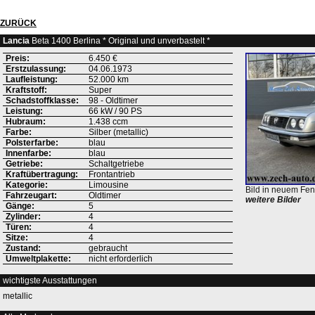
ZURÜCK
Lancia
Beta 1400 Berlina * Original und unverbastelt *
Preis:
6.450 €
Erstzulassung:
04.06.1973
Laufleistung:
52.000 km
Kraftstoff:
Super
Schadstoffklasse:
98 - Oldtimer
Leistung:
66 kW / 90 PS
Hubraum:
1.438 ccm
Farbe:
Silber (metallic)
Polsterfarbe:
blau
Innenfarbe:
blau
Getriebe:
Schaltgetriebe
Kraftübertragung:
Frontantrieb
Kategorie:
Limousine
Bild in neuem Fen
Fahrzeugart:
Oldtimer
weitere Bilder
Gänge:
5
Zylinder:
4
Türen:
4
Sitze:
4
Zustand:
gebraucht
Umweltplakette:
nicht erforderlich
wichtigste Ausstattungen
metallic