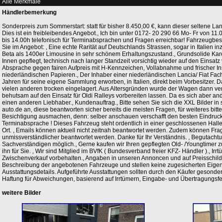
Alle Merkmale
Händlerbemerkung
Sonderpreis zum Sommerstart: statt für bisher 8.450,00 €, kann dieser seltene Lan
Dies ist ein freibleibendes Angebot., Ich bin unter 0172- 20 290 66 Mo- Fr von 1
bis 14.00h telefonisch für Terminabsprachen und Fragen erreichbar! Fahrzeugbesic
Sie im Angebot: , Eine echte Rarität auf Deutschlands Strassen, sogar in Italien in
Beta als 1400er Limousine in sehr schönem Erhaltungszustand., Grundsolide Karos
Innen gepflegt, technisch nach langer Standzeit vorsichtig wieder auf den Einsat
Absprache gegen fairen Aufpreis mit H-Kennzeichen, Vollabnahme und frischer Ins
niederländischen Papieren., Der Inhaber einer niederländischen Lancia/ Fiat Fach
Jahren für seine eigene Sammlung erworben, in Italien, direkt beim Vorbesitzer.
vielen anderen trocken eingelagert. Aus Altersgründen wurde der Wagen dann verk
behutsam auf den Einsatz für Oldi Ralleys vorbereiten lassen. Da es sich aber and
einen anderen Liebhaber., Kundenauftrag., Bitte sehen Sie sich die XXL Bilder in
auto.de an, diese beantworten sicher bereits die meisten Fragen, für weiteres bitt
Besichtigung ausmachen, denn: selber anschauen verschafft den besten Eindruck. 
Terminabsprache ! Dieses Fahrzeug steht ordentlich in einer geschlossenen Halle 
Ort. , Emails können aktuell nicht zeitnah beantwortet werden. Zudem können Fra
unmissverständlicher beantwortet werden. Danke für Ihr Verständnis. , Begutach
Sachverständigen möglich., Gerne kaufen wir Ihren gepflegten Old- /Youngtimer zu
ihn für Sie. , Wir sind Mitglied im BVfK ( Bundesverband freier KFZ- Händler )., I
Zwischenverkauf vorbehalten., Angaben in unseren Annoncen und auf Preisschild
Beschreibung der angebotenen Fahrzeuge und stellen keine zugesicherten Eigensc
Ausstattungsdetails. Aufgeführte Ausstattungen sollten durch den Käufer gesonde
Haftung für Abweichungen, basierend auf Irrtümern, Eingabe- und Übertragungsf
weitere Bilder