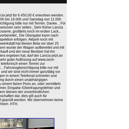
cia jetzt für 6.450,00 € erworben werden.
1.00h bis 18.00h und Samstag von 11.00h
htigung bitte nur mit Termin. Danke. , Für
zwischen sehr selten., Sehr früher Lancia
serie, großteils noch im ersten Lack.,
z vorbereitet., Die Übergabe kann nach
pektion erfolgen. Aktuell noch mit
werkstatt hat diesen Beta vor über 25
 Dann wurde der Wagen aufbereitet und mit
auft und der neue Besitzer hat ihn
ers ergeben hat, darf der Lancia jetzt an
 sehr guter Auflösung auf www.zech-
e telefonisch einen Termin zur
, Fahrzeugbesichtigung bitte nur mit
und wir sind nicht immer ganztätig vor
gen in einem Telefonat schneller und
tung durch einen unabhängigen
 einem fairen Preis an, oder vermitteln
rrtümer, Eingabe-/Übertragungsfehler und
ern dienen der unverbindlichen
haften dar, dies gilt auch für
rt geprüft werden. Wir übernehmen keine
ehlern. HTH,