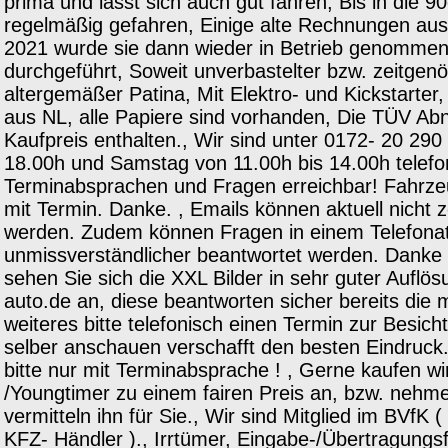
prima und lässt sich auch gut fahren, Bis in die
regelmäßig gefahren, Einige alte Rechnungen aus 
2021 wurde sie dann wieder in Betrieb genommen
durchgeführt, Soweit unverbastelter bzw. zeitgen
altergemäßer Patina, Mit Elektro- und Kickstarte
aus NL, alle Papiere sind vorhanden, Die TÜV Ab
Kaufpreis enthalten., Wir sind unter 0172- 20 290
18.00h und Samstag von 11.00h bis 14.00h telefon
Terminabsprachen und Fragen erreichbar! Fahrzeu
mit Termin. Danke. , Emails können aktuell nicht 
werden. Zudem können Fragen in einem Telefonat
unmissverständlicher beantwortet werden. Danke fü
sehen Sie sich die XXL Bilder in sehr guter Auflö
auto.de an, diese beantworten sicher bereits die 
weiteres bitte telefonisch einen Termin zur Besi
selber anschauen verschafft den besten Eindruck
bitte nur mit Terminabsprache ! , Gerne kaufen wi
/Youngtimer zu einem fairen Preis an, bzw. nehme
vermitteln ihn für Sie., Wir sind Mitglied im BVfK 
KFZ- Händler )., Irrtümer, Eingabe-/Übertragungs