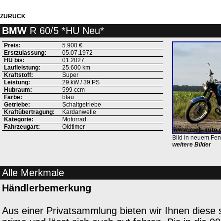
ZURÜCK
BMW
R 60/5 *HU Neu*
Preis:
5.900 €
Erstzulassung:
05.07.1972
HU bis:
01.2027
Laufleistung:
25.600 km
Kraftstoff:
Super
Leistung:
29 kW / 39 PS
Hubraum:
599 ccm
Farbe:
blau
Getriebe:
Schaltgetriebe
Kraftübertragung:
Kardanwelle
Kategorie:
Motorrad
Fahrzeugart:
Oldtimer
Bild in neuem Fen
weitere Bilder
Alle Merkmale
Händlerbemerkung
Aus einer Privatsammlung bieten wir Ihnen diese