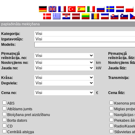
paplaðinâta meklçðana
Kategorija:
Izgatavotâjs:
Modelis:
Pirmatnçjâ
Pirmatnçjâ
reìistrâcija. no:
reìistrâcija. lîdz
Noskrçjiens no:
km
Noskrçjiens lîd
Jauda no:
kW
Jauda lîdz:
Krâsa:
Transmisija:
Degviela:
Cena no:
€
Cena lîdz:
ABS
Ksenona pro
Atbîdams jumts
Miglas proþe
Bloíçðana pret aizdzîðanu
Navigâcijas 
Borta dators
Piekabes âíi
CD
Radio/Kaset
Centrâlâ atslçga
Stâvvietas a