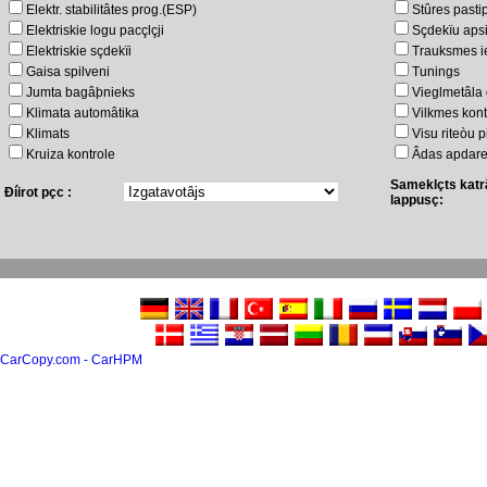
Elektr. stabilitâtes prog.(ESP)
Stûres pastip
Elektriskie logu pacçlçji
Sçdekïu aps
Elektriskie sçdekïi
Trauksmes i
Gaisa spilveni
Tunings
Jumta bagâþnieks
Vieglmetâla 
Klimata automâtika
Vilkmes kont
Klimats
Visu riteòu 
Kruiza kontrole
Âdas apdar
Sameklçts katr
Ðíirot pçc :
lappusç:
CarCopy.com - CarHPM