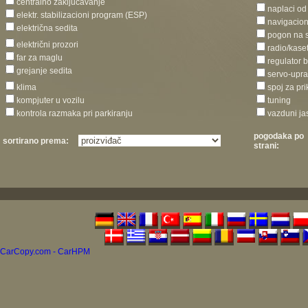
centralno zaključavanje
naplaci od
elektr. stabilizacioni program (ESP)
navigacion
električna sedita
pogon na 
električni prozori
radio/kase
far za maglu
regulator 
grejanje sedita
servo-upra
klima
spoj za pri
kompjuter u vozilu
tuning
kontrola razmaka pri parkiranju
vazduni ja
pogodaka po
sortirano prema:
strani:
CarCopy.com - CarHPM