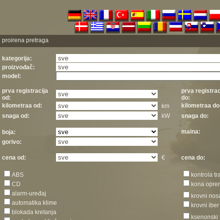
proirena pretraga
kategorija:
proizvođač:
model:
prva registracija
prva registrac
od:
do:
kilometraa od:
kilometraa do
km
snaga od:
kW
snaga do:
maina:
boja:
gorivo:
cena od:
€
cena do:
ABS
kontrola tr
CD
kona opr
alarm-uređaj
krovni nos
automatika klime
krovni iber
blokada kretanja
ksenonski 