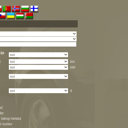
ija
:
km
kW
€
ač
far
d lakog metala
ki sustav