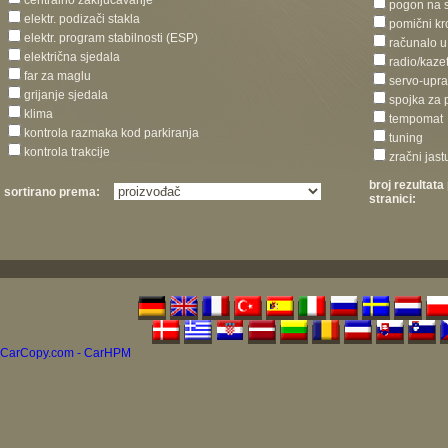
centralno zaključavanje
pogon na 
elektr. podizači stakla
pomični kr
elektr. program stabilnosti (ESP)
računalo u
električna sjedala
radio/kaze
far za maglu
servo-upra
grijanje sjedala
spojka za p
klima
tempomat
kontrola razmaka kod parkiranja
tuning
kontrola trakcije
zračni jast
broj rezultata
sortirano prema:
stranici:
CarCopy.com - CarHPM