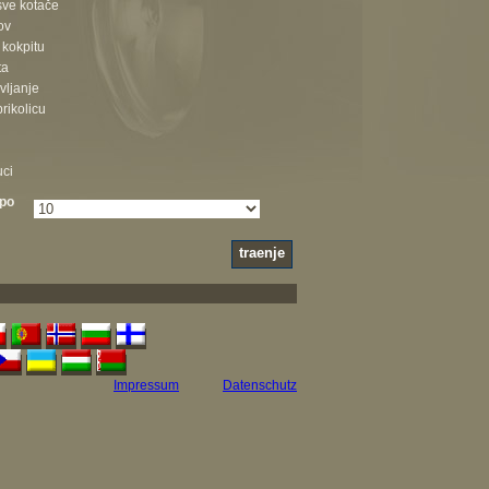
sve kotače
ov
 kokpitu
ta
vljanje
rikolicu
uci
 po
Impressum
Datenschutz