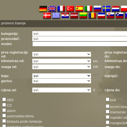
proireno traenje
kategorija:
proizvođač:
model:
prva registracija
prva registrac
od:
do:
kilometraa od:
kilometraa do
km
snaga od:
kW
snaga do:
boja:
mjenjač:
gorivo:
cijena od:
€
cijena do:
ABS
koa
CD
krovni nos
alarm
ksenonski 
automatska klima
naplatci o
blokada protiv kretanja
navigacijs