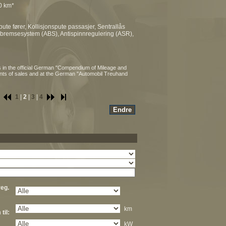
00 km*
ute fører, Kollisjonspute passasjer, Sentrallås
S-bremsesystem (ABS), Antispinnregulering (ASR),
 in the official German "Compendium of Mileage and
ints of sales and at the German "Automobil Treuhand
1
|
2
|
3
|
4
eg.
km
til:
kW