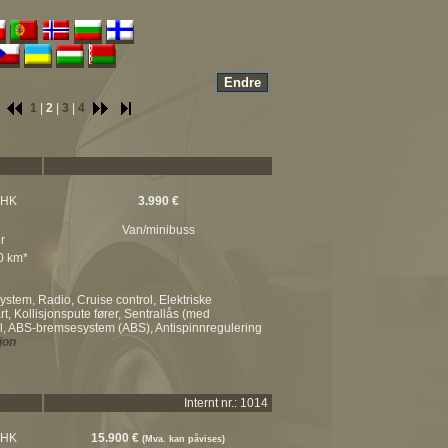
1
|
2
|
3
|
4
 HK
3.990 €
Van/minibuss
r
00 km*
stem, Radio, Cruise control, Elektriske
t, Kollisjonspute fører, Sentrallås (med
roll, ABS-bremsesystem (ABS), Antispinnregulering
jon
Internt nr.: 1014
 HK
15.900 €
(Mva. kan påvises)