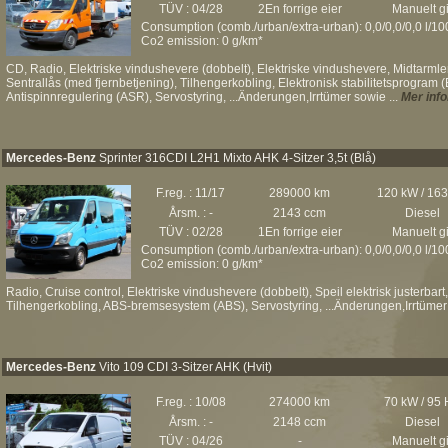
TÜV : 04/28
2En forrige eier
Manuelt gi
Consumption (comb./urban/extra-urban): 0,0/0,0/0,0 l/1
Co2 emission: 0 g/km*
CD, Radio, Elektriske vindushevere (dobbelt), Elektriske vindushevere, Midtarmlene,
Sentrallås (med fjernbetjening), Tilhengerkobling, Elektronisk stabilitetsprogra
Antispinnregulering (ASR), Servostyring, ...Änderungen,Irrtümer sowie ...
Mer inf
Mercedes-Benz
Sprinter 316CDI L2H1 Mixto AHK 4-Sitzer 3,5t (Blå)
F.reg. : 11/17
289000 km
120 kW / 16
Årsm. : -
2143 ccm
Diesel
TÜV : 02/28
1En forrige eier
Manuelt gi
Consumption (comb./urban/extra-urban): 0,0/0,0/0,0 l/1
Co2 emission: 0 g/km*
Radio, Cruise control, Elektriske vindushevere (dobbelt), Speil elektrisk justerbart,
Tilhengerkobling, ABS-bremsesystem (ABS), Servostyring, ...Änderungen,Irrtümer 
Mercedes-Benz
Vito 109 CDI 3-Sitzer AHK (Hvit)
F.reg. : 10/08
274000 km
70 kW / 95
Årsm. : -
2148 ccm
Diesel
TÜV : 04/26
-
Manuelt gi