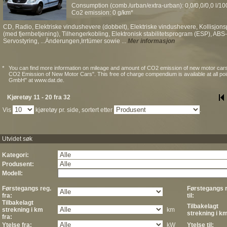
Consumption (comb./urban/extra-urban): 0,0/0,0/0,0 l/1
Co2 emission: 0 g/km*
CD, Radio, Elektriske vindushevere (dobbelt), Elektriske vindushevere, Kollisjonsp
(med fjernbetjening), Tilhengerkobling, Elektronisk stabilitetsprogram (ESP), AB
Servostyring, ...Änderungen,Irrtümer sowie ...
Mer informasjon
*
You can find more information on mileage and amount of CO2 emission of new motor cars
CO2 Emission of New Motor Cars". This free of charge compendium is available at all po
GmbH" at www.dat.de.
Kjøretøy 11 - 20 fra 32
Vis
kjøretøy pr. side, sortert etter
.
Utvidet søk
Kategori:
Produsent:
Modell:
Førstegangs reg.
Førstegangs r
fra:
til:
Tilbakelagt
Tilbakelagt
strekning i km
km
strekning i km 
fra:
Ytelse fra:
kW
Ytelse til: