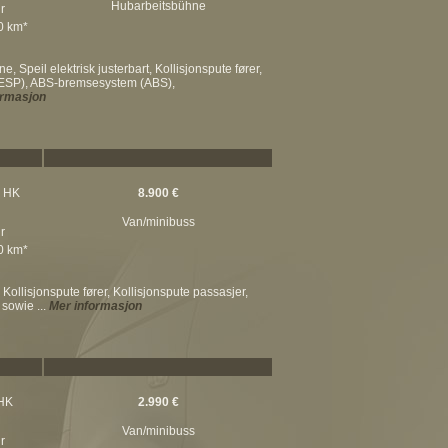
Hubarbeitsbühne
r
00 km*
 Speil elektrisk justerbart, Kollisjonspute fører,
m (ESP), ABS-bremsesystem (ABS),
ormasjon
3 HK
8.900 €
Van/minibuss
r
00 km*
 Kollisjonspute fører, Kollisjonspute passasjer,
sowie ...
Mer informasjon
 HK
2.990 €
Van/minibuss
r