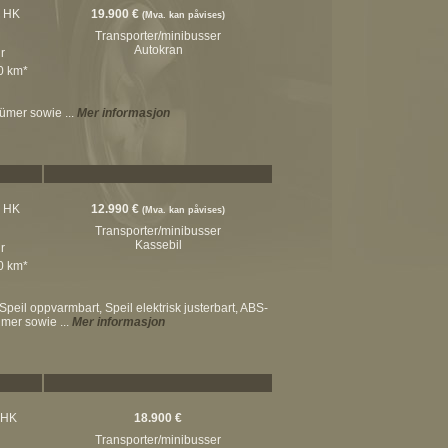
2 HK
19.900 €
(Mva. kan påvises)
Transporter/minibusser
Autokran
r
00 km*
tümer sowie ...
Mer informasjon
6 HK
12.990 €
(Mva. kan påvises)
Transporter/minibusser
Kassebil
r
00 km*
peil oppvarmbart, Speil elektrisk justerbart, ABS-
ümer sowie ...
Mer informasjon
 HK
18.900 €
Transporter/minibusser