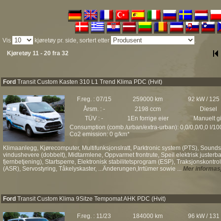
Vis
kjøretøy pr. side, sortert etter
.
Kjøretøy 11 - 20 fra 32
Ford
Transit Custom Kasten 310 L1 Trend Klima PDC (Hvit)
F.reg. : 07/15
259000 km
92 kW / 125
Årsm. : -
2198 ccm
Diesel
TÜV : -
1En forrige eier
Manuelt gi
Consumption (comb./urban/extra-urban): 0,0/0,0/0,0 l/1
Co2 emission: 0 g/km*
Klimaanlegg, Kjørecomputer, Multifunksjonslratt, Parktronic system (PTS), Soundsy
vindushevere (dobbelt), Midtarmlene, Oppvarmet frontrute, Speil elektrisk justerbar
fjernbetjening), Startsperre, Elektronisk stabilitetsprogram (ESP), Traksjonskont
(ASR), Servostyring, Tåkelyskaster, ...Änderungen,Irrtümer sowie ...
Mer informas
Ford
Transit Custom Klima 9Sitze Tempomat AHK PDC (Hvit)
F.reg. : 11/23
184000 km
96 kW / 131