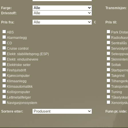
Farge:
Transmisjon:
Drivstoff:
Pris fra:
€
Pris til:
ABS
Park Dista
Alarmanlegg
Radio/kass
CD
Sentrallås
Cruise control
Servostyri
Elektr. stabilitetsprog.(ESP)
Seteoppva
Elektr. vindushevere
Skinninteri
Elektriske seter
Soltak
Firehjulsdrift
Startsperr
Kjørecomputer
Takgrind
Klimaanlegg
Tilhengerk
Klimaautomatikk
Traksjonsk
Kollisjonsputer
Tuning
Lettmetallfelger
Tåkelyskas
Navigasjonssystem
Xenonlysk
Sortere etter:
Funn pr. side: