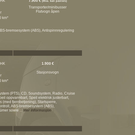
 HK
7.900 €
(Mva. kan påvises)
Transporter/minibusser
Flatvogn åpen
r
00 km*
, ABS-bremsesystem (ABS), Antispinnregulering
 HK
1.900 €
Stasjonsvogn
r
00 km*
 system (PTS), CD, Soundsystem, Radio, Cruise
il oppvarmbart, Speil elektrisk justerbart,
ås (med fjernbetjening), Startsperre,
skontroll, ABS-bremsesystem (ABS),
tümer sowie ...
Mer informasjon