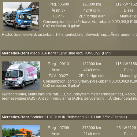
F.reg. : 05/00
123000 km
112 kW / 15
Årsm. : -
4249 ccm
Diesel
TÜV : -
2En forrige eier
Manuelt gi
Consumption (comb./urban/extra-urban): 0,0/0,0/0,0 l/1
Co2 emission: 0 g/km*
Radio, Speil elektrisk justerbart, Tilhengerkobling, Servostyring, ...Änderungen,Irr
Mercedes-Benz
Atego 816 Koffer LBW BlueTec5 TÜV03/27 (Hvit)
F.reg. : 09/13
132000 km
115 kW / 15
Årsm. : -
4249 ccm
Diesel
TÜV : 03/27
2En forrige eier
Manuelt gi
Consumption (comb./urban/extra-urban): 0,0/0,0/0,0 l/1
Co2 emission: 0 g/km*
Kjørecomputer, Multifunksjonslratt, CD, Soundsystem med fjernbetjening), Radio, S
bremsesystem (ABS), Antispinnregulering (ASR), Servostyring, ...Änderungen,Irrt
Mercedes-Benz
Sprinter 313CDI AHK Ruthmann K110 Hub 3.5to (Oransje)
F.reg. : 07/09
375000 km
95 kW / 129
Årsm. : -
2148 ccm
Diesel