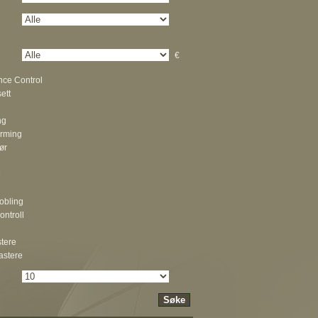
€
nce Control
ett
ng
rming
ør
e
obling
ontroll
tere
astere