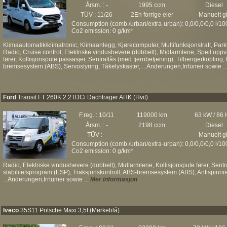
Årsm. : -
1995 ccm
Diesel
TÜV : 11/26
2En forrige eier
Manuelt gi
Consumption (comb./urban/extra-urban): 0,0/0,0/0,0 l/1
Co2 emission: 0 g/km*
Klimaautomatik/klimatronic, Klimaanlegg, Kjørecomputer, Multifunksjonslratt, Pa
Radio, Cruise control, Elektriske vindushevere (dobbelt), Midtarmlene, Speil oppvar
fører, Kollisjonspute passasjer, Sentrallås (med fjernbetjening), Tilhengerkobling,
bremsesystem (ABS), Servostyring, Tåkelyskaster, ...Änderungen,Irrtümer sowie ..
Ford
Transit FT 260K 2.2TDCi Dachträger AHK (Hvit)
F.reg. : 10/11
119000 km
63 kW / 86
Årsm. : -
2198 ccm
Diesel
TÜV : -
-
Manuelt gi
Consumption (comb./urban/extra-urban): 0,0/0,0/0,0 l/1
Co2 emission: 0 g/km*
Radio, Elektriske vindushevere (dobbelt), Midtarmlene, Kollisjonspute fører, Sentr
stabilitetsprogram (ESP), Traksjonskontroll, ABS-bremsesystem (ABS), Antispinnr
...Änderungen,Irrtümer sowie ...
Mer informasjon
Iveco
35S11 Pritsche Maxi 3,5t (Mørkeblå)