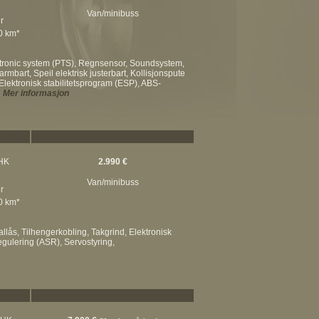
Van/minibuss
r
00 km*
rktronic system (PTS), Regnsensor, Soundsystem,
mbart, Speil elektrisk justerbart, Kollisjonspute
 Elektronisk stabilitetsprogram (ESP), ABS-
.
Mer informasjon
 HK
2.990 €
Van/minibuss
r
00 km*
allås, Tilhengerkobling, Takgrind, Elektronisk
egulering (ASR), Servostyring,