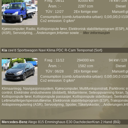
F.reg. : 08/11
92000 km
78 kW / 106
Årsm. : -
2287 ccm
Diesel
TÜV : 12/27
2En forrige eier
Manuelt gi
Consumption (comb./urban/extra-urban): 0,0/0,0/0,0 l/1
Co2 emission: 0 g/km*
Kjørecomputer, Radio, Kollisjonspute fører, Elektronisk stabilitetsprogram (ESP)
(ASR), Servostyring, ...Änderungen,Irrtümer sowie ...
Mer informasjon
Kia
cee'd Sportswagon Navi Klima PDC R-Cam Tempomat (Sort)
F.reg. : 11/12
294000 km
94 kW / 128
Årsm. : -
1582 ccm
Diesel
TÜV : 06/28
2En forrige eier
Manuelt gi
Consumption (comb./urban/extra-urban): 0,0/0,0/0,0 l/1
Co2 emission: 0 g/km*
Klimaanlegg, Navigasjonssystem, Kjørecomputer, Multifunksjonslratt, Parktronic
control, Elektriske vindushevere (dobbelt), Midtarmlene, Seteoppvarming foran, Spe
Kollisjonspute fører, Kollisjonspute passasjer, Kollisjonspute side(foran), Sentrall
Lettmetallfelger/spesialutførelse, Elektronisk stabilitetsprogram (ESP), Traksjon
Antispinnregulering (ASR), Servostyring, Spoiler, Tåkelyskaster, ...Änderungen,Irr
Mercedes-Benz
Atego 815 Emminghaus E30 DachdeckerKran 2.Hand (Blå)