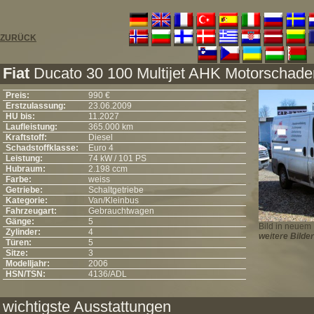
ZURÜCK
Fiat
Ducato 30 100 Multijet AHK Motorschade
Preis:
990 €
Erstzulassung:
23.06.2009
HU bis:
11.2027
Laufleistung:
365.000 km
Kraftstoff:
Diesel
Schadstoffklasse:
Euro 4
Leistung:
74 kW / 101 PS
Hubraum:
2.198 ccm
Farbe:
weiss
Getriebe:
Schaltgetriebe
Kategorie:
Van/Kleinbus
Fahrzeugart:
Gebrauchtwagen
Gänge:
5
Bild in neuem 
Zylinder:
4
weitere Bilder
Türen:
5
Sitze:
3
Modelljahr:
2006
HSN/TSN:
4136/ADL
wichtigste Ausstattungen