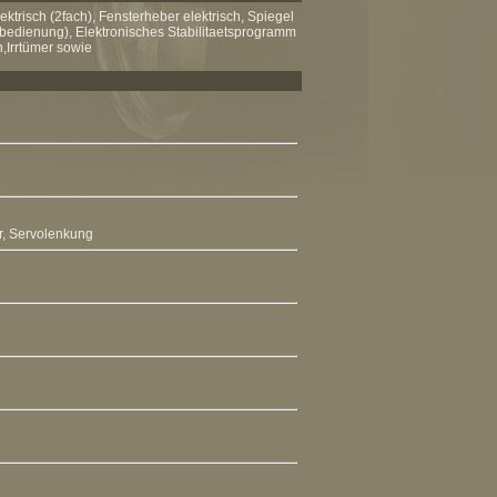
trisch (2fach), Fensterheber elektrisch, Spiegel
ernbedienung), Elektronisches Stabilitaetsprogramm
,Irrtümer sowie
r,
Servolenkung