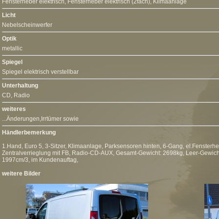
Fensterheber elektrisch
,
Fensterheber elektrisch (2fach)
,
Klimaanlage
Licht
Nebelscheinwerfer
Optik
metallic
Spiegel
Spiegel elektrisch verstellbar
Unterhaltung
CD
,
Radio
weiteres
...Änderungen,Irrtümer sowie
Händlerbemerkung
1.Hand, Euro 5, 3-Sitzer, Klimaanlage, Parksensoren hinten, 6-Gang, el.Fensterh
Zentralverrieglung mit FB, Radio-CD-AUX, Gesamt-Gewicht: 2698kg, Leer-Gewi
1997cm/3, im Kundenauftag,
weitere Bilder