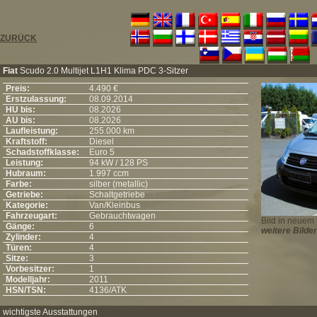
ZURÜCK
Fiat
Scudo 2.0 Multijet L1H1 Klima PDC 3-Sitzer
Preis:
4.490 €
Erstzulassung:
08.09.2014
HU bis:
08.2026
AU bis:
08.2026
Laufleistung:
255.000 km
Kraftstoff:
Diesel
Schadstoffklasse:
Euro 5
Leistung:
94 kW / 128 PS
Hubraum:
1.997 ccm
Farbe:
silber (metallic)
Getriebe:
Schaltgetriebe
Kategorie:
Van/Kleinbus
Fahrzeugart:
Gebrauchtwagen
Bild in neuem 
Gänge:
6
weitere Bilder
Zylinder:
4
Türen:
4
Sitze:
3
Vorbesitzer:
1
Modelljahr:
2011
HSN/TSN:
4136/ATK
wichtigste Ausstattungen