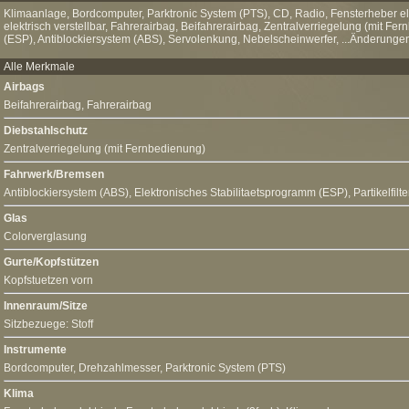
Klimaanlage, Bordcomputer, Parktronic System (PTS), CD, Radio, Fensterheber elek
elektrisch verstellbar, Fahrerairbag, Beifahrerairbag, Zentralverriegelung (mit F
(ESP), Antiblockiersystem (ABS), Servolenkung, Nebelscheinwerfer, ...Änderungen
Alle Merkmale
Airbags
Beifahrerairbag
,
Fahrerairbag
Diebstahlschutz
Zentralverriegelung (mit Fernbedienung)
Fahrwerk/Bremsen
Antiblockiersystem (ABS)
,
Elektronisches Stabilitaetsprogramm (ESP)
, Partikelfilte
Glas
Colorverglasung
Gurte/Kopfstützen
Kopfstuetzen vorn
Innenraum/Sitze
Sitzbezuege: Stoff
Instrumente
Bordcomputer
, Drehzahlmesser,
Parktronic System (PTS)
Klima