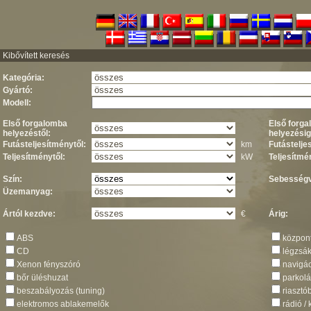
Kibővített keresés
Kategória:
Gyártó:
Modell:
Első forgalomba
Első forg
helyezéstől:
helyezésig
Futásteljesítménytől:
km
Futástelje
Teljesítménytől:
kW
Teljesítmé
Szín:
Sebességv
Üzemanyag:
Ártól kezdve:
€
Árig:
ABS
központ
CD
légzsá
Xenon fényszóró
navigác
bőr üléshuzat
parkolá
beszabályozás (tuning)
riaszt
elektromos ablakemelők
rádió /