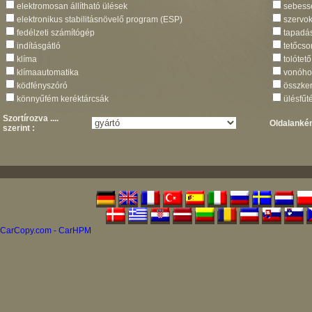
elektromosan állítható ülések
sebess
elektronikus stabilitásnövelő program (ESP)
szervo
fedélzeti számítógép
tapadá
indításgátló
tetőcso
klíma
tolótető
klímaautomatika
vonóho
ködfényszóró
összke
könnyűfém keréktárcsák
ülésfűt
Szortírozva ....
Oldalanként
szerint :
CarCopy.com - CarHPM