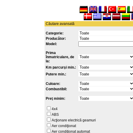
Căutare avansată
Categorie:
Producător:
Model:
Prima
înmatriculare, de
la:
Km parcurşi min.:
Putere min.:
Culoare:
Combustibil:
Preţ minim:
4x4
ABS
Acţionare electrică geamuri
Aer condiţionat
Aer condiţionat automat