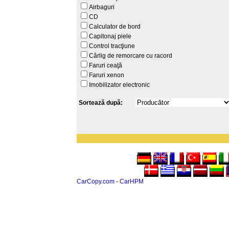
Airbaguri
CD
Calculator de bord
Capitonaj piele
Control tracţiune
Cârlig de remorcare cu racord
Faruri ceaţă
Faruri xenon
Imobilizator electronic
Sortează după:
CarCopy.com - CarHPM