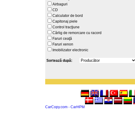
Airbaguri
CD
Calculator de bord
Capitonaj piele
Control tracţiune
Cârlig de remorcare cu racord
Faruri ceaţă
Faruri xenon
Imobilizator electronic
Sortează după:
CarCopy.com - CarHPM