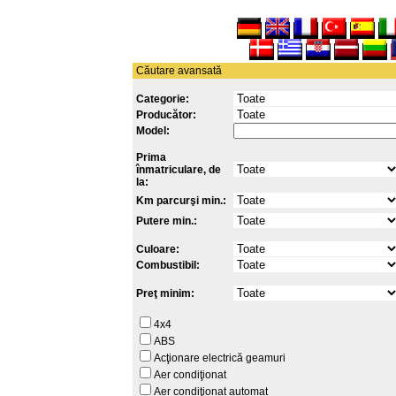
Căutare avansată
Categorie:
Producător:
Model:
Prima
înmatriculare, de
la:
Km parcurşi min.:
Putere min.:
Culoare:
Combustibil:
Preţ minim:
4x4
ABS
Acţionare electrică geamuri
Aer condiţionat
Aer condiţionat automat