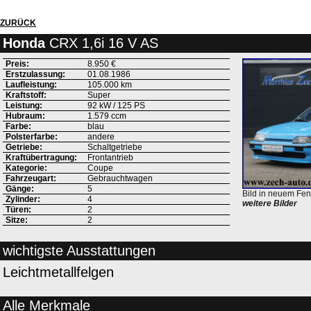
ZURÜCK
Honda
CRX 1,6i 16 V AS
Preis:
8.950 €
Erstzulassung:
01.08.1986
Laufleistung:
105.000 km
Kraftstoff:
Super
Leistung:
92 kW / 125 PS
Hubraum:
1.579 ccm
Farbe:
blau
Polsterfarbe:
andere
Getriebe:
Schaltgetriebe
Kraftübertragung:
Frontantrieb
Kategorie:
Coupe
Fahrzeugart:
Gebrauchtwagen
Gänge:
5
Bild in neuem Fen
Zylinder:
4
weitere Bilder
Türen:
2
Sitze:
2
wichtigste Ausstattungen
Leichtmetallfelgen
Alle Merkmale