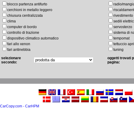
blocco partenza antifurto
radio/mangi
cerchioni in metallo leggero
riscaldament
chiusura centralizzata
rivestimento 
clima
sedili elettric
computer di bordo
servosterzo
controllo di trazione
sistema di n
dispositivo climatico automatico
tempomat
fari allo xenon
tettuccio apr
fari antinebbia
tuning
selezionare
oggetti trovati 
secondo:
pagina:
CarCopy.com - CarHPM