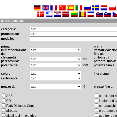
ricerca ampliata
categoria:
prodotto da:
modello:
prima
prima
immatricolazione
immatricolazio
dal:
fino al:
chilometri
chilometri
km
percorsi da:
percorsi fino a:
potenza da:
kW
potenza fino a:
colore:
ingranaggi:
carburante:
prezzo da:
€
prezzo fino a:
ABS
gancio per r
CD
impianto di 
Park Distance Control
portapacchi
airbags
programma ele
alzafinestrini elettrico
quattro ruote