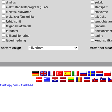
dimljus
soltak
elektr. stabilitetsprogram (ESP)
startspärr
elektrisk stolvärme
stolvärme
elektriska fönsterliftar
takräcke
fyrhjulsdrift
tempohållar
fälgar av lättmetall
tjuvlarm
färddator
traktionskont
luftkonditionering
tuning
läderinredning
xenonstrålka
sortera enligt:
träffar per sida:
CarCopy.com - CarHPM