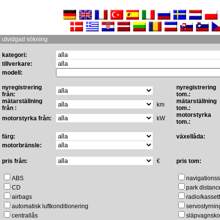
utvidgad sökning
kategori:
tillverkare:
modell:
nyregistrering
nyregistrering
från:
tom.:
mätarställning
mätarställning
km
från :
tom.:
motorstyrka
motorstyrka från:
kW
tom.:
färg:
växellåda:
motorbränsle:
pris från:
€
pris tom:
ABS
navigations
CD
park distanc
airbags
radio/kassett
automatisk luftkonditionering
servostyrnin
centrallås
släpvagnsko