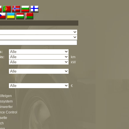
s:
is:
km
kW
€
llfelgen
nssystem
inwerfer
nce Control
sette
ch
ung