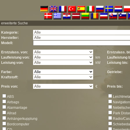
erweiterte Suche
Kategorie:
Hersteller:
Modell:
Erstzulass. von:
Erstzulass. bi
Laufleistung von:
km
Laufleistung b
Leistung von:
kW
Leistung bis:
Farbe:
Getriebe:
Kraftstoff:
Preis von:
€
Preis bis:
ABS
Leichtmeta
Airbags
Navigatio
Alarmanlage
Nebelsche
Allrad
Park Dista
Anhängerkupplung
Radio/Cas
Bordcomputer
Schiebeda
CD
Servolenk