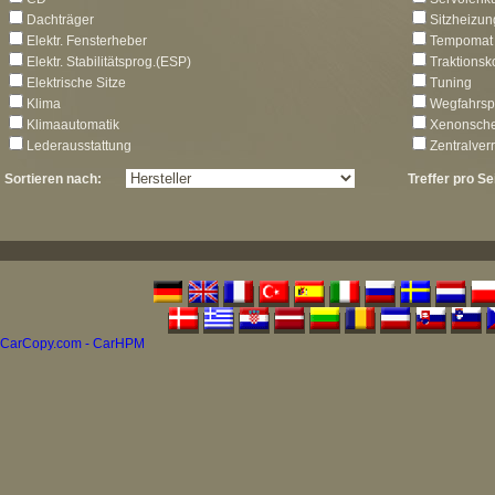
Dachträger
Sitzheizun
Elektr. Fensterheber
Tempomat
Elektr. Stabilitätsprog.(ESP)
Traktionsk
Elektrische Sitze
Tuning
Klima
Wegfahrsp
Klimaautomatik
Xenonsche
Lederausstattung
Zentralver
Sortieren nach:
Treffer pro Se
CarCopy.com - CarHPM