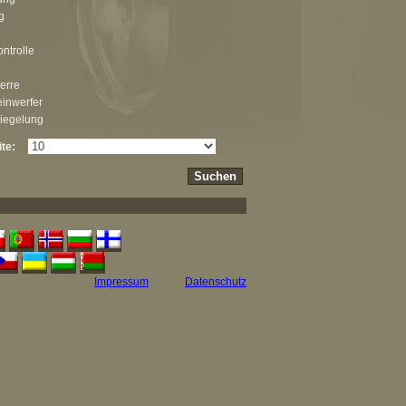
g
ontrolle
erre
inwerfer
riegelung
ite:
Impressum
Datenschutz