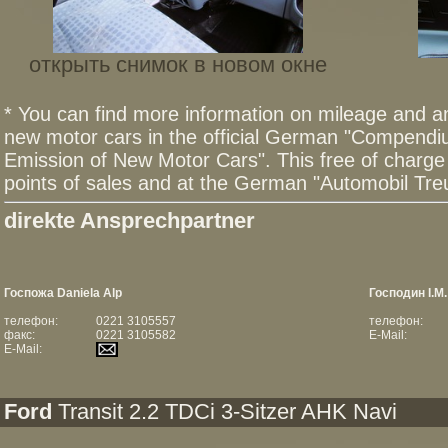
открыть снимок в новом окне
* You can find more information on mileage and 
new motor cars in the official German "Compend
Emission of New Motor Cars". This free of charge 
points of sales and at the German "Automobil T
direkte Ansprechpartner
Госпожа Daniela Alp
Господин I.M
телефон:
0221 3105557
телефон:
факс:
0221 3105582
E-Mail:
E-Mail:
Ford
Transit 2.2 TDCi 3-Sitzer AHK Navi