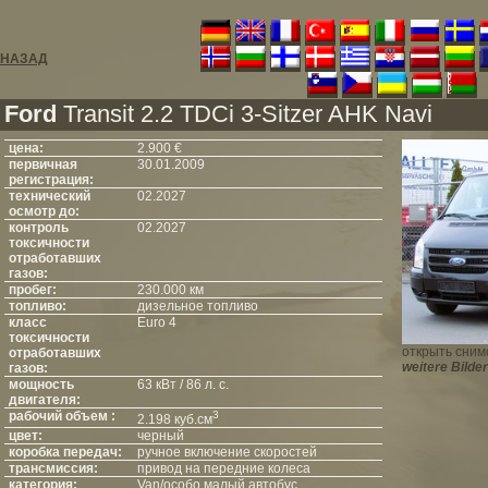
НАЗАД
Ford
Transit 2.2 TDCi 3-Sitzer AHK Navi
цена:
2.900 €
первичная
30.01.2009
регистрация:
технический
02.2027
осмотр до:
контроль
02.2027
токсичности
отработавших
газов:
пробег:
230.000 км
топливо:
дизельное топливо
класс
Euro 4
токсичности
открыть сним
отработавших
weitere Bilder
газов:
мощность
63 кВт / 86 л. с.
двигателя:
рабочий объем :
3
2.198 куб.см
цвет:
черный
коробка передач:
ручное включение скоростей
трансмиссия:
привод на передние колеса
категория:
Van/особо малый автобус