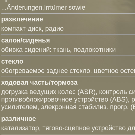
...Änderungen,Irrtümer sowie
развлечение
компакт-диск
,
радио
салон/сиденья
обивка сидений: ткань,
подлокотники
стекло
обогреваемое заднее стекло, цветное ост
ходовая часть/тормоза
догрузка ведущих колес (ASR)
,
контроль с
противоблокировочное устройство (ABS)
,
р
усилителем
,
элекронная стабилиз. прогр. 
различное
катализатор,
тягово-сцепное устройство д