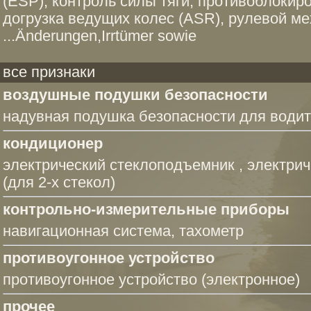
(ESP), контроль силы тяги, противоблокир
догрузка ведущих колес (ASR), рулевой ме
...Änderungen,Irrtümer sowie
все признаки
воздушные подушки безопасности
надувная подушка безопасности для води
кондиционер
электрический стеклоподъемник
,
электри
(для 2-х стекол)
контрольно-измерительные приборы
навигационная система
, тахометр
противоугонное устройство
противоугонное устройство (электронное)
прочее