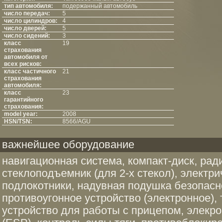
тип автомобиля:
подержанный автомобиль
число передач:
5
число цилиндров:
4
число дверей:
5
число сидений:
3
класс
19
страхования
автомобиля от
всех рисков:
класс частичного
21
страхования
автомобиля:
класс
23
гарантийного
страхования:
model year:
2008
HSN/TSN:
8566/AGU
важнейшее оборудование
навигационная система, компакт-диск, рад
стеклоподъемник (для 2-х стекол), электр
подлокотники, надувная подушка безопасн
противоугонное устройство (электронное),
устройство для работы с прицепом, элекро