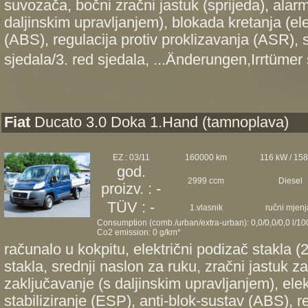
suvozača, bočni zračni jastuk (sprijeda), alar
daljinskim upravljanjem), blokada kretanja (ele
(ABS), regulacija protiv proklizavanja (ASR), 
sjedala/3. red sjedala, ...Änderungen,Irrtümer 
Fiat
Ducato 3.0 Doka 1.Hand (tamnoplava)
EZ : 03/11
160000 km
116 kW / 15
god.
2999 ccm
Diesel
proizv. : -
TÜV : -
1.vlasnik
ručni mjenj
Consumption (comb./urban/extra-urban): 0,0/0,0/0,0 l/1
Co2 emission: 0 g/km*
računalo u kokpitu, električni podizač stakla (2
stakla, srednji naslon za ruku, zračni jastuk z
zaključavanje (s daljinskim upravljanjem), ele
stabiliziranje (ESP), anti-blok-sustav (ABS), re