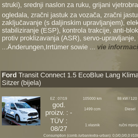
struki), srednji naslon za ruku, grijani vjetrob
ogledala, zračni jastuk za vozača, zračni jast
zaključavanje (s daljinskim upravljanjem), ele
stabiliziranje (ESP), kontrola trakcije, anti-bl
protiv proklizavanja (ASR), servo-upravljanje,
...Änderungen,Irrtümer sowie ...
vie informaci
Ford
Transit Connect 1.5 EcoBlue Lang Klima
Sitzer (bijela)
EZ : 07/19
105000 km
88 kW / 120
god.
1499 ccm
Diesel
proizv. : -
TÜV :
1.vlasnik
ručni mjenj
08/27
Consumption (comb./urban/extra-urban): 0,0/0,0/0,0 l/1