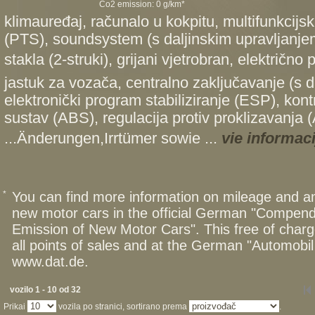
Co2 emission: 0 g/km*
klimauređaj, računalo u kokpitu, multifunkcijsk
(PTS), soundsystem (s daljinskim upravljanjem)
stakla (2-struki), grijani vjetrobran, električno
jastuk za vozača, centralno zaključavanje (s d
elektronički program stabiliziranje (ESP), kontr
sustav (ABS), regulacija protiv proklizavanja 
...Änderungen,Irrtümer sowie ...
vie informaci
*
You can find more information on mileage and 
new motor cars in the official German "Compen
Emission of New Motor Cars". This free of charg
all points of sales and at the German "Automob
www.dat.de.
vozilo 1 - 10 od 32
Prikai
vozila po stranici, sortirano prema
.