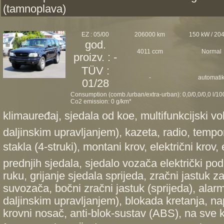
(tamnoplava)
EZ : 05/00
206000 km
150 kW / 20
god.
4011 ccm
Normal
proizv. : -
TÜV :
-
automati
01/28
Consumption (comb./urban/extra-urban): 0,0/0,0/0,0 l/1
Co2 emission: 0 g/km*
klimauređaj, sjedala od koe, multifunkcijski 
daljinskim upravljanjem), kazeta, radio, tempo
stakla (4-struki), montani krov, električni krov
prednjih sjedala, sjedalo vozača električki pod
ruku, grijanje sjedala sprijeda, zračni jastuk z
suvozača, bočni zračni jastuk (sprijeda), alar
daljinskim upravljanjem), blokada kretanja, na
krovni nosač, anti-blok-sustav (ABS), na sve k