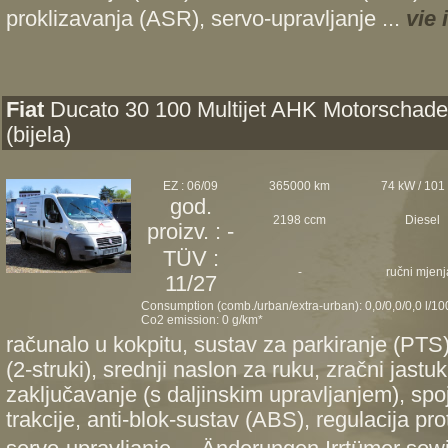
proklizavanja (ASR), servo-upravljanje ...
vie
Fiat
Ducato 30 100 Multijet AHK Motorschad
(bijela)
EZ : 06/09
365000 km
74 kW / 101
god.
2198 ccm
Diesel
proizv. : -
TÜV :
-
ručni mjenj
11/27
Consumption (comb./urban/extra-urban): 0,0/0,0/0,0 l/1
Co2 emission: 0 g/km*
računalo u kokpitu, sustav za parkiranje (PTS),
(2-struki), srednji naslon za ruku, zračni jast
zaključavanje (s daljinskim upravljanjem), spoj
trakcije, anti-blok-sustav (ABS), regulacija pr