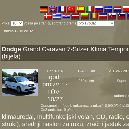
Prikai
vozila po stranici, sortirano prema
.
vozilo 1 - 10 od 32
Dodge
Grand Caravan 7-Sitzer Klima Tempo
(bijela)
EZ : 07/14
124000 km
211 kW / 28
god.
3604 ccm
Super
proizv. : -
TÜV :
-
automati
10/27
Consumption (comb./urban/extra-urban): 0,0/0,0/0,0 l/1
Co2 emission: 0 g/km*
klimauređaj, multifunkcijski volan, CD, radio, e
struki), srednji naslon za ruku, zračni jastuk z