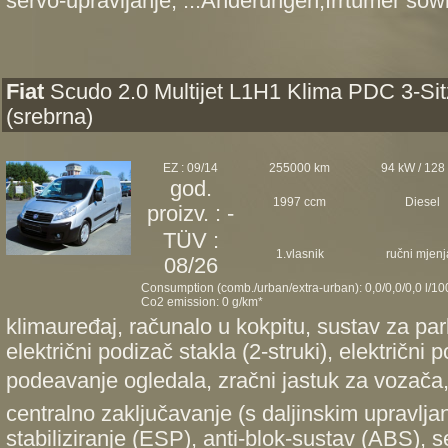
servo-upravljanje, ...Änderungen,Irrtümer sowi
Fiat
Scudo 2.0 Multijet L1H1 Klima PDC 3-Sit
(srebrna)
EZ : 09/14
255000 km
94 kW / 128
god.
1997 ccm
Diesel
proizv. : -
TÜV :
1.vlasnik
ručni mjenj
08/26
Consumption (comb./urban/extra-urban): 0,0/0,0/0,0 l/1
Co2 emission: 0 g/km*
klimauređaj, računalo u kokpitu, sustav za par
električni podizač stakla (2-struki), električni 
podeavanje ogledala, zračni jastuk za vozača
centralno zaključavanje (s daljinskim upravlja
stabiliziranje (ESP), anti-blok-sustav (ABS), s