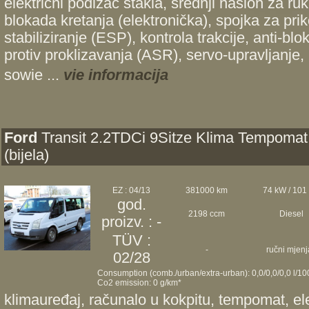
električni podizač stakla, srednji naslon za ru
blokada kretanja (elektronička), spojka za prik
stabiliziranje (ESP), kontrola trakcije, anti-bl
protiv proklizavanja (ASR), servo-upravljanje,
sowie ...
vie informacija
Ford
Transit 2.2TDCi 9Sitze Klima Tempomat
(bijela)
EZ : 04/13
381000 km
74 kW / 101
god.
2198 ccm
Diesel
proizv. : -
TÜV :
-
ručni mjenj
02/28
Consumption (comb./urban/extra-urban): 0,0/0,0/0,0 l/1
Co2 emission: 0 g/km*
klimauređaj, računalo u kokpitu, tempomat, ele