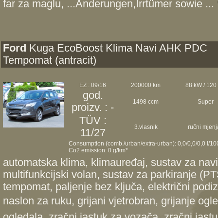
far za maglu, ...Änderungen,Irrtümer sowie ...
Ford
Kuga EcoBoost Klima Navi AHK PDC
Tempomat (antracit)
EZ : 09/16
200000 km
88 kW / 120
god.
1498 ccm
Super
proizv. : -
TÜV :
3.vlasnik
ručni mjenj
11/27
Consumption (comb./urban/extra-urban): 0,0/0,0/0,0 l/1
Co2 emission: 0 g/km*
automatska klima, klimauređaj, sustav za navi
multifunkcijski volan, sustav za parkiranje (P
tempomat, paljenje bez ključa, električni podiza
naslon za ruku, grijani vjetrobran, grijanje ogl
ogledala, zračni jastuk za vozača, zračni jast