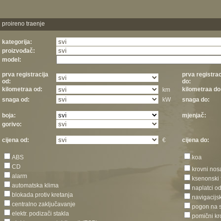
proireno traenje
kategorija:
proizvođač:
model:
prva registracija
prva registrac
od:
do:
kilometraa od:
kilometraa do
km
snaga od:
kW
snaga do:
boja:
mjenjač:
gorivo:
cijena od:
€
cijena do:
ABS
koa
CD
krovni nos
alarm
ksenonski 
automatska klima
naplatci o
blokada protiv kretanja
navigacijs
centralno zaključavanje
pogon na 
elektr. podizači stakla
pomični kr