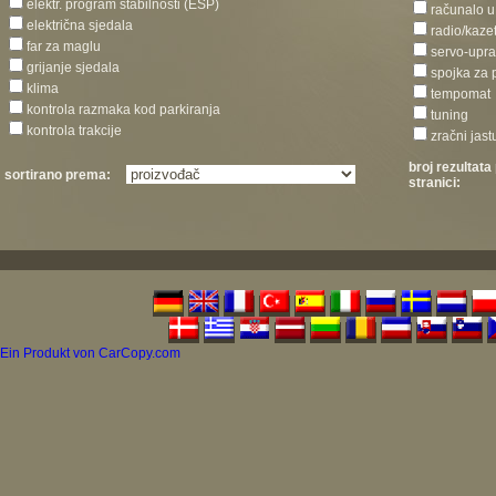
elektr. program stabilnosti (ESP)
računalo u
električna sjedala
radio/kaze
far za maglu
servo-upra
grijanje sjedala
spojka za p
klima
tempomat
kontrola razmaka kod parkiranja
tuning
kontrola trakcije
zračni jast
broj rezultata
sortirano prema:
stranici:
Ein Produkt von CarCopy.com