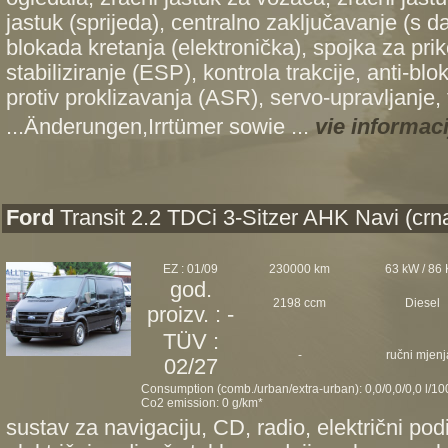
jastuk (sprijeda), centralno zaključavanje (s d
blokada kretanja (elektronička), spojka za prik
stabiliziranje (ESP), kontrola trakcije, anti-bl
protiv proklizavanja (ASR), servo-upravljanje,
...Änderungen,Irrtümer sowie ...
vie informaci
Ford
Transit 2.2 TDCi 3-Sitzer AHK Navi (crn
EZ : 01/09
230000 km
63 kW / 86
god.
2198 ccm
Diesel
proizv. : -
TÜV :
-
ručni mjenj
02/27
Consumption (comb./urban/extra-urban): 0,0/0,0/0,0 l/1
Co2 emission: 0 g/km*
sustav za navigaciju, CD, radio, električni podi