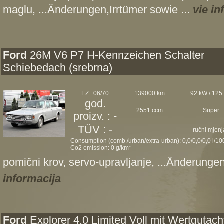
maglu, ...Änderungen,Irrtümer sowie ...
vie i
Ford
26M V6 P7 H-Kennzeichen Schalter
Schiebedach (srebrna)
EZ : 06/70
139000 km
92 kW / 125
god.
2551 ccm
Super
proizv. : -
TÜV : -
-
ručni mjenj
Consumption (comb./urban/extra-urban): 0,0/0,0/0,0 l/1
Co2 emission: 0 g/km*
pomični krov, servo-upravljanje, ...Änderungen
informacija
Ford
Explorer 4.0 Limited Voll mit Wertgutach