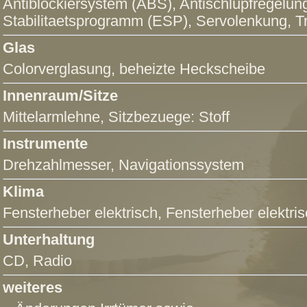
Antiblockiersystem (ABS)
,
Antischlupfregelun
Stabilitaetsprogramm (ESP)
,
Servolenkung
,
T
Glas
Colorverglasung, beheizte Heckscheibe
Innenraum/Sitze
Mittelarmlehne
, Sitzbezuege: Stoff
Instrumente
Drehzahlmesser,
Navigationssystem
Klima
Fensterheber elektrisch
,
Fensterheber elektris
Unterhaltung
CD
,
Radio
weiteres