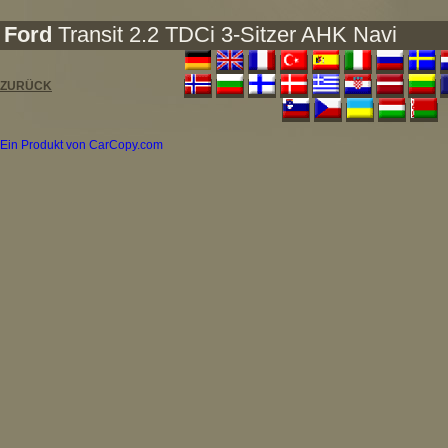
Ford
Transit 2.2 TDCi 3-Sitzer AHK Navi
ZURÜCK
Ein Produkt von CarCopy.com