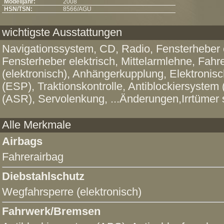
Modelljahr:
2008
HSN/TSN:
8566/AGU
wichtigste Ausstattungen
Navigationssystem, CD, Radio, Fensterheber e
Fensterheber elektrisch, Mittelarmlehne, Fahr
(elektronisch), Anhängerkupplung, Elektronis
(ESP), Traktionskontrolle, Antiblockiersystem
(ASR), Servolenkung, ...Änderungen,Irrtümer
Alle Merkmale
Airbags
Fahrerairbag
Diebstahlschutz
Wegfahrsperre (elektronisch)
Fahrwerk/Bremsen