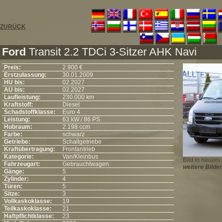
ZURÜCK
Ford
Transit 2.2 TDCi 3-Sitzer AHK Navi
Preis:
2.900 €
Erstzulassung:
30.01.2009
HU bis:
02.2027
AU bis:
02.2027
Laufleistung:
230.000 km
Kraftstoff:
Diesel
Schadstoffklasse:
Euro 4
Leistung:
63 kW / 86 PS
Hubraum:
2.198 ccm
Farbe:
schwarz
Getriebe:
Schaltgetriebe
Kraftübertragung:
Frontantrieb
Kategorie:
Van/Kleinbus
Bild in neuem 
Fahrzeugart:
Gebrauchtwagen
weitere Bilder
Gänge:
5
Zylinder:
4
Türen:
5
Sitze:
3
Vollkaskoklasse:
19
Teilkaskoklasse:
21
Haftpflichtklasse:
23