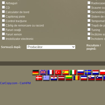
Airbaguri
Radiocase
CD
Scaune cu 
Calculator de bord
Servodirec
Capitonaj piele
Sistem de 
Control tracţiune
Tempomat
Cârlig de remorcare cu racord
Trapă de p
Faruri ceaţă
Tuning
Faruri xenon
Încălzire 
Imobilizator electronic
Închidere c
Rezultate /
Sortează după:
pagină:
CarCopy.com - CarHPM