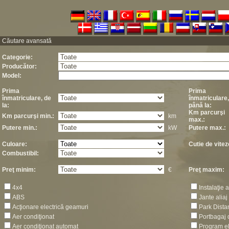
Căutare avansată
Categorie:
Producător:
Model:
Prima
Prima
înmatriculare, de
înmatriculare,
la:
până la:
Km parcurşi
Km parcurşi min.:
km
max.:
Putere min.:
kW
Putere max.:
Culoare:
Cutie de vitez
Combustibil:
Preţ minim:
€
Preţ maxim:
4x4
Instalaţie 
ABS
Jante aliaj
Acţionare electrică geamuri
Park Dista
Aer condiţionat
Portbagaj 
Aer condiţionat automat
Program el