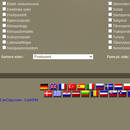
Elektr. vindushevere
Skinninteri
Elektriske seter
Soltak
Firehjulsdrift
Startsperr
Kjørecomputer
Takgrind
Klimaanlegg
Tilhengerk
Klimaautomatikk
Traksjonsk
Kollisjonsputer
Tuning
Lettmetallfelger
Tåkelyskas
Navigasjonssystem
Xenonlysk
Sortere etter:
Funn pr. side:
CarCopy.com - CarHPM