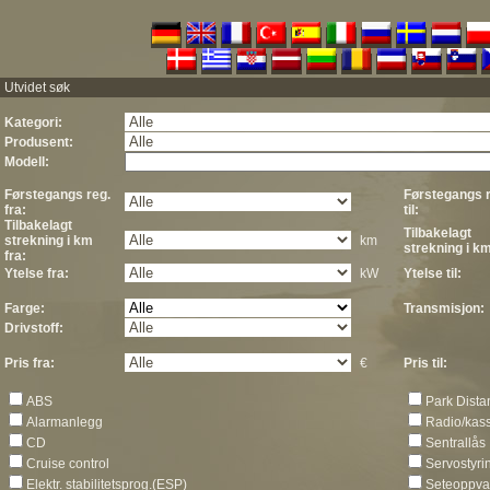
Utvidet søk
Kategori:
Produsent:
Modell:
Førstegangs reg.
Førstegangs r
fra:
til:
Tilbakelagt
Tilbakelagt
strekning i km
km
strekning i km 
fra:
Ytelse fra:
kW
Ytelse til:
Farge:
Transmisjon:
Drivstoff:
Pris fra:
€
Pris til:
ABS
Park Dista
Alarmanlegg
Radio/kass
CD
Sentrallås
Cruise control
Servostyri
Elektr. stabilitetsprog.(ESP)
Seteoppva