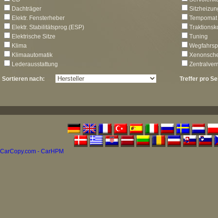
Dachträger
Sitzheizun
Elektr. Fensterheber
Tempomat
Elektr. Stabilitätsprog.(ESP)
Traktionsk
Elektrische Sitze
Tuning
Klima
Wegfahrsp
Klimaautomatik
Xenonsche
Lederausstattung
Zentralver
Sortieren nach:
Treffer pro Se
CarCopy.com - CarHPM