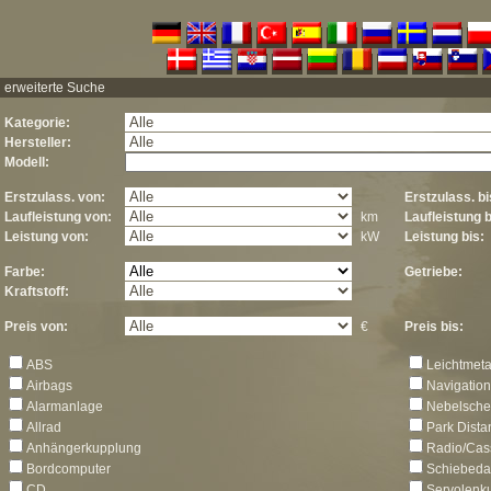
erweiterte Suche
Kategorie:
Hersteller:
Modell:
Erstzulass. von:
Erstzulass. bi
Laufleistung von:
km
Laufleistung b
Leistung von:
kW
Leistung bis:
Farbe:
Getriebe:
Kraftstoff:
Preis von:
€
Preis bis:
ABS
Leichtmeta
Airbags
Navigatio
Alarmanlage
Nebelsche
Allrad
Park Dista
Anhängerkupplung
Radio/Cas
Bordcomputer
Schiebeda
CD
Servolenk