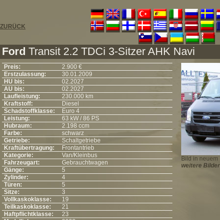
ZURÜCK
Ford
Transit 2.2 TDCi 3-Sitzer AHK Navi
Preis:
2.900 €
Erstzulassung:
30.01.2009
HU bis:
02.2027
AU bis:
02.2027
Laufleistung:
230.000 km
Kraftstoff:
Diesel
Schadstoffklasse:
Euro 4
Leistung:
63 kW / 86 PS
Hubraum:
2.198 ccm
Farbe:
schwarz
Getriebe:
Schaltgetriebe
Kraftübertragung:
Frontantrieb
Kategorie:
Van/Kleinbus
Bild in neuem 
Fahrzeugart:
Gebrauchtwagen
weitere Bilder
Gänge:
5
Zylinder:
4
Türen:
5
Sitze:
3
Vollkaskoklasse:
19
Teilkaskoklasse:
21
Haftpflichtklasse:
23