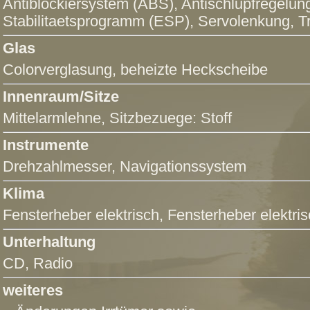
Antiblockiersystem (ABS)
,
Antischlupfregelun
Stabilitaetsprogramm (ESP)
,
Servolenkung
,
T
Glas
Colorverglasung, beheizte Heckscheibe
Innenraum/Sitze
Mittelarmlehne
, Sitzbezuege: Stoff
Instrumente
Drehzahlmesser,
Navigationssystem
Klima
Fensterheber elektrisch
,
Fensterheber elektris
Unterhaltung
CD
,
Radio
weiteres