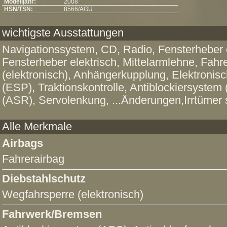
Modelljahr:
2008
HSN/TSN:
8566/AGU
wichtigste Ausstattungen
Navigationssystem, CD, Radio, Fensterheber e
Fensterheber elektrisch, Mittelarmlehne, Fahr
(elektronisch), Anhängerkupplung, Elektronis
(ESP), Traktionskontrolle, Antiblockiersystem
(ASR), Servolenkung, ...Änderungen,Irrtümer
Alle Merkmale
Airbags
Fahrerairbag
Diebstahlschutz
Wegfahrsperre (elektronisch)
Fahrwerk/Bremsen