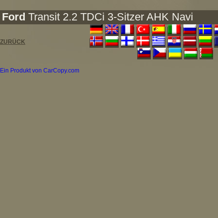
Ford
Transit 2.2 TDCi 3-Sitzer AHK Navi
ZURÜCK
Ein Produkt von CarCopy.com