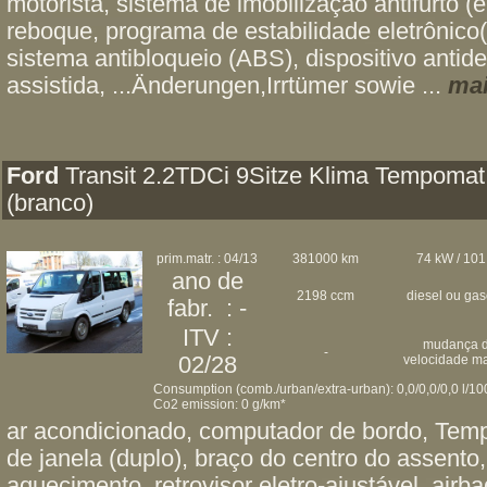
motorista, sistema de imobilização antifurto (
reboque, programa de estabilidade eletrônico(
sistema antibloqueio (ABS), dispositivo antid
assistida, ...Änderungen,Irrtümer sowie ...
mai
Ford
Transit 2.2TDCi 9Sitze Klima Tempomat
(branco)
prim.matr. : 04/13
381000 km
74 kW / 101
ano de
2198 ccm
diesel ou ga
fabr. : -
ITV :
mudança 
-
02/28
velocidade m
Consumption (comb./urban/extra-urban): 0,0/0,0/0,0 l/1
Co2 emission: 0 g/km*
ar acondicionado, computador de bordo, Temp
de janela (duplo), braço do centro do assento,
aquecimento, retrovisor eletro-ajustável, airb