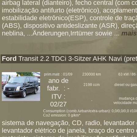
airbag lateral (dianteiro), fecho central (com 
imobilização antifurto (eletrônico), acoplame
estabilidade eletrônico(ESP), controle de traç
(ABS), dispositivo antideslizante (ASR), direçã
neblina, ...Änderungen,Irrtümer sowie ...
mais
Ford
Transit 2.2 TDCi 3-Sitzer AHK Navi (pre
prim.matr. : 01/09
230000 km
63 kW / 86 
ano de
2198 ccm
diesel ou ga
fabr. : -
ITV :
mudança 
-
02/27
velocidade m
Consumption (comb./urban/extra-urban): 0,0/0,0/0,0 l/1
Co2 emission: 0 g/km*
sistema de navegação, CD, radio, levantador e
levantador elétrico de janela, braço do centro