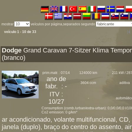
mostrar
veículos por página,separados segundo
veículo 1 - 10 de 33
Dodge
Grand Caravan 7-Sitzer Klima Tempo
(branco)
prim.matr. : 07/14
124000 km
211 kW / 287
ano de
3604 ccm
aditiva
fabr. : -
ITV :
-
automátic
10/27
Consumption (comb./urban/extra-urban): 0,0/0,0/0,0 l/1
Co2 emission: 0 g/km*
ar acondicionado, volante multifuncional, CD, 
janela (duplo), braço do centro do assento, ai