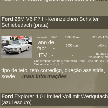
Ford
26M V6 P7 H-Kennzeichen Schalter
Schiebedach (prata)
prim.matr. : 06/70
139000 km
92 kW / 125
ano de
2551 ccm
aditiva
fabr. : -
mudança 
ITV : -
-
velocidade m
Consumption (comb./urban/extra-urban): 0,0/0,0/0,0 l/1
Co2 emission: 0 g/km*
tipo de teto: teto corrediço, direção assistida,
sowie ...
mais informações
Ford
Explorer 4.0 Limited Voll mit Wertgutach
(azul escuro)