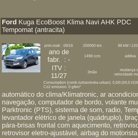
Ford
Kuga EcoBoost Klima Navi AHK PDC
Tempomat (antracita)
prim.matr. : 09/16
200000 km
88 kW / 120
ano de
1498 ccm
aditiva
fabr. : -
ITV :
mudança 
3mão
11/27
velocidade m
Consumption (comb./urban/extra-urban): 0,0/0,0/0,0 l/1
Co2 emission: 0 g/km*
automático do clima/Klimatronic, ar acondici
navegação, computador de bordo, volante mult
Parktronic (PTS), sistema de som, radio, Te
levantador elétrico de janela (quádruplo), bra
pára-brisas frontal com aquecimento, retrovi
retrovisor eletro-ajustável, airbag do motoris