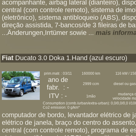
acompanhante, airbag lateral (dianteiro), disp
central (com controle remoto), sistema de imob
(eletrônico), sistema antibloqueio (ABS), disp
direção assistida, 7-bancos/de 3 fileiras de b
...Änderungen,Irrtümer sowie ...
mais inform
Fiat
Ducato 3.0 Doka 1.Hand (azul escuro)
prim.matr. : 03/11
160000 km
116 kW / 158
ano de
2999 ccm
diesel ou ga
fabr. : -
mudança 
ITV : -
1mão
velocidade m
Consumption (comb./urban/extra-urban): 0,0/0,0/0,0 l/1
Co2 emission: 0 g/km*
computador de bordo, levantador elétrico de j
elétrico de janela, braço do centro do assento
central (com controle remoto), programa de es