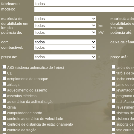
fabricante:
modelo:
matrícula de:
matrícula até:
durabilidade em
durabilidade 
km
km de:
km até:
potência de:
kW
potência até:
cor:
caixa de câmb
combustível:
preço de:
€
preço até:
ABS (sistema automático de freios)
faróis de n
CD
faróis de 
acoplamento de reboque
fecho cent
airbags
jante ou ro
aquecimento do assento
levantador 
assentos elétricos
programa d
automático da aclimatização
radio/cass
clima
revestimen
computador de bordo
sistema d
controle automático de velocidade
sistema de
controle de distância de estacionamento
suporte de
controle de tração
teto corred