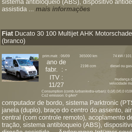
sistema antibloqueio (ABS), dispositivo antid
assistida ...
mais informações
Fiat
Ducato 30 100 Multijet AHK Motorschad
(branco)
prim.matr. : 06/09
365000 km
74 kW / 101
ano de
2198 ccm
diesel ou ga
fabr. : -
ITV :
mudança 
-
11/27
velocidade m
Consumption (comb./urban/extra-urban): 0,0/0,0/0,0 l/1
Co2 emission: 0 g/km*
computador de bordo, sistema Parktronic (PTS
janela (duplo), braço do centro do assento, ai
central (com controle remoto), acoplamento d
tração, sistema antibloqueio (ABS), dispositiv