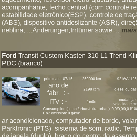
acompanhante, fecho central (com controle r
estabilidade eletrônico(ESP), controle de traç
(ABS), dispositivo antideslizante (ASR), direçã
neblina, ...Änderungen,Irrtümer sowie ...
mais
Ford
Transit Custom Kasten 310 L1 Trend Kl
PDC (branco)
prim.matr. : 07/15
259000 km
92 kW / 125
ano de
2198 ccm
diesel ou ga
fabr. : -
mudança 
ITV : -
1mão
velocidade m
Consumption (comb./urban/extra-urban): 0,0/0,0/0,0 l/1
Co2 emission: 0 g/km*
ar acondicionado, computador de bordo, volan
Parktronic (PTS), sistema de som, radio, Temp
de janela (duplo), braço do centro do assento,