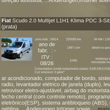
direção assistida, ...Änderungen,Irrtümer sowi
Fiat
Scudo 2.0 Multijet L1H1 Klima PDC 3-Sit
(prata)
prim.matr. : 09/14
255000 km
94 kW / 128
ano de
1997 ccm
diesel ou ga
fabr. : -
ITV :
mudança 
1mão
08/26
velocidade m
Consumption (comb./urban/extra-urban): 0,0/0,0/0,0 l/1
Co2 emission: 0 g/km*
ar acondicionado, computador de bordo, sist
radio, levantador elétrico de janela (duplo), le
retrovisor eletro-ajustável, airbag do motoris
fecho central (com controle remoto), programa
eletrônico(ESP), sistema antibloqueio (ABS), d
neblina, ...Änderungen,Irrtümer sowie ...
mais