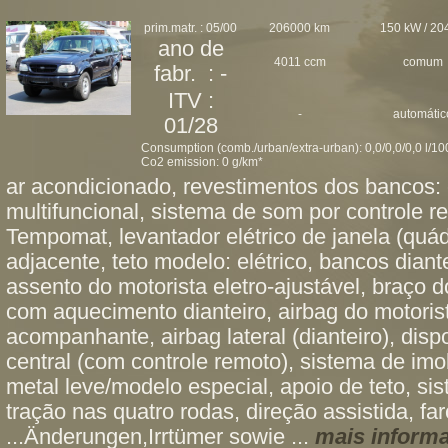
prim.matr. : 05/00
206000 km
150 kW / 20
ano de
4011 ccm
comum
fabr. : -
ITV :
-
automátic
01/28
Consumption (comb./urban/extra-urban): 0,0/0,0/0,0 l/1
Co2 emission: 0 g/km*
ar acondicionado, revestimentos dos bancos: 
multifuncional, sistema de som por controle re
Tempomat, levantador elétrico de janela (quádru
adjacente, teto modelo: elétrico, bancos diante
assento do motorista eletro-ajustável, braço 
com aquecimento dianteiro, airbag do motorist
acompanhante, airbag lateral (dianteiro), disp
central (com controle remoto), sistema de imob
metal leve/modelo especial, apoio de teto, si
tração nas quatro rodas, direção assistida, far
...Änderungen,Irrtümer sowie ...
mais inform