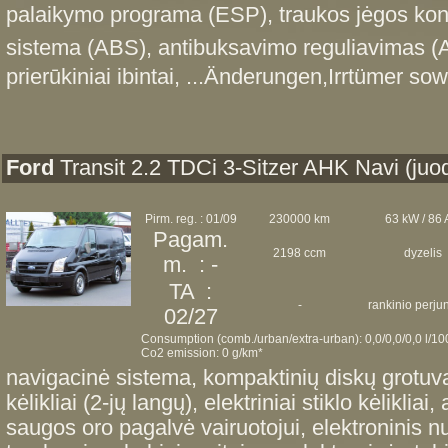
palaikymo programa (ESP), traukos jėgos kontr
sistema (ABS), antibuksavimo reguliavimas (AS
prierūkiniai ibintai, ...Änderungen,Irrtümer sow
Ford
Transit 2.2 TDCi 3-Sitzer AHK Navi (juo
Pirm. reg. : 01/09
230000 km
63 kW / 86
Pagam.
2198 ccm
dyzelis
m. : -
TA :
-
rankinio perj
02/27
Consumption (comb./urban/extra-urban): 0,0/0,0/0,0 l/1
Co2 emission: 0 g/km*
navigacinė sistema, kompaktinių diskų grotuvas,
kėlikliai (2-jų langų), elektriniai stiklo kėlikliai
saugos oro pagalvė vairuotojui, elektroninis 