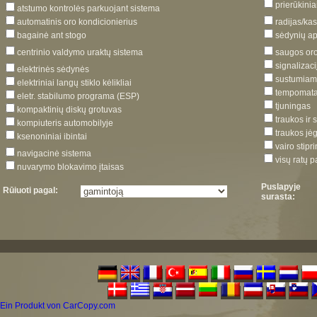
prierūkiniai
atstumo kontrolės parkuojant sistema
automatinis oro kondicionierius
radijas/kas
bagainė ant stogo
sėdynių ap
centrinio valdymo uraktų sistema
saugos or
signalizaci
elektrinės sėdynės
sustumiam
elektriniai langų stiklo kėlikliai
tempomat
eletr. stabilumo programa (ESP)
tjuningas
kompaktinių diskų grotuvas
traukos ir 
kompiuteris automobilyje
traukos jė
ksenoniniai ibintai
vairo stipr
navigacinė sistema
visų ratų 
nuvarymo blokavimo įtaisas
Puslapyje
Rūiuoti pagal:
surasta:
Ein Produkt von CarCopy.com