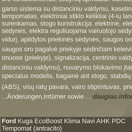
garso sistema su distanciniu valdymu, kasetini
tempomatas, elektriniai stiklo kėlikliai (4-ių la
surenkamas, stogo konstrukcija: elektrinė, ele
sėdynės, elektra reguliuojama vairuotojo sėdy
vidurį, apildytos priekinės sėdynės, saugos or
saugos oro pagalvė priekyje sėdinčiam keleiv
onuose (priekyje), signalizacija, centrinio val
distanciniu valdymu), nuvarymo blokavimo įtaisa
specialus modelis, bagainė ant stogo, stabdi
(ABS), visų ratų pavara, vairo stiprintuvas, prier
...Änderungen,Irrtümer sowie ...
daugiau info
Ford
Kuga EcoBoost Klima Navi AHK PDC
Tempomat (antracito)