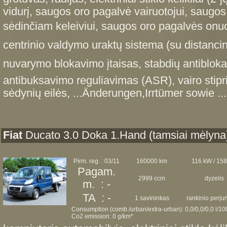
vidurį, saugos oro pagalvė vairuotojui, saugos
sėdinčiam keleiviui, saugos oro pagalvės onuos
centrinio valdymo uraktų sistema (su distancin
nuvarymo blokavimo įtaisas, stabdių antiblo
antibuksavimo reguliavimas (ASR), vairo stipri
sėdynių eilės, ...Änderungen,Irrtümer sowie ..
Fiat
Ducato 3.0 Doka 1.Hand (tamsiai mėlyna
Pirm. reg. : 03/11
160000 km
116 kW / 15
Pagam.
2999 ccm
dyzelis
m. : -
TA : -
1 savininkas
rankinio perj
Consumption (comb./urban/extra-urban): 0,0/0,0/0,0 l/1
Co2 emission: 0 g/km*