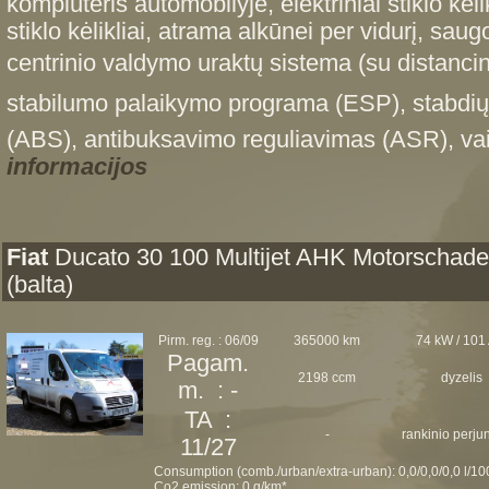
kompiuteris automobilyje, elektriniai stiklo kėlik
stiklo kėlikliai, atrama alkūnei per vidurį, sau
centrinio valdymo uraktų sistema (su distanci
stabilumo palaikymo programa (ESP), stabdių
(ABS), antibuksavimo reguliavimas (ASR), vair
informacijos
Fiat
Ducato 30 100 Multijet AHK Motorschad
(balta)
Pirm. reg. : 06/09
365000 km
74 kW / 101
Pagam.
2198 ccm
dyzelis
m. : -
TA :
-
rankinio perj
11/27
Consumption (comb./urban/extra-urban): 0,0/0,0/0,0 l/1
Co2 emission: 0 g/km*