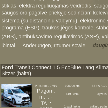
stiklas, elektra reguliuojamas veidrodis, saugo
saugos oro pagalvė priekyje sėdinčiam keleiviu
sistema (su distanciniu valdymu), elektroninė
programa (ESP), traukos jėgos kontrolė, stabd
(ABS), antibuksavimo reguliavimas (ASR), vairo
ibintai, ...Änderungen,Irrtümer sowie ...
daugi
Ford
Transit Connect 1.5 EcoBlue Lang Klima
Sitzer (balta)
Pirm. reg. : 07/19
105000 km
88 kW / 120
Pagam.
1499 ccm
dyzelis
m. : -
TA :
1 savininkas
rankinio perj