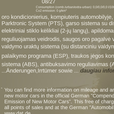
08/27
Consumption (comb./urban/extra-urban): 0,0/0,0/0,0 l/1
Co2 emission: 0 g/km*
oro kondicionierius, kompiuteris automobilyje, 
Parktronic System (PTS), garso sistema su dis
elektriniai stiklo kėlikliai (2-jų langų), apildom
reguliuojamas veidrodis, saugos oro pagalvė va
valdymo uraktų sistema (su distanciniu valdy
palaikymo programa (ESP), traukos jėgos kontr
sistema (ABS), antibuksavimo reguliavimas (AS
...Änderungen,Irrtümer sowie ...
daugiau info
*
You can find more information on mileage and 
new motor cars in the official German "Compen
Emission of New Motor Cars". This free of charg
all points of sales and at the German "Automob
www.dat.de.