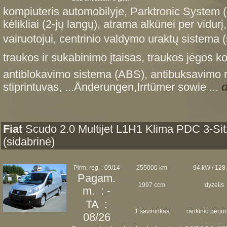
kompiuteris automobilyje, Parktronic System (P
kėlikliai (2-jų langų), atrama alkūnei per vidu
vairuotojui, centrinio valdymo uraktų sistema 
traukos ir sukabinimo įtaisas, traukos jėgos kon
antiblokavimo sistema (ABS), antibuksavimo r
stiprintuvas, ...Änderungen,Irrtümer sowie ...
d
Fiat
Scudo 2.0 Multijet L1H1 Klima PDC 3-Sit
(sidabrinė)
Pirm. reg. : 09/14
255000 km
94 kW / 128
Pagam.
1997 ccm
dyzelis
m. : -
TA :
1 savininkas
rankinio perj
08/26