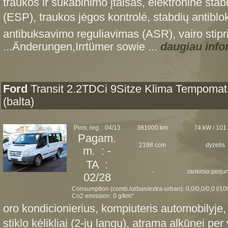
traukos ir sukabinimo įtaisas, elektroninė st
(ESP), traukos jėgos kontrolė, stabdių antib
antibuksavimo reguliavimas (ASR), vairo stipr
...Änderungen,Irrtümer sowie ...
daugiau info
Ford
Transit 2.2TDCi 9Sitze Klima Tempomat
(balta)
Pirm. reg. : 04/13
381000 km
74 kW / 101
Pagam.
2198 ccm
dyzelis
m. : -
TA :
-
rankinio perj
02/28
Consumption (comb./urban/extra-urban): 0,0/0,0/0,0 l/1
Co2 emission: 0 g/km*
oro kondicionierius, kompiuteris automobilyje,
stiklo kėlikliai (2-jų langų), atrama alkūnei per 