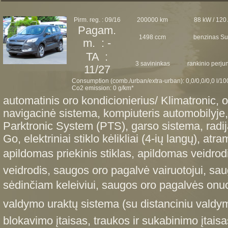
Pirm. reg. : 09/16
200000 km
88 kW / 120
Pagam.
1498 ccm
benzinas Su
m. : -
TA :
3 savininkas
rankinio perj
11/27
Consumption (comb./urban/extra-urban): 0,0/0,0/0,0 l/1
Co2 emission: 0 g/km*
automatinis oro kondicionierius/ Klimatronic, o
navigacinė sistema, kompiuteris automobilyje, 
Parktronic System (PTS), garso sistema, radi
Go, elektriniai stiklo kėlikliai (4-ių langų), atr
apildomas priekinis stiklas, apildomas veidro
veidrodis, saugos oro pagalvė vairuotojui, sa
sėdinčiam keleiviui, saugos oro pagalvės onuo
valdymo uraktų sistema (su distanciniu valdy
blokavimo įtaisas, traukos ir sukabinimo įtais