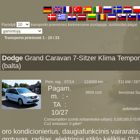
Parodyti
transporto priemones kiekviename puslapyje, surūiuotas pagal
.
Transporto priemonė 1 - 10 i 33
Dodge
Grand Caravan 7-Sitzer Klima Tempo
(balta)
Pirm. reg. : 07/14
124000 km
211 kW / 28
Pagam.
3604 ccm
benzinas Su
m. : -
TA :
-
automatin
10/27
Consumption (comb./urban/extra-urban): 0,0/0,0/0,0 l/1
Co2 emission: 0 g/km*
oro kondicionierius, daugiafunkcinis vairarati
grotuvas, radijas, elektriniai stiklo kėlikliai (2