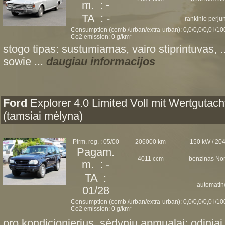
m. : -
TA : -
-
rankinio perj
Consumption (comb./urban/extra-urban): 0,0/0,0/0,0 l/1
Co2 emission: 0 g/km*
stogo tipas: sustumiamas, vairo stiprintuvas, 
sowie ...
daugiau informacijos
Ford
Explorer 4.0 Limited Voll mit Wertgutach
(tamsiai mėlyna)
Pirm. reg. : 05/00
206000 km
150 kW / 20
Pagam.
4011 ccm
benzinas No
m. : -
TA :
-
automatin
01/28
Consumption (comb./urban/extra-urban): 0,0/0,0/0,0 l/1
Co2 emission: 0 g/km*
oro kondicionierius, sėdynių apmualai: odiniai,