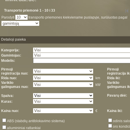
Transporto priemonė 1 - 10 i 33
Parodyti
transporto priemones kiekviename puslapyje, surūiuotas pagal
.
Detalioji paieka
Kategorija:
Gamintojas:
Modelis:
Pirmoji
Pirmoji
registracija nuo:
registracija ik
Rida nuo:
km
Rida iki:
Variklio
Variklio
kW
galingumas nuo:
galingumas ik
Pavarų dėė:
Spalva:
Kuras:
Kaina nuo:
€
Kaina iki:
ABS (stabdių antiblokavimo sistema)
odinis sal
oro kondic
aliumininiai ratlankiai