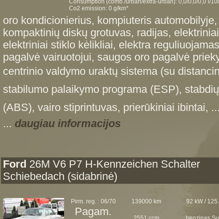
Consumption (comb./urban/extra-urban): 0,0/0,0/0,0 l/1
Co2 emission: 0 g/km*
oro kondicionierius, kompiuteris automobilyje
kompaktinių diskų grotuvas, radijas, elektriniai s
elektriniai stiklo kėlikliai, elektra reguliuojam
pagalvė vairuotojui, saugos oro pagalvė prieky
centrinio valdymo uraktų sistema (su distanci
stabilumo palaikymo programa (ESP), stabdių
(ABS), vairo stiprintuvas, prierūkiniai ibintai
...
daugiau informacijos
Ford
26M V6 P7 H-Kennzeichen Schalter
Schiebedach (sidabrinė)
Pirm. reg. : 06/70
139000 km
92 kW / 125
Pagam.
2551 ccm
benzinas Su