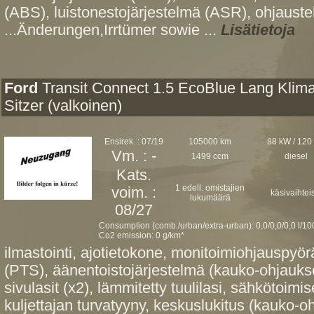
(ABS), luistonestojärjestelmä (ASR), ohjauste
...Änderungen,Irrtümer sowie ...
Lisätietoja
Ford
Transit Connect 1.5 EcoBlue Lang Klima
Sitzer (valkoinen)
Ensirek. : 07/19
105000 km
88 kW / 120
Vm. : -
1499 ccm
diesel
Kats.
1 edell. omistajien
voim. :
käsivaihtei
lukumäärä
08/27
Consumption (comb./urban/extra-urban): 0,0/0,0/0,0 l/1
Co2 emission: 0 g/km*
ilmastointi, ajotietokone, monitoimiohjauspyör
(PTS), äänentoistojärjestelmä (kauko-ohjaukse
sivulasit (x2), lämmitetty tuulilasi, sähkötoimis
kuljettajan turvatyyny, keskuslukitus (kauko-oh