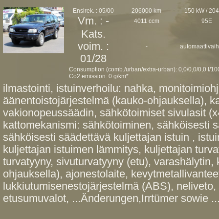
Ensirek. : 05/00
206000 km
150 kW / 20
Vm. : -
4011 ccm
95E
Kats.
voim. :
-
automaattivaih
01/28
Consumption (comb./urban/extra-urban): 0,0/0,0/0,0 l/1
Co2 emission: 0 g/km*
ilmastointi, istuinverhoilu: nahka, monitoimioh
äänentoistojärjestelmä (kauko-ohjauksella), kas
vakionopeussäädin, sähkötoimiset sivulasit (x4
kattomekanismi: sähkötoiminen, sähköisesti sä
sähköisesti säädettävä kuljettajan istuin , istu
kuljettajan istuimen lämmitys, kuljettajan tur
turvatyyny, sivuturvatyyny (etu), varashälytin,
ohjauksella), ajonestolaite, kevytmetallivanteet
lukkiutumisenestojärjestelmä (ABS), neliveto,
etusumuvalot, ...Änderungen,Irrtümer sowie ..