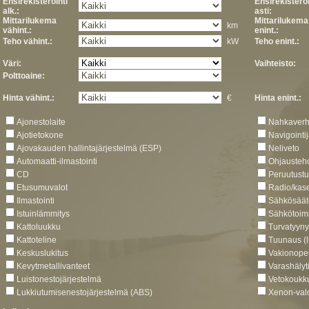
Ensirekisteröinti
Ensirekisteröi
alk.:
asti:
Mittarilukema
Mittarilukema
km
vähint.:
enint.:
Teho vähint.:
kW
Teho enint.:
Väri:
Vaihteisto:
Polttoaine:
Hinta vähint.:
€
Hinta enint.:
Ajonestolaite
Nahkaverh
Ajotietokone
Navigointi
Ajovakauden hallintajärjestelmä (ESP)
Neliveto
Automaatti-ilmastointi
Ohjausteho
CD
Peruutustut
Etusumuvalot
Radio/kaset
Ilmastointi
Sähkösäätö
Istuinlämmitys
Sähkötoimi
Kattoluukku
Turvatyyny
Kattoteline
Tuunaus (l
Keskuslukitus
Vakionope
Kevytmetallivanteet
Varashälyt
Luistonestojärjestelmä
Vetokoukk
Lukkiutumisenestojärjestelmä (ABS)
Xenon-val