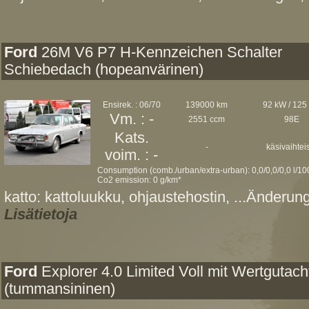
Ford
26M V6 P7 H-Kennzeichen Schalter
Schiebedach (hopeanvärinen)
Ensirek. : 06/70
139000 km
92 kW / 125
Vm. : -
2551 ccm
98E
Kats.
-
käsivaihtei
voim. : -
Consumption (comb./urban/extra-urban): 0,0/0,0/0,0 l/1
Co2 emission: 0 g/km*
katto: kattoluukku, ohjaustehostin, ...Änderung
Lisätietoja
Ford
Explorer 4.0 Limited Voll mit Wertgutach
(tummansininen)