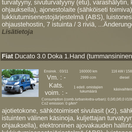
turvatyyny, sivuturvatyyny (etu), varashälytin,
ohjauksella), ajonestolaite (sähköiseti toimiva)
lukkiutumisenestojärjestelmä (ABS), luistones
ohjaustehostin, 7 istuinta / 3 riviä, ...Änderung
Lisätietoja
Fiat
Ducato 3.0 Doka 1.Hand (tummansininen
Ensirek. : 03/11
160000 km
116 kW / 15
Vm. : -
2999 ccm
diesel
Kats.
1 edell. omistajien
käsivaihtei
voim. : -
lukumäärä
Consumption (comb./urban/extra-urban): 0,0/0,0/0,0 l/1
Co2 emission: 0 g/km*
ajotietokone, sähkötoimiset sivulasit (x2), sähk
istuinten välinen käsinoja, kuljettajan turvaty
ohjauksella), elektroninen ajovakauden hallin