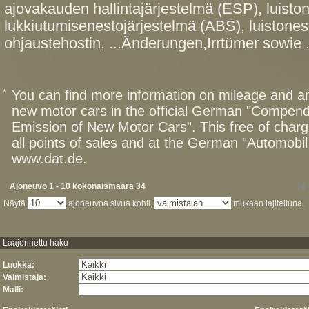
ajovakauden hallintajärjestelmä (ESP), luiston
lukkiutumisenestojärjestelmä (ABS), luistones
ohjaustehostin, ...Änderungen,Irrtümer sowie .
*
You can find more information on mileage and 
new motor cars in the official German "Compen
Emission of New Motor Cars". This free of charg
all points of sales and at the German "Automob
www.dat.de.
Ajoneuvo 1 - 10 kokonaismäärä 34
Näytä
ajoneuvoa sivua kohti,
mukaan lajiteltuna.
Laajennettu haku
Luokka:
Valmistaja:
Malli: