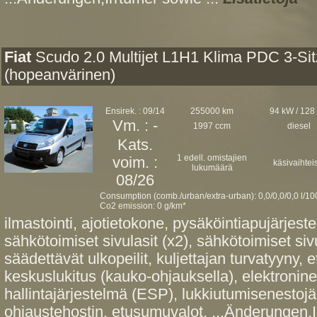
Fiat
Scudo 2.0 Multijet L1H1 Klima PDC 3-Sit
(hopeanvärinen)
Ensirek. : 09/14
255000 km
94 kW / 128
Vm. : -
1997 ccm
diesel
Kats.
1 edell. omistajien
voim. :
käsivaihtei
lukumäärä
08/26
Consumption (comb./urban/extra-urban): 0,0/0,0/0,0 l/1
Co2 emission: 0 g/km*
ilmastointi, ajotietokone, pysäköintiapujärjes
sähkötoimiset sivulasit (x2), sähkötoimiset siv
säädettävät ulkopeilit, kuljettajan turvatyyny,
keskuslukitus (kauko-ohjauksella), elektroni
hallintajärjestelmä (ESP), lukkiutumisenestoj
ohjaustehostin, etusumuvalot, ...Änderungen,I