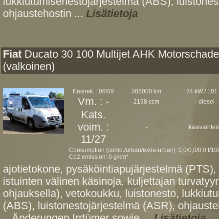
lukkiutumisenestojärjestelmä (ABS), luistones
ohjaustehostin ...
Lisätietoja
Fiat
Ducato 30 100 Multijet AHK Motorschad
(valkoinen)
Ensirek. : 06/09
365000 km
74 kW / 101
Vm. : -
2198 ccm
diesel
Kats.
voim. :
-
käsivaihtei
11/27
Consumption (comb./urban/extra-urban): 0,0/0,0/0,0 l/1
Co2 emission: 0 g/km*
ajotietokone, pysäköintiapujärjestelmä (PTS), 
istuinten välinen käsinoja, kuljettajan turvaty
ohjauksella), vetokoukku, luistonesto, lukkiu
(ABS), luistonestojärjestelmä (ASR), ohjauste
...Änderungen,Irrtümer sowie ...
Lisätietoja