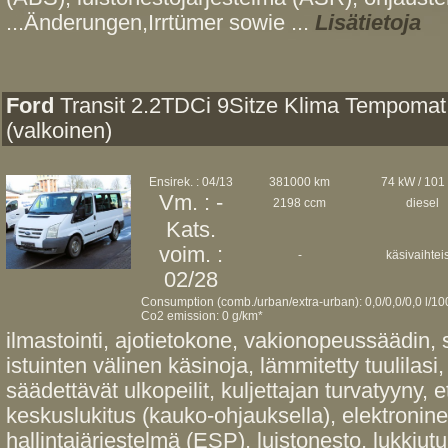
...Änderungen,Irrtümer sowie ...
Lisätietoja
Ford
Transit 2.2TDCi 9Sitze Klima Tempomat
(valkoinen)
Ensirek. : 04/13
381000 km
74 kW / 101
Vm. : -
2198 ccm
diesel
Kats.
voim. :
-
käsivaihtei
02/28
Consumption (comb./urban/extra-urban): 0,0/0,0/0,0 l/1
Co2 emission: 0 g/km*
ilmastointi, ajotietokone, vakionopeussäädin, s
istuinten välinen käsinoja, lämmitetty tuulilasi
säädettävät ulkopeilit, kuljettajan turvatyyny,
keskuslukitus (kauko-ohjauksella), elektroni
hallintajärjestelmä (ESP), luistonesto, lukkiu