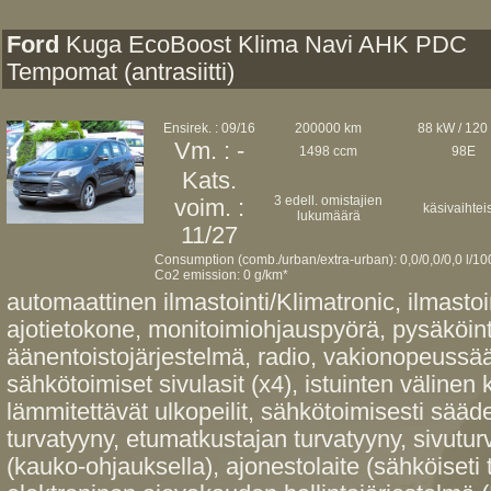
Ford
Kuga EcoBoost Klima Navi AHK PDC
Tempomat (antrasiitti)
Ensirek. : 09/16
200000 km
88 kW / 120
Vm. : -
1498 ccm
98E
Kats.
3 edell. omistajien
voim. :
käsivaihtei
lukumäärä
11/27
Consumption (comb./urban/extra-urban): 0,0/0,0/0,0 l/1
Co2 emission: 0 g/km*
automaattinen ilmastointi/Klimatronic, ilmastoin
ajotietokone, monitoimiohjauspyörä, pysäköin
äänentoistojärjestelmä, radio, vakionopeussä
sähkötoimiset sivulasit (x4), istuinten välinen k
lämmitettävät ulkopeilit, sähkötoimisesti säädet
turvatyyny, etumatkustajan turvatyyny, sivutur
(kauko-ohjauksella), ajonestolaite (sähköiseti