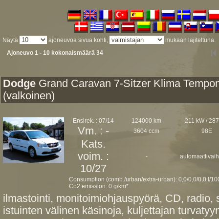
Näytä
ajoneuvoa sivua kohti,
mukaan lajiteltuna.
Ajoneuvo 1 - 10 kokonaismäärä 34
Dodge
Grand Caravan 7-Sitzer Klima Tempo
(valkoinen)
Ensirek. : 07/14
124000 km
211 kW / 28
Vm. : -
3604 ccm
98E
Kats.
voim. :
-
automaattivaih
10/27
Consumption (comb./urban/extra-urban): 0,0/0,0/0,0 l/1
Co2 emission: 0 g/km*
ilmastointi, monitoimiohjauspyörä, CD, radio, s
istuinten välinen käsinoja, kuljettajan turvaty