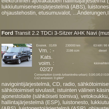
elektroninen ajovakauden hallintajärjestelmä (
lukkiutumisenestojärjestelmä (ABS), luistones
ohjaustehostin, etusumuvalot, ...Änderungen,I
Ford
Transit 2.2 TDCi 3-Sitzer AHK Navi (mus
Ensirek. : 01/09
230000 km
63 kW / 86
Vm. : -
2198 ccm
diesel
Kats.
voim. :
-
käsivaihtei
02/27
Consumption (comb./urban/extra-urban): 0,0/0,0/0,0 l/1
Co2 emission: 0 g/km*
navigointijärjestelmä, CD, radio, sähkötoimiset 
sähkötoimiset sivulasit, istuinten välinen käsin
ajonestolaite (sähköiseti toimiva), vetokoukk
hallintajärjestelmä (ESP), luistonesto, lukkiu
(ABS), luistonestojärjestelmä (ASR), ohjauste