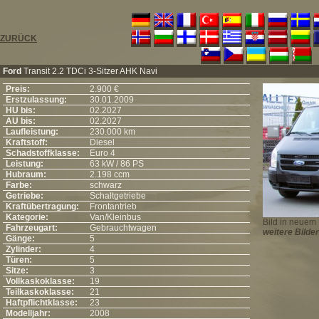
ZURÜCK
Ford
Transit 2.2 TDCi 3-Sitzer AHK Navi
Preis:
2.900 €
Erstzulassung:
30.01.2009
HU bis:
02.2027
AU bis:
02.2027
Laufleistung:
230.000 km
Kraftstoff:
Diesel
Schadstoffklasse:
Euro 4
Leistung:
63 kW / 86 PS
Hubraum:
2.198 ccm
Farbe:
schwarz
Getriebe:
Schaltgetriebe
Kraftübertragung:
Frontantrieb
Kategorie:
Van/Kleinbus
Bild in neuem 
Fahrzeugart:
Gebrauchtwagen
weitere Bilder
Gänge:
5
Zylinder:
4
Türen:
5
Sitze:
3
Vollkaskoklasse:
19
Teilkaskoklasse:
21
Haftpflichtklasse:
23
Modelljahr:
2008