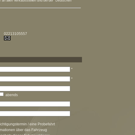
n allen Verkaufsstellen und bei der "Deutschen
02213105557
*
*
abends
chtigungstermin / eine Probefahrt
rmationen über das Fahrzeug