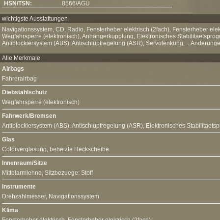
HSN/TSN:
8566/AGU
wichtigste Ausstattungen
Navigationssystem, CD, Radio, Fensterheber elektrisch (2fach), Fensterheber elek
Wegfahrsperre (elektronisch), Anhängerkupplung, Elektronisches Stabilitaetsprog
Antiblockiersystem (ABS), Antischlupfregelung (ASR), Servolenkung, ...Änderunge
Alle Merkmale
Airbags
Fahrerairbag
Diebstahlschutz
Wegfahrsperre (elektronisch)
Fahrwerk/Bremsen
Antiblockiersystem (ABS)
,
Antischlupfregelung (ASR)
,
Elektronisches Stabilitaet
Glas
Colorverglasung, beheizte Heckscheibe
Innenraum/Sitze
Mittelarmlehne
, Sitzbezuege: Stoff
Instrumente
Drehzahlmesser,
Navigationssystem
Klima