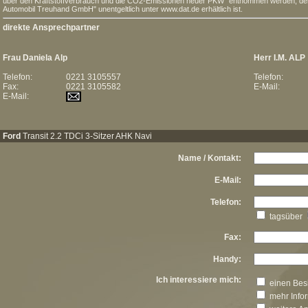
über den Kraftstoffverbrauch und die CO2-Emissionen neuer PKW" entnommen werden, der a
Automobil Treuhand GmbH" unentgeltlich unter www.dat.de erhältlich ist.
direkte Ansprechpartner
Frau Daniela Alp
Herr I.M. ALP
Telefon:
0221 3105557
Telefon:
Fax:
0221 3105582
E-Mail:
E-Mail:
Ford
Transit 2.2 TDCi 3-Sitzer AHK Navi
Name / Kontakt:
E-Mail:
Telefon:
tagsüber
Fax:
Handy:
Ich interessiere mich:
einen Besi
mehr Info