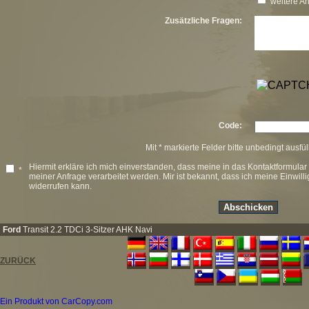
weitere A
Zusätzliche Fragen:
Code:
Mit * markierte Felder bitte unbedingt ausfü
Hiermit erkläre ich mich einverstanden, dass meine in das Kontaktformul
*
meiner Anfrage verarbeitet werden. Mir ist bekannt, dass ich meine Einwilli
widerrufen kann.
Ford
Transit 2.2 TDCi 3-Sitzer AHK Navi
ZURÜCK
Ein Produkt von CarCopy.com