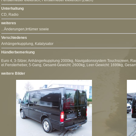
Fensterheber elektrisch
,
Fensterheber elektrisch (2fach)
Unterhaltung
CD
,
Radio
weiteres
...Änderungen,Irrtümer sowie
Verschiedenes
Anhängerkupplung
, Katalysator
Händlerbemerkung
Euro 4, 3-Sitzer, Anhängerkupplung 2000kg, Navigationssystem Touchscreen, Rad
el.Fensterheber, 5-Gang, Gesamt-Gewicht: 2600kg, Leer-Gewicht: 1699kg, Ges
weitere Bilder