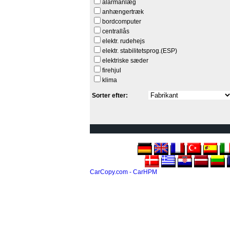
alarmanlæg
anhængertræk
bordcomputer
centrallås
elektr. rudehejs
elektr. stabilitetsprog.(ESP)
elektriske sæder
firehjul
klima
Sorter efter:
CarCopy.com - CarHPM