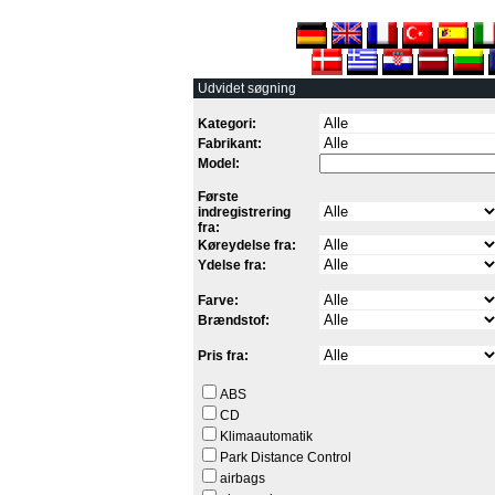
Udvidet søgning
Kategori:
Fabrikant:
Model:
Første
indregistrering
fra:
Køreydelse fra:
Ydelse fra:
Farve:
Brændstof:
Pris fra:
ABS
CD
Klimaautomatik
Park Distance Control
airbags