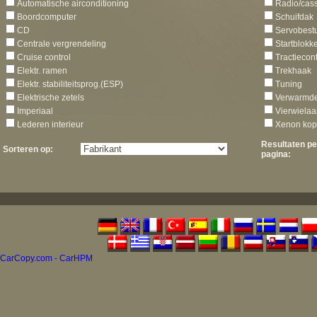
Automatische airconditioning
Radio/cass
Boordcomputer
Schuifdak
CD
Servobest
Centrale vergrendeling
Startblokk
Cruise control
Tractiecon
Elektr. ramen
Trekhaak
Elektr. stabiliteitsprog.(ESP)
Tuning
Elektrische zetels
Verwarmde
Imperiaal
Vierwielaa
Lederen interieur
Xenon ko
Resultaten pe
Sorteren op:
pagina:
CarCopy.com - CarHPM