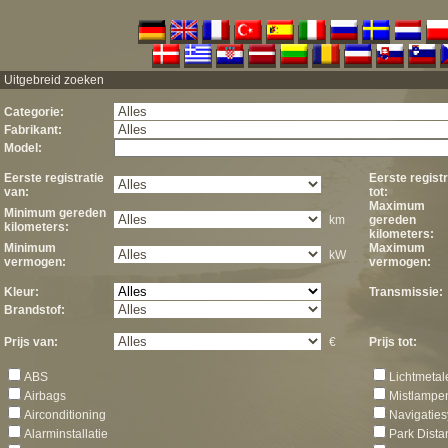
Uitgebreid zoeken
Categorie:
Fabrikant:
Model:
Eerste registratie
Eerste registr
van:
tot:
Maximum
Minimum gereden
km
gereden
kilometers:
kilometers:
Minimum
Maximum
kW
vermogen:
vermogen:
Kleur:
Transmissie:
Brandstof:
Prijs van:
€
Prijs tot:
ABS
Lichtmetal
Airbags
Mistlampe
Airconditioning
Navigatie
Alarminstallatie
Park Dista