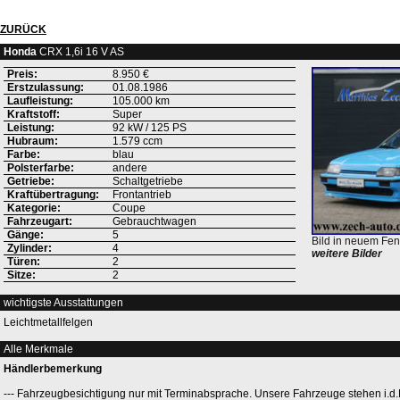
ZURÜCK
Honda
CRX 1,6i 16 V AS
Preis:
8.950 €
Erstzulassung:
01.08.1986
Laufleistung:
105.000 km
Kraftstoff:
Super
Leistung:
92 kW / 125 PS
Hubraum:
1.579 ccm
Farbe:
blau
Polsterfarbe:
andere
Getriebe:
Schaltgetriebe
Kraftübertragung:
Frontantrieb
Kategorie:
Coupe
Fahrzeugart:
Gebrauchtwagen
Gänge:
5
Bild in neuem Fen
Zylinder:
4
weitere Bilder
Türen:
2
Sitze:
2
wichtigste Ausstattungen
Leichtmetallfelgen
Alle Merkmale
Händlerbemerkung
--- Fahrzeugbesichtigung nur mit Terminabsprache. Unsere Fahrzeuge stehen i.d.