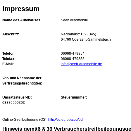
Impressum
Name des Autohauses:
Seeh Automobile
Anschrift:
Neckartalstr.159 (B45)
64760 Oberzent-Gammelsbach
Telefon:
06068-479854
Telefax:
06068-479855
E-Mail:
info@seeh-automobile.de
Vor- und Nachname der
Vertretungsbrechtigten:
Umsatzsteuer-ID:
Steuernummer:
03386900303
Online-Streitbeilegung (OS):
http://ec.europa.eu/odr
Hinweis gemäß § 36 Verbraucherstreitbeilegungsg