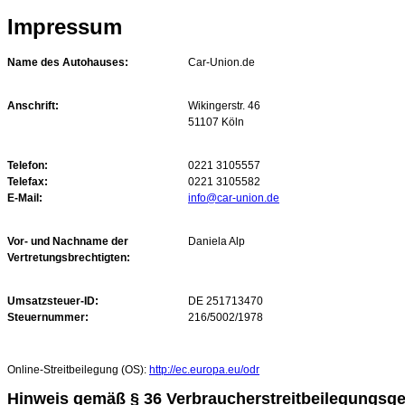
Impressum
Name des Autohauses:
Car-Union.de
Anschrift:
Wikingerstr. 46
51107 Köln
Telefon:
0221 3105557
Telefax:
0221 3105582
E-Mail:
info@car-union.de
Vor- und Nachname der
Daniela Alp
Vertretungsbrechtigten:
Umsatzsteuer-ID:
DE 251713470
Steuernummer:
216/5002/1978
Online-Streitbeilegung (OS):
http://ec.europa.eu/odr
Hinweis gemäß § 36 Verbraucherstreitbeilegungsg