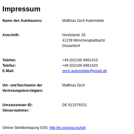
Impressum
Name des Autohauses:
Matthias Zech Automobile
Anschrift:
Hontzlarstr. 26
41238 Mönchengladbach/
Düsseldorf
Telefon:
+49 (0)2166 9981410
Telefax:
+49 (0)2166 9981420
E-Mail:
zech-automobile@email.de
Vor- und Nachname der
Matthias Zech
Vertretungsbrechtigten:
Umsatzsteuer-ID:
DE 813376531
Steuernummer:
Online-Streitbeilegung (OS):
http://ec.europa.eu/odr