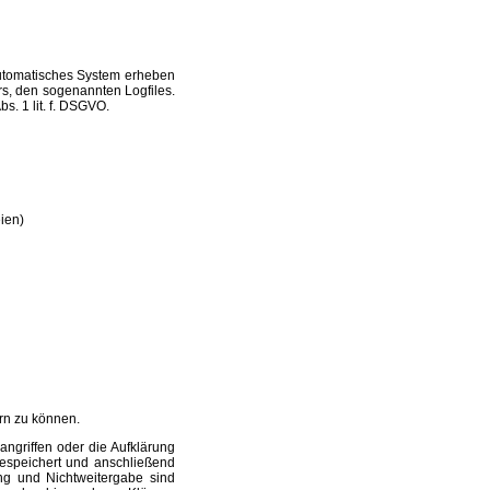
automatisches System erheben
s, den sogenannten Logfiles.
s. 1 lit. f. DSGVO.
ien)
ern zu können.
ngriffen oder die Aufklärung
espeichert und anschließend
ng und Nichtweitergabe sind