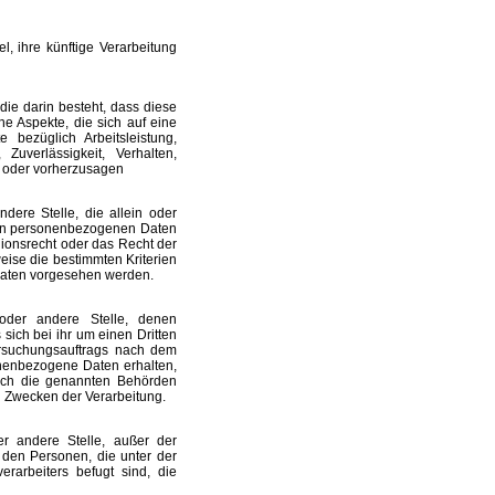
, ihre künftige Verarbeitung
die darin besteht, dass diese
 Aspekte, die sich auf eine
bezüglich Arbeitsleistung,
 Zuverlässigkeit, Verhalten,
n oder vorherzusagen
ndere Stelle, die allein oder
von personenbezogenen Daten
nionsrecht oder das Recht der
ise die bestimmten Kriterien
aaten vorgesehen werden.
 oder andere Stelle, denen
ich bei ihr um einen Dritten
rsuchungsauftrags nach dem
nenbezogene Daten erhalten,
urch die genannten Behörden
n Zwecken der Verarbeitung.
der andere Stelle, außer der
 den Personen, die unter der
erarbeiters befugt sind, die