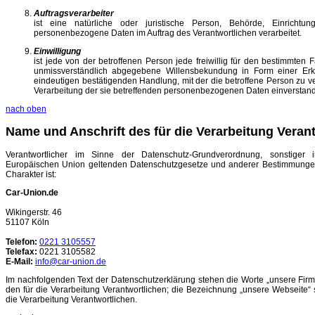
Auftragsverarbeiter
ist eine natürliche oder juristische Person, Behörde, Einrichtu
personenbezogene Daten im Auftrag des Verantwortlichen verarbeitet.
Einwilligung
ist jede von der betroffenen Person jede freiwillig für den bestimmten F
unmissverständlich abgegebene Willensbekundung in Form einer Erkl
eindeutigen bestätigenden Handlung, mit der die betroffene Person zu ver
Verarbeitung der sie betreffenden personenbezogenen Daten einverstande
nach oben
Name und Anschrift des für die Verarbeitung Veran
Verantwortlicher im Sinne der Datenschutz-Grundverordnung, sonstiger 
Europäischen Union geltenden Datenschutzgesetze und anderer Bestimmungen
Charakter ist:
Car-Union.de
Wikingerstr. 46
51107 Köln
Telefon:
0221 3105557
Telefax:
0221 3105582
E-Mail:
info@car-union.de
Im nachfolgenden Text der Datenschutzerklärung stehen die Worte „unsere Firma
den für die Verarbeitung Verantwortlichen; die Bezeichnung „unsere Webseite“ s
die Verarbeitung Verantwortlichen.