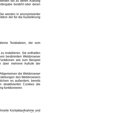
 werden bis zu deren Klärung
 Weitergabe besteht oder deren
Sie werden in anonymisierter
ktion der für die Auslieferung
leine Textdateien, die vom
 installieren. Sie enthalten
einem bestimmten Webbrowser
unktionen wie zum Beispiel
n über mehrere Aufrufe der
 Allgemeinen die Webbrowser
instellungen des Webbrowsers
lichen es außerdem, bereits
i deaktivierten Cookies die
ng funktionieren.
chnelle Kontaktaufnahme
und