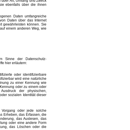
l über Art, Umfang und Zweck
ie ebenfalls über die ihnen
zogenen Daten umfangreiche
von Daten über das Internet
it gewährleisten können. Sie
 auf einem anderen Weg, wie
im Sinne der Datenschutz-
e hier erläutern:
zierte oder identifizierbare
ifizierbar wird eine natürliche
ordnung zu einer Kennung wie
-Kennung oder zu einem oder
 Ausdruck der physischen,
oder sozialen Identität dieser
er Vorgang oder jede solche
 Erheben, das Erfassen, die
änderung, das Auslesen, das
eitung oder eine andere Form
nkung, das Löschen oder die