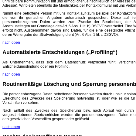
unmittelbare Kommunikation mit uns ermöglichen, einschließlich der Adresse der
Adresse). Wir bieten ebenfalls die Möglichkeit, per Kontaktformular mit uns Ver
Nimmt eine betroffene Person mit uns Kontakt auf (zum Beispiel per Kontaktfor
die von ihr gemachten Angaben automatisch gespeichert. Diese auf freiwi
personenbezogenen Daten werden zum Zwecke der Bearbeitung der An
Anschlussfragen auf Grundlage des Art. 6 Abs. 1 lit. b) DSGVO verarbeitet. Eine 
erfolgt nicht. Ausgenommen davon sind Daten, für die eine gesetzliche Pflicht
deren Weitergabe der Strafverfolgung dient (Art. 6 Abs. 1 lit. c DSGVO).
nach oben
Automatisierte Entscheidungen („Profiling“)
Als Unternehmen, dass sich dem Datenschutz verpflichtet fühlt, verzichte
Entscheidungsfindung oder ein Profiling.
nach oben
Routinemäßige Löschung und Sperrung personenb
Die personenbezogene Daten betroffener Personen werden durch uns nur solange
Erreichung des Zweckes des Speicherung notwendig ist, oder wie es die fü
Vorschriften vorsehen.
Nach Entfall des Zweckes des Speicherung bzw. nach Ablauf von durch
vorgeschriebenen Speicherfristen werden die personenbezogenen Daten rou
den gesetzlichen Vorschriften gesperrt oder gelöscht.
nach oben