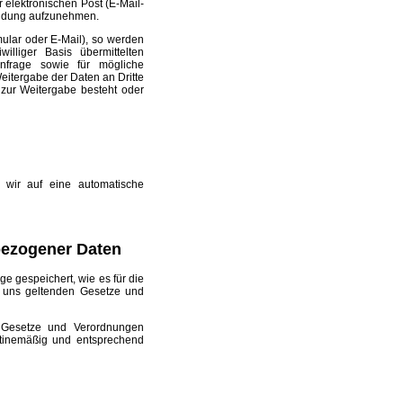
 elektronischen Post (E-Mail-
bindung aufzunehmen.
mular oder E-Mail), so werden
lliger Basis übermittelten
frage sowie für mögliche
Weitergabe der Daten an Dritte
 zur Weitergabe besteht oder
n wir auf eine automatische
ezogener Daten
 gespeichert, wie es für die
r uns geltenden Gesetze und
 Gesetze und Verordnungen
tinemäßig und entsprechend