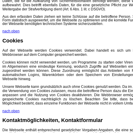
Daten, die für die Aufklärung von Sicherheitsvorfällen benötigt werden; diese
aufbewahrt. Dies betrifft ebenfalls Daten, für die eine gesetzliche Pflicht zur
Weitergabe der Strafverfolgung dient (Art. 6 Abs. 1 lit. c DSGVO).
Aus den erfassten Daten ziehen wir keine Schlüsse auf die betroffene Person. 
Form statistisch ausgewertet, um die Webseite zu optimieren und die korrekte Fun
der Webseite benötigten technischen Systeme sicherzustellen.
nach oben
Cookies
Auf der Webseite werden Cookies verwendet. Dabei handelt es sich um k
Webbrowser auf dem Computer gespeichert werden.
Cookies können nicht verwendet werden, um Programme zu starten oder Viren zu
im Allgemeinen eine eindeutige Kennung, wodurch Zugriffe auf Webseiten 
zugeordnet werden können. Diese Zuordnung ermöglicht das Anbieten von F
automatischen Logins, Warenkörben oder dem Speichern von Einstellunge
Webseite hinweg.
Unsere Webseite kann grundsätzlich auch ohne Cookies genutzt werden. Da im
die Verwendung von Cookies zulassen, muss die betroffene Person dazu die E
anpassen und die Nutzung von Cookies deaktivieren. Die Webbrowser ermög
gespeicherte Cookies nachträglich zu löschen. Beachten Sie bitte, dass be
Möglichkeit besteht, dass einzelne Funktionen der Webseite nicht in vollem Umfa
nach oben
Kontaktmöglichkeiten, Kontaktformular
Die Webseite enthält entsprechend gesetzlicher Vorgaben Angaben, die eine
s