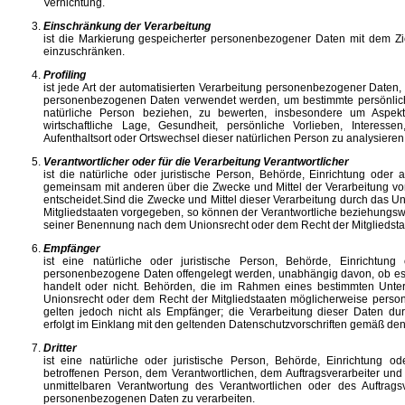
Vernichtung.
Einschränkung der Verarbeitung
ist die Markierung gespeicherter personenbezogener Daten mit dem Ziel
einzuschränken.
Profiling
ist jede Art der automatisierten Verarbeitung personenbezogener Daten, 
personenbezogenen Daten verwendet werden, um bestimmte persönliche
natürliche Person beziehen, zu bewerten, insbesondere um Aspekte 
wirtschaftliche Lage, Gesundheit, persönliche Vorlieben, Interessen,
Aufenthaltsort oder Ortswechsel dieser natürlichen Person zu analysiere
Verantwortlicher oder für die Verarbeitung Verantwortlicher
ist die natürliche oder juristische Person, Behörde, Einrichtung oder a
gemeinsam mit anderen über die Zwecke und Mittel der Verarbeitung 
entscheidet.Sind die Zwecke und Mittel dieser Verarbeitung durch das U
Mitgliedstaaten vorgegeben, so können der Verantwortliche beziehungswe
seiner Benennung nach dem Unionsrecht oder dem Recht der Mitgliedst
Empfänger
ist eine natürliche oder juristische Person, Behörde, Einrichtung
personenbezogene Daten offengelegt werden, unabhängig davon, ob es s
handelt oder nicht. Behörden, die im Rahmen eines bestimmten Unte
Unionsrecht oder dem Recht der Mitgliedstaaten möglicherweise perso
gelten jedoch nicht als Empfänger; die Verarbeitung dieser Daten d
erfolgt im Einklang mit den geltenden Datenschutzvorschriften gemäß de
Dritter
ist eine natürliche oder juristische Person, Behörde, Einrichtung o
betroffenen Person, dem Verantwortlichen, dem Auftragsverarbeiter und
unmittelbaren Verantwortung des Verantwortlichen oder des Auftragsv
personenbezogenen Daten zu verarbeiten.