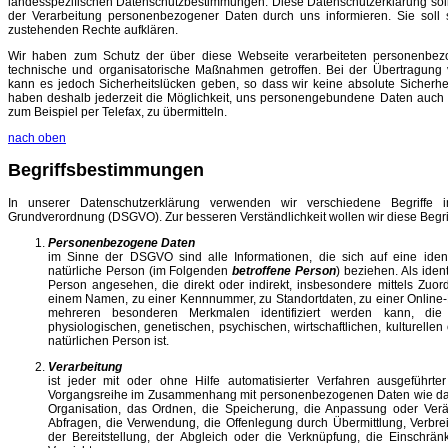
landesspezifischen Datenschutzbestimmungen. Diese Datenschutzerklärung sol
der Verarbeitung personenbezogener Daten durch uns informieren. Sie soll s
zustehenden Rechte aufklären.
Wir haben zum Schutz der über diese Webseite verarbeiteten personenbe
technische und organisatorische Maßnahmen getroffen. Bei der Übertragung 
kann es jedoch Sicherheitslücken geben, so dass wir keine absolute Sicherhe
haben deshalb jederzeit die Möglichkeit, uns personengebundene Daten auch
zum Beispiel per Telefax, zu übermitteln.
nach oben
Begriffsbestimmungen
In unserer Datenschutzerklärung verwenden wir verschiedene Begriffe 
Grundverordnung (DSGVO). Zur besseren Verständlichkeit wollen wir diese Begriff
Personenbezogene Daten
im Sinne der DSGVO sind alle Informationen, die sich auf eine identifi
natürliche Person (im Folgenden
betroffene Person
) beziehen. Als ident
Person angesehen, die direkt oder indirekt, insbesondere mittels Zu
einem Namen, zu einer Kennnummer, zu Standortdaten, zu einer Online
mehreren besonderen Merkmalen identifiziert werden kann, die
physiologischen, genetischen, psychischen, wirtschaftlichen, kulturellen 
natürlichen Person ist.
Verarbeitung
ist jeder mit oder ohne Hilfe automatisierter Verfahren ausgeführt
Vorgangsreihe im Zusammenhang mit personenbezogenen Daten wie das
Organisation, das Ordnen, die Speicherung, die Anpassung oder Ver
Abfragen, die Verwendung, die Offenlegung durch Übermittlung, Verbr
der Bereitstellung, der Abgleich oder die Verknüpfung, die Einschrä