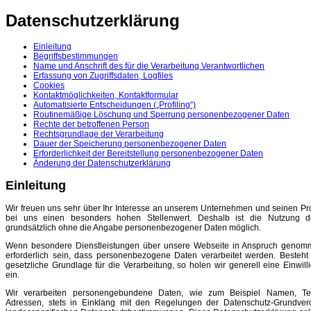
Datenschutzerklärung
Einleitung
Begriffsbestimmungen
Name und Anschrift des für die Verarbeitung Verantwortlichen
Erfassung von Zugriffsdaten, Logfiles
Cookies
Kontaktmöglichkeiten, Kontaktformular
Automatisierte Entscheidungen („Profiling“)
Routinemäßige Löschung und Sperrung personenbezogener Daten
Rechte der betroffenen Person
Rechtsgrundlage der Verarbeitung
Dauer der Speicherung personenbezogener Daten
Erforderlichkeit der Bereitstellung personenbezogener Daten
Änderung der Datenschutzerklärung
Einleitung
Wir freuen uns sehr über Ihr Interesse an unserem Unternehmen und seinen Pr
bei uns einen besonders hohen Stellenwert. Deshalb ist die Nutzung d
grundsätzlich ohne die Angabe personenbezogener Daten möglich.
Wenn besondere Dienstleistungen über unsere Webseite in Anspruch genom
erforderlich sein, dass personenbezogene Daten verarbeitet werden. Besteht
gesetzliche Grundlage für die Verarbeitung, so holen wir generell eine Einwil
ein.
Wir verarbeiten personengebundene Daten, wie zum Beispiel Namen, Te
Adressen, stets in Einklang mit den Regelungen der Datenschutz-Grundve