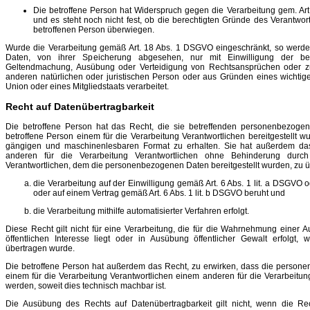
Die betroffene Person hat Widerspruch gegen die Verarbeitung gem. Ar
und es steht noch nicht fest, ob die berechtigten Gründe des Verantwo
betroffenen Person überwiegen.
Wurde die Verarbeitung gemäß Art. 18 Abs. 1 DSGVO eingeschränkt, so wer
Daten, von ihrer Speicherung abgesehen, nur mit Einwilligung der be
Geltendmachung, Ausübung oder Verteidigung von Rechtsansprüchen oder z
anderen natürlichen oder juristischen Person oder aus Gründen eines wichtigen
Union oder eines Mitgliedstaats verarbeitet.
Recht auf Datenübertragbarkeit
Die betroffene Person hat das Recht, die sie betreffenden personenbezoge
betroffene Person einem für die Verarbeitung Verantwortlichen bereitgestellt wu
gängigen und maschinenlesbaren Format zu erhalten. Sie hat außerdem da
anderen für die Verarbeitung Verantwortlichen ohne Behinderung durch
Verantwortlichen, dem die personenbezogenen Daten bereitgestellt wurden, zu üb
die Verarbeitung auf der Einwilligung gemäß Art. 6 Abs. 1 lit. a DSGVO o
oder auf einem Vertrag gemäß Art. 6 Abs. 1 lit. b DSGVO beruht und
die Verarbeitung mithilfe automatisierter Verfahren erfolgt.
Diese Recht gilt nicht für eine Verarbeitung, die für die Wahrnehmung einer Auf
öffentlichen Interesse liegt oder in Ausübung öffentlicher Gewalt erfolgt,
übertragen wurde.
Die betroffene Person hat außerdem das Recht, zu erwirken, dass die person
einem für die Verarbeitung Verantwortlichen einem anderen für die Verarbeitung
werden, soweit dies technisch machbar ist.
Die Ausübung des Rechts auf Datenübertragbarkeit gilt nicht, wenn die Re