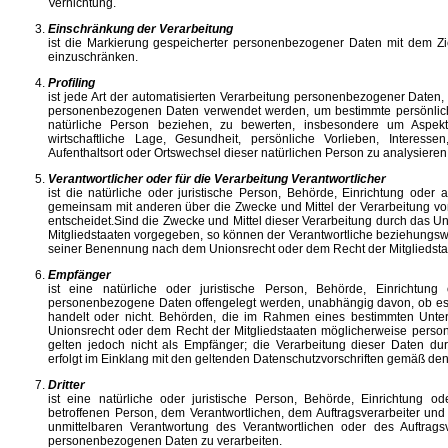
Vernichtung.
Einschränkung der Verarbeitung
ist die Markierung gespeicherter personenbezogener Daten mit dem Ziel
einzuschränken.
Profiling
ist jede Art der automatisierten Verarbeitung personenbezogener Daten, 
personenbezogenen Daten verwendet werden, um bestimmte persönliche
natürliche Person beziehen, zu bewerten, insbesondere um Aspekte 
wirtschaftliche Lage, Gesundheit, persönliche Vorlieben, Interessen,
Aufenthaltsort oder Ortswechsel dieser natürlichen Person zu analysiere
Verantwortlicher oder für die Verarbeitung Verantwortlicher
ist die natürliche oder juristische Person, Behörde, Einrichtung oder a
gemeinsam mit anderen über die Zwecke und Mittel der Verarbeitung 
entscheidet.Sind die Zwecke und Mittel dieser Verarbeitung durch das U
Mitgliedstaaten vorgegeben, so können der Verantwortliche beziehungswe
seiner Benennung nach dem Unionsrecht oder dem Recht der Mitgliedst
Empfänger
ist eine natürliche oder juristische Person, Behörde, Einrichtung
personenbezogene Daten offengelegt werden, unabhängig davon, ob es s
handelt oder nicht. Behörden, die im Rahmen eines bestimmten Unte
Unionsrecht oder dem Recht der Mitgliedstaaten möglicherweise perso
gelten jedoch nicht als Empfänger; die Verarbeitung dieser Daten d
erfolgt im Einklang mit den geltenden Datenschutzvorschriften gemäß de
Dritter
ist eine natürliche oder juristische Person, Behörde, Einrichtung o
betroffenen Person, dem Verantwortlichen, dem Auftragsverarbeiter und
unmittelbaren Verantwortung des Verantwortlichen oder des Auftragsv
personenbezogenen Daten zu verarbeiten.