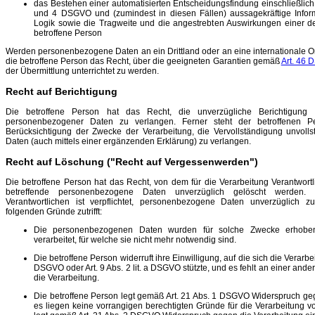
das Bestehen einer automatisierten Entscheidungsfindung einschließlich 
und 4 DSGVO und (zumindest in diesen Fällen) aussagekräftige Inform
Logik sowie die Tragweite und die angestrebten Auswirkungen einer der
betroffene Person
Werden personenbezogene Daten an ein Drittland oder an eine internationale Org
die betroffene Person das Recht, über die geeigneten Garantien gemäß
Art. 46
der Übermittlung unterrichtet zu werden.
Recht auf Berichtigung
Die betroffene Person hat das Recht, die unverzügliche Berichtigung si
personenbezogener Daten zu verlangen. Ferner steht der betroffenen P
Berücksichtigung der Zwecke der Verarbeitung, die Vervollständigung unvoll
Daten (auch mittels einer ergänzenden Erklärung) zu verlangen.
Recht auf Löschung ("Recht auf Vergessenwerden")
Die betroffene Person hat das Recht, von dem für die Verarbeitung Verantwortl
betreffende personenbezogene Daten unverzüglich gelöscht werden. 
Verantwortlichen ist verpflichtet, personenbezogene Daten unverzüglich z
folgenden Gründe zutrifft:
Die personenbezogenen Daten wurden für solche Zwecke erhoben
verarbeitet, für welche sie nicht mehr notwendig sind.
Die betroffene Person widerruft ihre Einwilligung, auf die sich die Verarbei
DSGVO oder Art. 9 Abs. 2 lit. a DSGVO stützte, und es fehlt an einer and
die Verarbeitung.
Die betroffene Person legt gemäß Art. 21 Abs. 1 DSGVO Widerspruch geg
es liegen keine vorrangigen berechtigten Gründe für die Verarbeitung vo