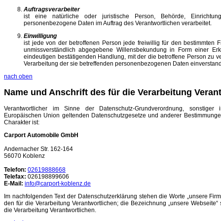
Auftragsverarbeiter
ist eine natürliche oder juristische Person, Behörde, Einrichtu
personenbezogene Daten im Auftrag des Verantwortlichen verarbeitet.
Einwilligung
ist jede von der betroffenen Person jede freiwillig für den bestimmten F
unmissverständlich abgegebene Willensbekundung in Form einer Erkl
eindeutigen bestätigenden Handlung, mit der die betroffene Person zu ver
Verarbeitung der sie betreffenden personenbezogenen Daten einverstande
nach oben
Name und Anschrift des für die Verarbeitung Veran
Verantwortlicher im Sinne der Datenschutz-Grundverordnung, sonstiger 
Europäischen Union geltenden Datenschutzgesetze und anderer Bestimmungen
Charakter ist:
Carport Automobile GmbH
Andernacher Str. 162-164
56070 Koblenz
Telefon:
02619888668
Telefax:
026198899606
E-Mail:
info@carport-koblenz.de
Im nachfolgenden Text der Datenschutzerklärung stehen die Worte „unsere Firma
den für die Verarbeitung Verantwortlichen; die Bezeichnung „unsere Webseite“ s
die Verarbeitung Verantwortlichen.