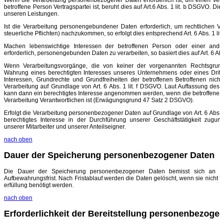
Wenn die Verarbeitung personenbezogener Daten erforderlich ist, um einen Vert
betroffene Person Vertragspartei ist, beruht dies auf Art.6 Abs. 1 lit. b DSGVO. D
unseren Leistungen.
Ist die Verarbeitung personengebundener Daten erforderlich, um rechtlichen V
steuerliche Pflichten) nachzukommen, so erfolgt dies entsprechend Art. 6 Abs. 1 l
Machen lebenswichtige Interessen der betroffenen Person oder einer and
erforderlich, personengebunden Daten zu verarbeiten, so basiert dies auf Art. 6 A
Wenn Verarbeitungsvorgänge, die von keiner der vorgenannten Rechtsgrun
Wahrung eines berechtigten Interesses unseres Unternehmens oder eines Dritt
Interessen, Grundrechte und Grundfreiheiten der betroffenen Betroffenen nich
Verarbeitung auf Grundlage von Art. 6 Abs. 1 lit. f DSGVO. Laut Auffassung d
kann dann ein berechtigtes Interesse angenommen werden, wenn die betroffene 
Verarbeitung Verantwortlichen ist (Erwägungsgrund 47 Satz 2 DSGVO).
Erfolgt die Verarbeitung personenbezogener Daten auf Grundlage von Art. 6 Abs. 
berechtigtes Interesse in der Durchführung unserer Geschäftstätigkeit zug
unserer Mitarbeiter und unserer Anteilseigner.
nach oben
Dauer der Speicherung personenbezogener Daten
Die Dauer der Speicherung personenbezogener Daten bemisst sich an de
Aufbewahrungsfrist. Nach Fristablauf werden die Daten gelöscht, wenn sie nicht
erfüllung benötigt werden.
nach oben
Erforderlichkeit der Bereitstellung personenbezog