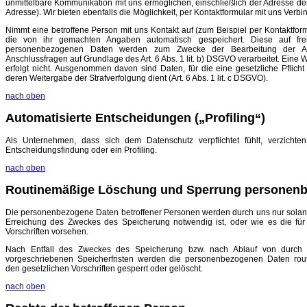
unmittelbare Kommunikation mit uns ermöglichen, einschließlich der Adresse der
Adresse). Wir bieten ebenfalls die Möglichkeit, per Kontaktformular mit uns Ver
Nimmt eine betroffene Person mit uns Kontakt auf (zum Beispiel per Kontaktfor
die von ihr gemachten Angaben automatisch gespeichert. Diese auf freiwi
personenbezogenen Daten werden zum Zwecke der Bearbeitung der An
Anschlussfragen auf Grundlage des Art. 6 Abs. 1 lit. b) DSGVO verarbeitet. Eine 
erfolgt nicht. Ausgenommen davon sind Daten, für die eine gesetzliche Pflicht
deren Weitergabe der Strafverfolgung dient (Art. 6 Abs. 1 lit. c DSGVO).
nach oben
Automatisierte Entscheidungen („Profiling“)
Als Unternehmen, dass sich dem Datenschutz verpflichtet fühlt, verzichte
Entscheidungsfindung oder ein Profiling.
nach oben
Routinemäßige Löschung und Sperrung personenb
Die personenbezogene Daten betroffener Personen werden durch uns nur solange
Erreichung des Zweckes des Speicherung notwendig ist, oder wie es die fü
Vorschriften vorsehen.
Nach Entfall des Zweckes des Speicherung bzw. nach Ablauf von durch
vorgeschriebenen Speicherfristen werden die personenbezogenen Daten rou
den gesetzlichen Vorschriften gesperrt oder gelöscht.
nach oben