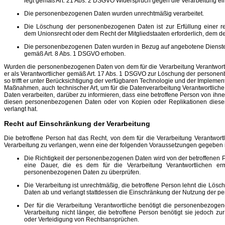
legt gemäß Art. 21 Abs. 2 DSGVO Widerspruch gegen die Verarbeitung ei
Die personenbezogenen Daten wurden unrechtmäßig verarbeitet.
Die Löschung der personenbezogenen Daten ist zur Erfüllung einer re
dem Unionsrecht oder dem Recht der Mitgliedstaaten erforderlich, dem der
Die personenbezogenen Daten wurden in Bezug auf angebotene Dienste 
gemäß Art. 8 Abs. 1 DSGVO erhoben.
Wurden die personenbezogenen Daten von dem für die Verarbeitung Verantwortl
er als Verantwortlicher gemäß Art. 17 Abs. 1 DSGVO zur Löschung der personenb
so trifft er unter Berücksichtigung der verfügbaren Technologie und der Imple
Maßnahmen, auch technischer Art, um für die Datenverarbeitung Verantwortlich
Daten verarbeiten, darüber zu informieren, dass eine betroffene Person von ihne
diesen personenbezogenen Daten oder von Kopien oder Replikationen dies
verlangt hat.
Recht auf Einschränkung der Verarbeitung
Die betroffene Person hat das Recht, von dem für die Verarbeitung Verantwort
Verarbeitung zu verlangen, wenn eine der folgenden Voraussetzungen gegeben i
Die Richtigkeit der personenbezogenen Daten wird von der betroffenen Pe
eine Dauer, die es dem für die Verarbeitung Verantwortlichen ermö
personenbezogenen Daten zu überprüfen.
Die Verarbeitung ist unrechtmäßig, die betroffene Person lehnt die Lö
Daten ab und verlangt stattdessen die Einschränkung der Nutzung der 
Der für die Verarbeitung Verantwortliche benötigt die personenbezoge
Verarbeitung nicht länger, die betroffene Person benötigt sie jedoch 
oder Verteidigung von Rechtsansprüchen.