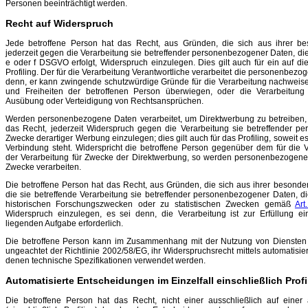
Personen beeinträchtigt werden.
Recht auf Widerspruch
Jede betroffene Person hat das Recht, aus Gründen, die sich aus ihrer be
jederzeit gegen die Verarbeitung sie betreffender personenbezogener Daten, die a
e oder f DSGVO erfolgt, Widerspruch einzulegen. Dies gilt auch für ein auf d
Profiling. Der für die Verarbeitung Verantwortliche verarbeitet die personenbezo
denn, er kann zwingende schutzwürdige Gründe für die Verarbeitung nachweisen
und Freiheiten der betroffenen Person überwiegen, oder die Verarbeitung
Ausübung oder Verteidigung von Rechtsansprüchen.
Werden personenbezogene Daten verarbeitet, um Direktwerbung zu betreiben, 
das Recht, jederzeit Widerspruch gegen die Verarbeitung sie betreffender 
Zwecke derartiger Werbung einzulegen; dies gilt auch für das Profiling, soweit e
Verbindung steht. Widerspricht die betroffene Person gegenüber dem für die V
der Verarbeitung für Zwecke der Direktwerbung, so werden personenbezogenen
Zwecke verarbeiten.
Die betroffene Person hat das Recht, aus Gründen, die sich aus ihrer besonde
die sie betreffende Verarbeitung sie betreffender personenbezogener Daten, di
historischen Forschungszwecken oder zu statistischen Zwecken gemäß
Ar
Widerspruch einzulegen, es sei denn, die Verarbeitung ist zur Erfüllung ein
liegenden Aufgabe erforderlich.
Die betroffene Person kann im Zusammenhang mit der Nutzung von Diensten de
ungeachtet der Richtlinie 2002/58/EG, ihr Widerspruchsrecht mittels automatisie
denen technische Spezifikationen verwendet werden.
Automatisierte Entscheidungen im Einzelfall einschließlich Profi
Die betroffene Person hat das Recht, nicht einer ausschließlich auf einer 