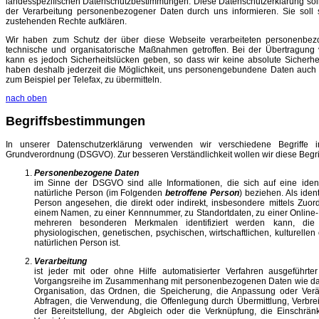
landesspezifischen Datenschutzbestimmungen. Diese Datenschutzerklärung sol
der Verarbeitung personenbezogener Daten durch uns informieren. Sie soll s
zustehenden Rechte aufklären.
Wir haben zum Schutz der über diese Webseite verarbeiteten personenbe
technische und organisatorische Maßnahmen getroffen. Bei der Übertragung 
kann es jedoch Sicherheitslücken geben, so dass wir keine absolute Sicherhe
haben deshalb jederzeit die Möglichkeit, uns personengebundene Daten auch
zum Beispiel per Telefax, zu übermitteln.
nach oben
Begriffsbestimmungen
In unserer Datenschutzerklärung verwenden wir verschiedene Begriffe 
Grundverordnung (DSGVO). Zur besseren Verständlichkeit wollen wir diese Begriff
Personenbezogene Daten
im Sinne der DSGVO sind alle Informationen, die sich auf eine identifi
natürliche Person (im Folgenden
betroffene Person
) beziehen. Als ident
Person angesehen, die direkt oder indirekt, insbesondere mittels Zu
einem Namen, zu einer Kennnummer, zu Standortdaten, zu einer Online
mehreren besonderen Merkmalen identifiziert werden kann, die
physiologischen, genetischen, psychischen, wirtschaftlichen, kulturellen 
natürlichen Person ist.
Verarbeitung
ist jeder mit oder ohne Hilfe automatisierter Verfahren ausgeführt
Vorgangsreihe im Zusammenhang mit personenbezogenen Daten wie das
Organisation, das Ordnen, die Speicherung, die Anpassung oder Ver
Abfragen, die Verwendung, die Offenlegung durch Übermittlung, Verbr
der Bereitstellung, der Abgleich oder die Verknüpfung, die Einschrä